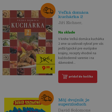
Veľká domáca
kuchárka 2
Jiří Eichner,
Na sklade
V knihe Veľká domáca kuchárka
2 sme sa usilovali vybrať pre vás
jedlá typické pre európske
krajiny, recepty vhodné na
každodenné varenie i na
19
,95
€
slávnostné...
9
,95
€
pridať do košíka
Môj dvojník je
superzloduch
David Solomons