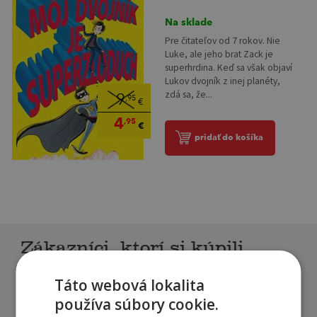
Na sklade
Pre čitateľov od 7 rokov. Nie
Luke, ale jeho brat Zack je
superhrdina. Keď sa však objaví
Lukov dvojník z inej planéty,
zdá sa, že...
9
,95
€
4
,95
€
pridať do košíka
Zákazníci, ktorí si kúpili
tento titul si tiež kúpili
Táto webová lokalita
používa súbory cookie.