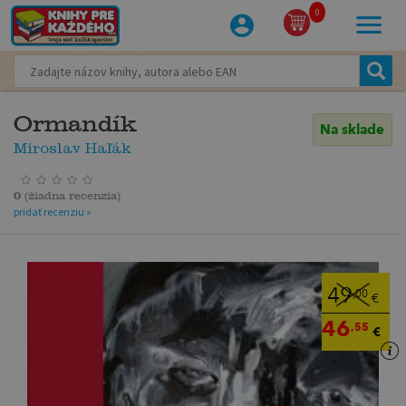
0
Ormandík
Na sklade
Miroslav Haľák
0
(
žiadna recenzia
)
pridať recenziu »
49
,00
€
46
,55
€