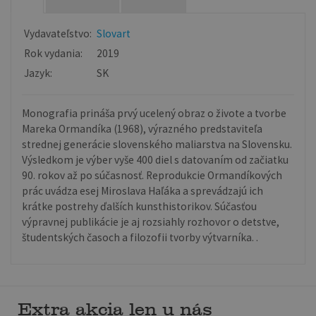
Vydavateľstvo:
Slovart
Rok vydania:
2019
Jazyk:
SK
Monografia prináša prvý ucelený obraz o živote a tvorbe
Mareka Ormandíka (1968), výrazného predstaviteľa
strednej generácie slovenského maliarstva na Slovensku.
Výsledkom je výber vyše 400 diel s datovaním od začiatku
90. rokov až po súčasnosť. Reprodukcie Ormandíkových
prác uvádza esej Miroslava Haľáka a sprevádzajú ich
krátke postrehy ďalších kunsthistorikov. Súčasťou
výpravnej publikácie je aj rozsiahly rozhovor o detstve,
študentských časoch a filozofii tvorby výtvarníka. .
Extra akcia len u nás