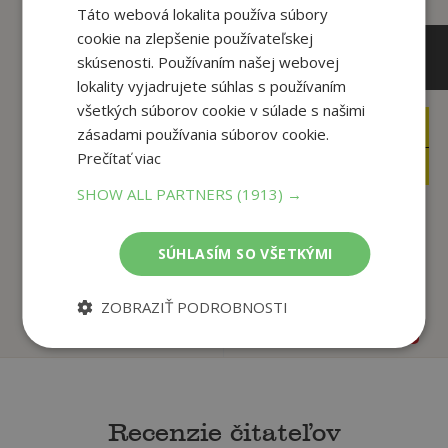
Táto webová lokalita používa súbory
cookie na zlepšenie používateľskej
skúsenosti. Používaním našej webovej
lokality vyjadrujete súhlas s používaním
všetkých súborov cookie v súlade s našimi
16
49
,95
,90
zásadami používania súborov cookie.
€
€
Prečítať viac
16
47
,10
,41
€
€
SHOW ALL PARTNERS
(1913) →
Juraj Gábor. Kresby z
Palo Macho (doplnené
SÚHLASÍM SO VŠETKÝMI
pantografu / Pa...
vydanie)
Juraj Gábor,
Katarína Bajcurová,
ZOBRAZIŤ PODROBNOSTI
Na sklade
Na sklade
Recenzie čitateľov