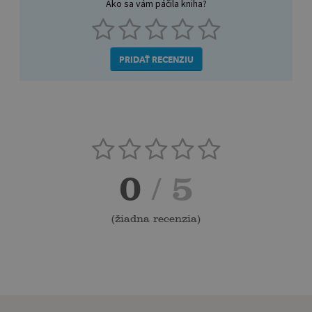
Ako sa vám páčila kniha?
PRIDAŤ RECENZIU
0
/ 5
(
žiadna recenzia
)