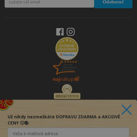
Odoberať
Už nikdy nezmeškáte DOPRAVU ZDARMA a AKCIOVÉ
CENY 🙂📚