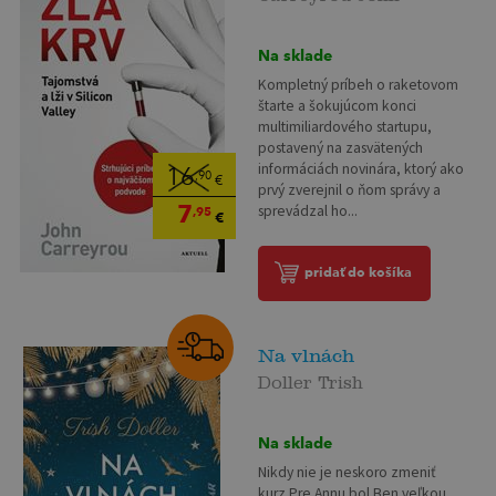
Na sklade
Kompletný príbeh o raketovom
štarte a šokujúcom konci
multimiliardového startupu,
postavený na zasvätených
informáciách novinára, ktorý ako
16
,90
€
prvý zverejnil o ňom správy a
7
sprevádzal ho...
,95
€
pridať do košíka
Na vlnách
Doller Trish
Na sklade
Nikdy nie je neskoro zmeniť
kurz Pre Annu bol Ben veľkou