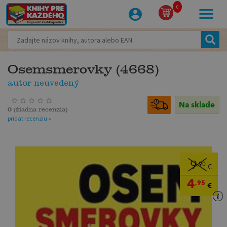
0
Osemsmerovky (4668)
autor neuvedený
Na sklade
0
(
žiadna recenzia
)
pridať recenziu »
9
,90
€
4
,95
€