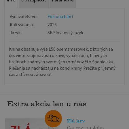
Info
Dostupnosť
Parametre
Vydavateľstvo:
Fortuna Libri
Rok vydania:
2026
Jazyk:
SK Slovenský jazyk
Kniha obsahuje vyše 150 osemsmeroviek, z ktorých sa
dozviete zaujímavosti o káve, vynálezoch, hlavných
hrdinoch známych svetových románov či o Španielsku.
Riešenia sa nachádzajú na konci knihy. Prežite príjemný
čas aktívnou zábavou!
Extra akcia len u nás
Zlá krv
Carreyrou John