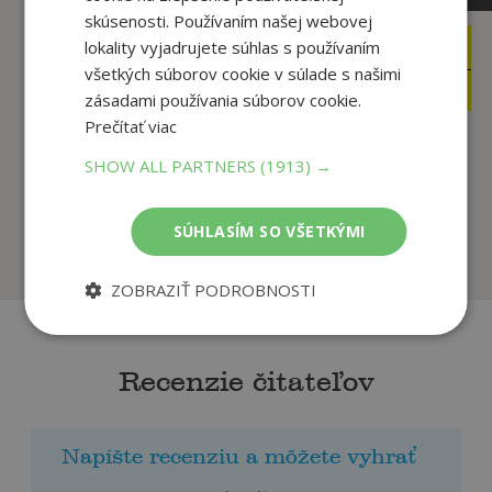
skúsenosti. Používaním našej webovej
lokality vyjadrujete súhlas s používaním
4
9
,95
,90
€
€
všetkých súborov cookie v súlade s našimi
4
4
,70
,95
€
€
zásadami používania súborov cookie.
Prečítať viac
SHOW ALL PARTNERS
(1913) →
Sudoku stredne
Krížovky 4682
ťažké - červené
autor neuvedený
autor neuvedený
SÚHLASÍM SO VŠETKÝMI
Na sklade
Na sklade
ZOBRAZIŤ PODROBNOSTI
Recenzie čitateľov
Napíšte recenziu a môžete vyhrať