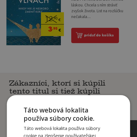
láskou. Chcela s ním stráviť
zvyšok života. List na rozlúčku
nečakala....
12
,90
€
3
,95
€
pridať do košíka
Zákazníci, ktorí si kúpili
tento titul si tiež kúpili
Táto webová lokalita
používa súbory cookie.
Táto webová lokalita používa súbory
cookie na zlepšenie používateľskej