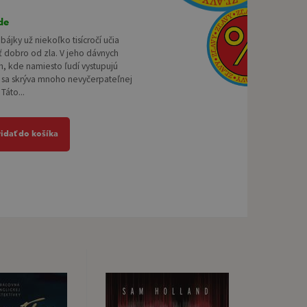
de
ájky už niekoľko tisícročí učia
ť dobro od zla. V jeho dávnych
, kde namiesto ľudí vystupujú
á sa skrýva mnoho nevyčerpateľnej
Táto...
ridať do košíka