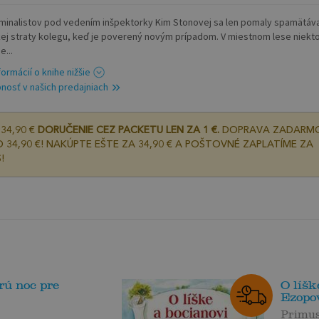
iminalistov pod vedením inšpektorky Kim Stonovej sa len pomaly spamätáv
kej straty kolegu, keď je poverený novým prípadom. V miestnom lese niekt
e...
formácií o knihe nižšie
nosť v našich predajniach
34,90 €
DORUČENIE CEZ PACKETU LEN ZA 1 €.
DOPRAVA ZADARM
 34,90 €! NAKÚPTE EŠTE ZA 34,90 € A POŠTOVNÉ ZAPLATÍME ZA
!
rú noc pre
O líšk
Ezopov
Primu