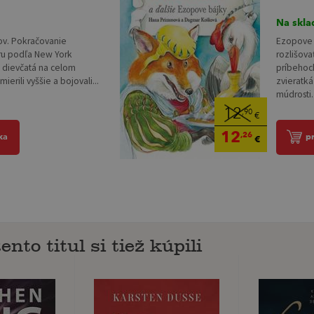
Na skla
kov. Pokračovanie
Ezopove b
ru podľa New York
rozlišova
l dievčatá na celom
príbehoch
mierili vyššie a bojovali...
zvieratk
múdrosti. 
12
,90
€
12
,26
ka
p
€
ento titul si tiež kúpili