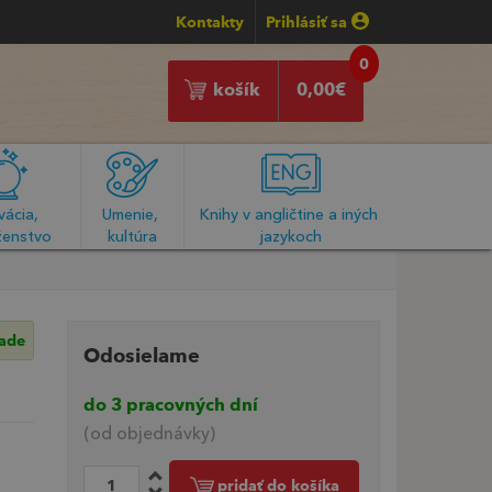
Kontakty
Prihlásiť sa
0
košík
0,00
€
ácia, 
Umenie, 
Knihy v angličtine a iných 
enstvo
kultúra
jazykoch
lade
Odosielame
do 3 pracovných dní
(od objednávky)
pridať do košíka