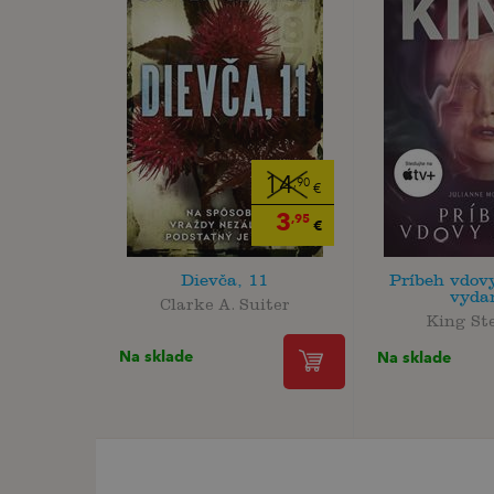
14
,90
€
3
,95
€
Dievča, 11
Príbeh vdovy
vyda
Clarke A. Suiter
King St
Na sklade
Na sklade