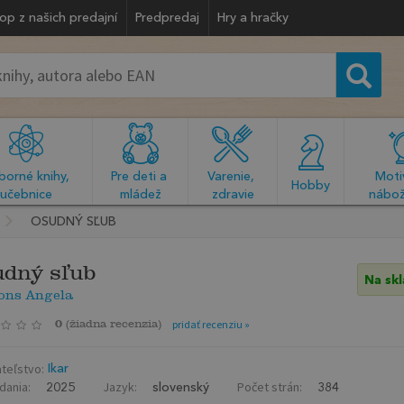
op z našich predajní
Predpredaj
Hry a hračky
orné knihy, 
Pre deti a 
Varenie, 
Motiv
  Hobby  
učebnice
mládež
zdravie
nábož
OSUDNÝ SĽUB
dný sľub
Na sk
ons Angela
0
(
žiadna recenzia
)
pridať recenziu »
teľstvo:
Ikar
dania:
Jazyk:
Počet strán:
2025
slovenský
384