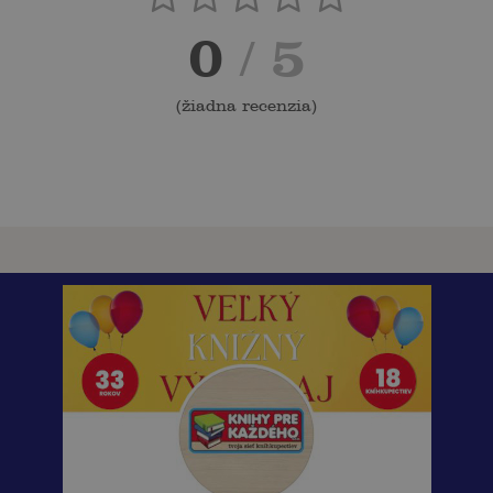
0
/ 5
(
žiadna recenzia
)