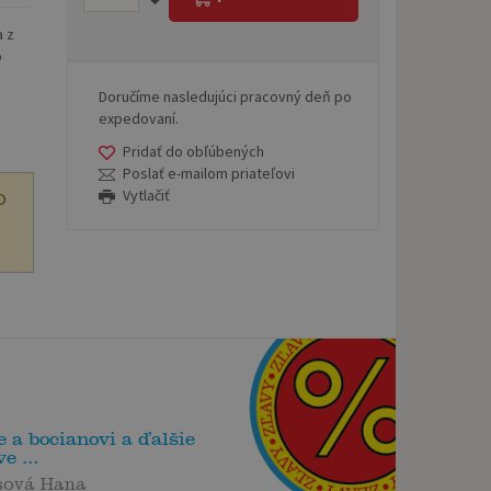
a z
o
Doručíme nasledujúci pracovný deň po
expedovaní.
Pridať do obľúbených
Poslať e-mailom priateľovi
Vytlačiť
O
e a bocianovi a ďalšie
e ...
sová Hana