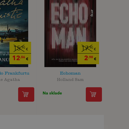
15
17
,90
,90
€
€
12
2
,56
,90
€
€
do Frankfurtu
Echoman
ie Agatha
Holland Sam
Na sklade