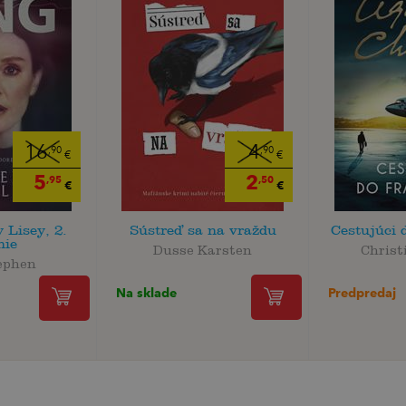
16
4
,90
,90
€
€
5
2
,95
,50
€
€
 Lisey, 2.
Sústreď sa na vraždu
Cestujúci 
nie
Dusse Karsten
Christ
ephen
Na sklade
Predpredaj