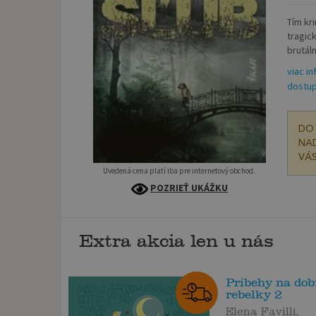
Tím kr
tragic
brutáln
viac in
dostup
DO 
NAD
VÁS
Uvedená cena platí iba pre internetový obchod.
POZRIEŤ UKÁŽKU
Extra akcia len u nás
Príbehy na dob
rebelky 2
Elena Favilli,