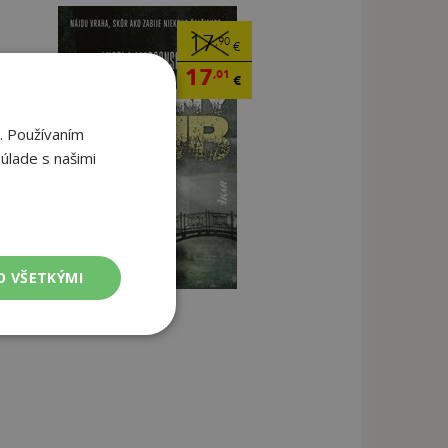
17
,90
€
17
,01
€
. Používaním
úlade s našimi
O VŠETKÝMI