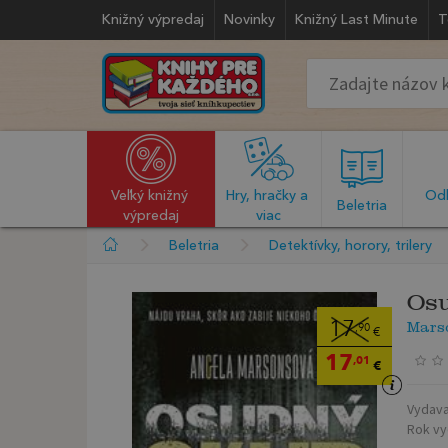
Knižný výpredaj
Novinky
Knižný Last Minute
T
Veľký knižný 
Hry, hračky a 
Odb
  Beletria  
výpredaj
viac
Beletria
Detektívky, horory, trilery
Osu
Mars
17
,90
€
17
,01
€
Vydava
Rok vy