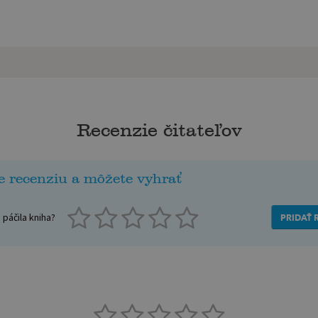
Recenzie čitateľov
e recenziu a môžete vyhrať
páčila kniha?
PRIDAŤ 