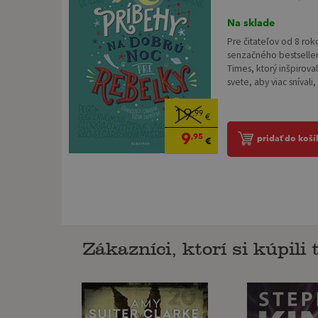
Na sklade
Pre čitateľov od 8 ro
senzačného bestselle
Times, ktorý inšpirova
svete, aby viac snívali, 
19
,99
€
9
,95
pridať do koší
€
Zákazníci, ktorí si kúpili t