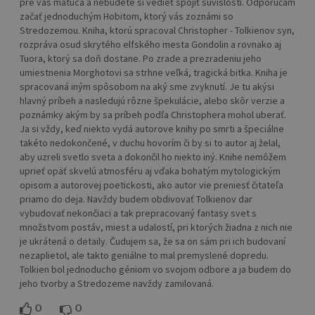
pre vás mätúca a nebudete si vedieť spojiť súvislosti. Odporúčam
začať jednoduchým Hobitom, ktorý vás zoznámi so
Stredozemou. Kniha, ktorú spracoval Christopher - Tolkienov syn,
rozpráva osud skrytého elfského mesta Gondolin a rovnako aj
Tuora, ktorý sa doň dostane. Po zrade a prezradeniu jeho
umiestnenia Morghotovi sa strhne veľká, tragická bitka. Kniha je
spracovaná iným spôsobom na aký sme zvyknutí. Je tu akýsi
hlavný príbeh a nasledujú rôzne špekulácie, alebo skôr verzie a
poznámky akým by sa príbeh podľa Christophera mohol uberať.
Ja si vždy, keď niekto vydá autorove knihy po smrti a špeciálne
takéto nedokončené, v duchu hovorím či by si to autor aj želal,
aby uzreli svetlo sveta a dokončil ho niekto iný. Knihe nemôžem
uprieť opäť skvelú atmosféru aj vďaka bohatým mytologickým
opisom a autorovej poetickosti, ako autor vie preniesť čitateľa
priamo do deja. Navždy budem obdivovať Tolkienov dar
vybudovať nekončiaci a tak prepracovaný fantasy svet s
množstvom postáv, miest a udalostí, pri ktorých žiadna z nich nie
je ukrátená o detaily. Čudujem sa, že sa on sám pri ich budovaní
nezaplietol, ale takto geniálne to mal premyslené dopredu.
Tolkien bol jednoducho géniom vo svojom odbore a ja budem do
jeho tvorby a Stredozeme navždy zamilovaná.
0
0