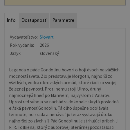
Info
Dostupnosť
Parametre
Vydavateľstvo:
Slovart
Rok vydania:
2026
Jazyk:
slovenský
Legenda o páde Gondolinu hovorí o boji dvoch najväčších
mocností sveta. Zlo predstavuje Morgoth, najhorší zo
všetkých, vodca obrovských armád, ktoré riadi zo svojej
železnej pevnosti. Proti nemu stojí Ulmo, druhý
najmocnejší hneď po Manwëm, najvyššom z Valarov.
Uprostred súboja sa nachádza dokonale skrytá posledná
elfská pevnosť Gondolin. Tá dlho úspešne odolávala
temnote, no zrada a nenávisť ju teraz vystavujú útoku
najhoršej zo zlých síl. Pád Gondolinu je strhujúci príbeh J.
R. R. Tolkiena, ktorý z autorovej literárnej pozostalosti