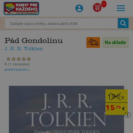
0
Pád Gondolinu
Na sklade
J. R. R. Tolkien
5
(
1 recenzia
)
pridať recenziu »
19
,95
€
15
,76
€