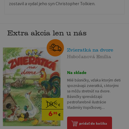
zostavil a vydal jeho syn Christopher Tolkien.
Extra akcia len u nás
Zvieratká na dvore
Hubočanová Emília
Na sklade
Milé básničky, vďaka ktorým deti
spoznávajú zvieratká, s ktorými
sa môžu stretnúť na dvore.
Básničky sprevádzajú
pestrofarebné ilustrácie
10
,90
€
Vladimíry Vopičkovej....
6
,95
€
pridať do košíka