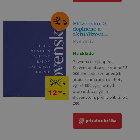
Slovensko, 2.,
doplnené a
aktualizova...
Kolektív
Na sklade
Pôvodná encyklopédia
Slovensko obsahuje viac než 5
000 abecedne zoradených
hesiel zahŕňajúcich portréty
59
,90
€
vyše 1 000 výnimočných
12
osobností spätých so
,50
€
Slovenskom, profily približne 1
200...
pridať do košíka