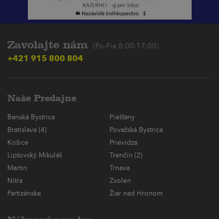
Zavolajte nám
(Po-Pia 8:00-17:00)
+421 915 800 804
Naše Predajne
Banská Bystrica
Piešťany
Bratislava (4)
Považská Bystrica
Košice
Prievidza
Liptovský Mikuláš
Trenčín (2)
Martin
Trnava
Nitra
Zvolen
Partizánske
Žiar nad Hronom