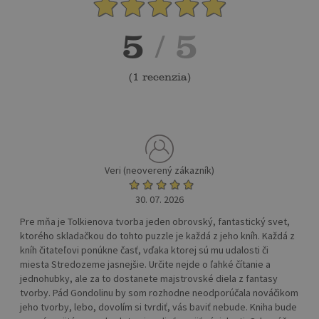
5
/ 5
(
1 recenzia
)
Veri (neoverený zákazník)
30. 07. 2026
Pre mňa je Tolkienova tvorba jeden obrovský, fantastický svet,
ktorého skladačkou do tohto puzzle je každá z jeho kníh. Každá z
kníh čitateľovi ponúkne časť, vďaka ktorej sú mu udalosti či
miesta Stredozeme jasnejšie. Určite nejde o ľahké čítanie a
jednohubky, ale za to dostanete majstrovské diela z fantasy
tvorby. Pád Gondolinu by som rozhodne neodporúčala nováčikom
jeho tvorby, lebo, dovolím si tvrdiť, vás baviť nebude. Kniha bude