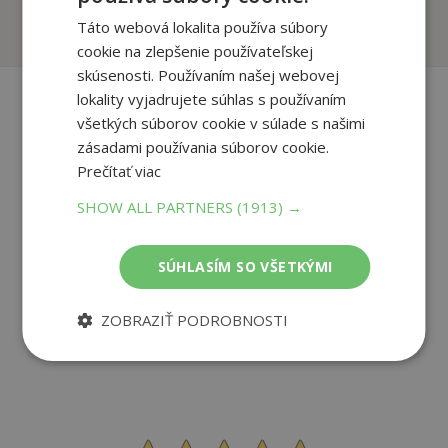
Predpredaj
Predpredaj
Táto webová lokalita používa súbory
cookie na zlepšenie používateľskej
skúsenosti. Používaním našej webovej
lokality vyjadrujete súhlas s používaním
všetkých súborov cookie v súlade s našimi
Recenzie čitateľov
zásadami používania súborov cookie.
Prečítať viac
SHOW ALL PARTNERS
(1913) →
Napíšte recenziu a môžete vyhrať
Ako sa vám páčila kniha?
SÚHLASÍM SO VŠETKÝMI
ZOBRAZIŤ PODROBNOSTI
PRIDAŤ RECENZIU