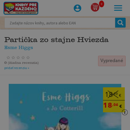
0
Partička zo stajne Hviezda
Esme Higgs
Vypredané
0
(
žiadna recenzia
)
pridať recenziu »
18
,99
€
18
,04
€