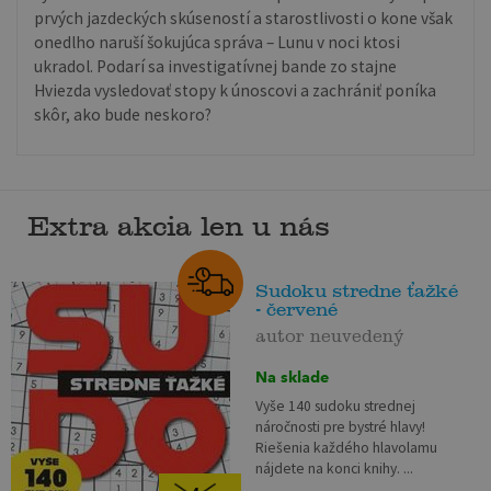
prvých jazdeckých skúseností a starostlivosti o kone však
onedlho naruší šokujúca správa – Lunu v noci ktosi
ukradol. Podarí sa investigatívnej bande zo stajne
Hviezda vysledovať stopy k únoscovi a zachrániť poníka
skôr, ako bude neskoro?
Extra akcia len u nás
Sudoku stredne ťažké
- červené
autor neuvedený
Na sklade
Vyše 140 sudoku strednej
náročnosti pre bystré hlavy!
Riešenia každého hlavolamu
nájdete na konci knihy. ...