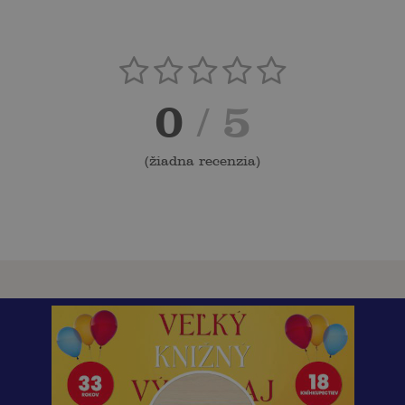
0
/ 5
(
žiadna recenzia
)