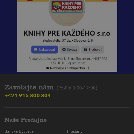
Zavolajte nám
(Po-Pia 8:00-17:00)
+421 915 800 804
Naše Predajne
Banská Bystrica
Piešťany