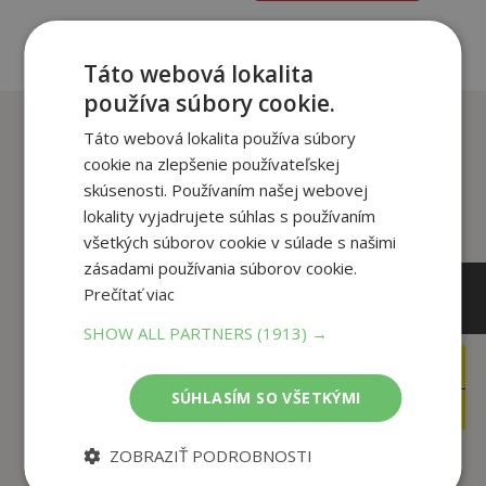
Táto webová lokalita
používa súbory cookie.
Zákazníci, ktorí si kúpili
Táto webová lokalita používa súbory
tento titul si tiež kúpili
cookie na zlepšenie používateľskej
skúsenosti. Používaním našej webovej
lokality vyjadrujete súhlas s používaním
všetkých súborov cookie v súlade s našimi
zásadami používania súborov cookie.
Prečítať viac
SHOW ALL PARTNERS
(1913) →
6
13
,49
,90
€
€
SÚHLASÍM SO VŠETKÝMI
3
7
,95
,95
€
€
ZOBRAZIŤ PODROBNOSTI