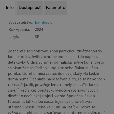
Info
Dostupnosť
Parametre
Vydavateľstvo:
bambook
Rok vydania:
2024
Jazyk:
SK
Zoznámte sa s dobrodružnou partičkou, zbláznenou do
koní, ktorá sa kvôli záchrane poníka pustí do napínavej
detektívky. Citlivá Summer odmalička miluje kone, preto
sa okamžite zahľadí do Luny, krásneho fľakatosivého
poníka, ktorého míňa cestou do novej školy. No keďže
doma nemajú peniaze na rozdávanie, to, že sa na koňoch
raz naučí jazdiť, považuje len za smelý sen... Všetko sa
zmení, keď si cez prestávku vypočuje rozhovor dvoch
dievčat o neďalekej stajni Hviezda. Spoločná láska k
tátošom s ľahkosťou naštartuje nové priateľstvá s
utáranou Jessie i rebelkou Ellie na vozíčku, ktorá sa
vyžíva v detektívkach a surfovaní po internete. Idylku plnú