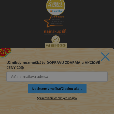
Už nikdy nezmeškáte DOPRAVU ZDARMA a AKCIOVÉ
CENY 🙂📚
Nechcem zmeškať žiadnu akciu
Spracovanie osobných údajov
© 2016-2026 KNIHY PRE KAŽDÉHO s.r.o.