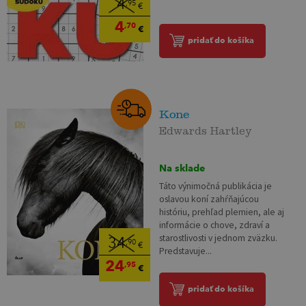
4
,95
€
4
,70
€
pridať do košíka
Kone
Edwards Hartley
Na sklade
Táto výnimočná publikácia je
oslavou koní zahŕňajúcou
históriu, prehľad plemien, ale aj
informácie o chove, zdraví a
starostlivosti v jednom zväzku.
34
,90
€
Predstavuje...
24
,95
€
pridať do košíka