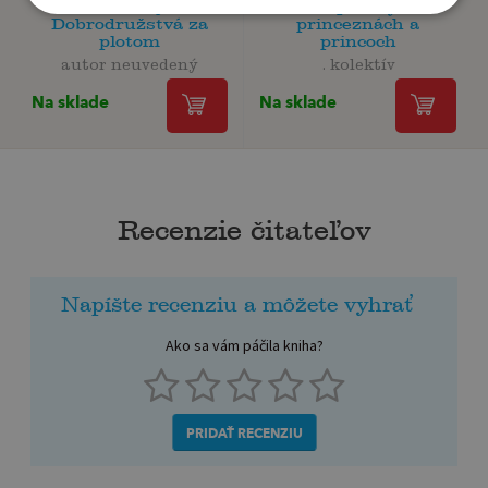
Poník Pejko
Rozprávky o
Dobrodružstvá za
princeznách a
plotom
princoch
autor neuvedený
. kolektív
Na sklade
Na sklade
Recenzie čitateľov
Napíšte recenziu a môžete vyhrať
Ako sa vám páčila kniha?
PRIDAŤ RECENZIU