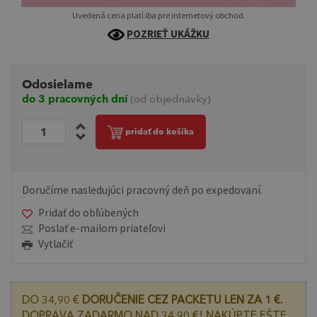
Uvedená cena platí iba pre internetový obchod.
POZRIEŤ UKÁŽKU
Odosielame
do 3 pracovných dní
(od objednávky)
pridať do košíka
Doručíme nasledujúci pracovný deň po expedovaní.
Pridať do obľúbených
Poslať e-mailom priateľovi
Vytlačiť
DO 34,90 €
DORUČENIE CEZ PACKETU LEN ZA 1 €.
DOPRAVA ZADARMO NAD 34,90 €! NAKÚPTE EŠTE