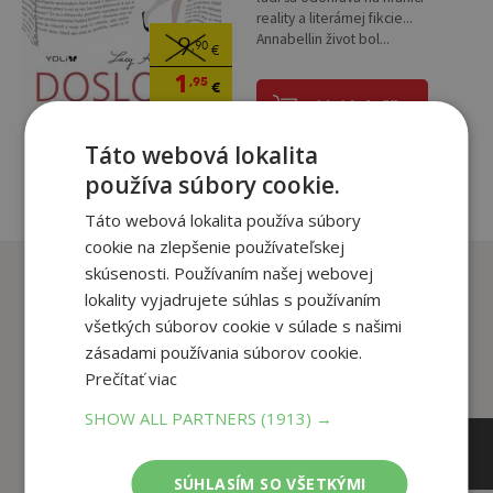
reality a literárnej fikcie...
Annabellin život bol...
9
,90
€
1
,95
€
pridať do košíka
Táto webová lokalita
používa súbory cookie.
Táto webová lokalita používa súbory
cookie na zlepšenie používateľskej
Zákazníci, ktorí si kúpili
skúsenosti. Používaním našej webovej
lokality vyjadrujete súhlas s používaním
tento titul si tiež kúpili
všetkých súborov cookie v súlade s našimi
zásadami používania súborov cookie.
Prečítať viac
SHOW ALL PARTNERS
(1913) →
SÚHLASÍM SO VŠETKÝMI