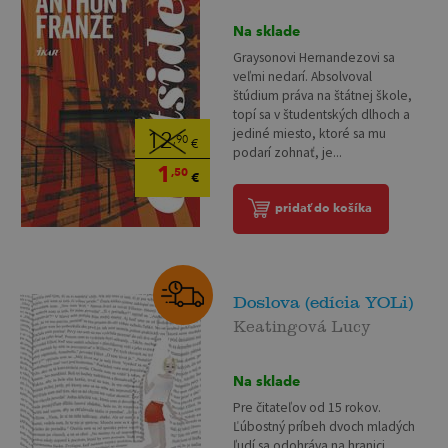
Na sklade
Graysonovi Hernandezovi sa
veľmi nedarí. Absolvoval
štúdium práva na štátnej škole,
topí sa v študentských dlhoch a
jediné miesto, ktoré sa mu
12
,90
€
podarí zohnať, je...
1
,50
€
pridať do košíka
Doslova (edícia YOLi)
Keatingová Lucy
Na sklade
Pre čitateľov od 15 rokov.
Ľúbostný príbeh dvoch mladých
ľudí sa odohráva na hranici