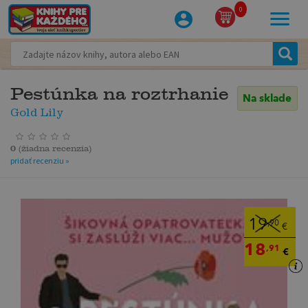
0
Pestúnka na roztrhanie
Na sklade
Gold Lily
0
(
žiadna recenzia
)
pridať recenziu »
19
,90
€
18
,91
€