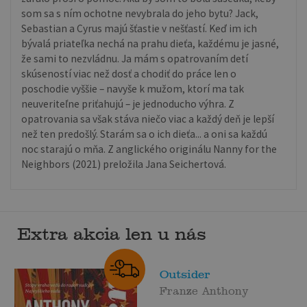
som sa s ním ochotne nevybrala do jeho bytu? Jack,
Sebastian a Cyrus majú šťastie v nešťastí. Keď im ich
bývalá priateľka nechá na prahu dieťa, každému je jasné,
že sami to nezvládnu. Ja mám s opatrovaním detí
skúseností viac než dosť a chodiť do práce len o
poschodie vyššie – navyše k mužom, ktorí ma tak
neuveriteľne priťahujú – je jednoducho výhra. Z
opatrovania sa však stáva niečo viac a každý deň je lepší
než ten predošlý. Starám sa o ich dieťa... a oni sa každú
noc starajú o mňa. Z anglického originálu Nanny for the
Neighbors (2021) preložila Jana Seichertová.
Extra akcia len u nás
Outsider
Franze Anthony