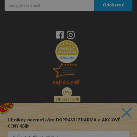
Odoberať
Už nikdy nezmeškáte DOPRAVU ZDARMA a AKCIOVÉ
CENY 🙂📚