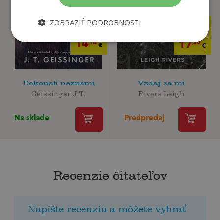
ZOBRAZIŤ PODROBNOSTI
17
21
,90
,90
€
€
14
17
,14
,30
€
€
Dokonalí neznámi
Vzdaj sa mi
Geissinger J.T.
Rivers Leigh
Na sklade
Predpredaj
Recenzie čitateľov
Napíšte recenziu a môžete vyhrať