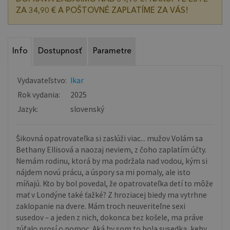
ZA 34,90 € A POŠTOVNÉ ZAPLATÍME ZA VÁS!
Info
Dostupnosť
Parametre
Vydavateľstvo:
Ikar
Rok vydania:
2025
Jazyk:
slovenský
Šikovná opatrovateľka si zaslúži viac... mužov Volám sa
Bethany Ellisová a naozaj neviem, z čoho zaplatím účty.
Nemám rodinu, ktorá by ma podržala nad vodou, kým si
nájdem novú prácu, a úspory sa mi pomaly, ale isto
míňajú. Kto by bol povedal, že opatrovateľka detí to môže
mať v Londýne také ťažké? Z hroziacej biedy ma vytrhne
zaklopanie na dvere. Mám troch neuveriteľne sexi
susedov – a jeden z nich, dokonca bez košele, ma práve
zúfalo prosí o pomoc. Aká by som to bola susedka, keby