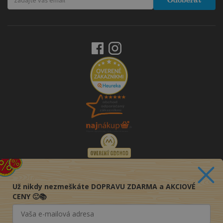
Odoberať
Už nikdy nezmeškáte DOPRAVU ZDARMA a AKCIOVÉ
CENY 🙂📚