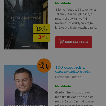
Na sklade
4 ženy, 4 osudy, 2 Slovenky, 2
Talianky. Každá úplne iná, a
pritom všetky tak veľmi
rovnaké. Ich osudy sa v tejto
knižke prelínajú, rozchádzajú,...
13
,90
€
3
,95
€
pridať do košíka
100 odpovedí z
duchovného sveta
Gordon Smith
Na sklade
Gordon Smith pôsobí ako
médium už viac než dvadsať
rokov. Za ten čas mal úžasnú
príležitosť pomôcť mnohým