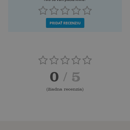
PRIDAŤ RECENZIU
0
/ 5
(
žiadna recenzia
)