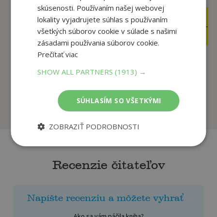
skúsenosti. Používaním našej webovej
4
2
lokality vyjadrujete súhlas s používaním
,99
,95
€
€
všetkých súborov cookie v súlade s našimi
4
2
,74
,80
€
€
zásadami používania súborov cookie.
Prečítať viac
SHOW ALL PARTNERS
(1913) →
Hra Dostihy
Kvarteto aktivity 32
magnetická cestovná
kariet
autor neuvedený
autor neuvedený
SÚHLASÍM SO VŠETKÝMI
Na sklade
Na sklade
ZOBRAZIŤ PODROBNOSTI
Recenzie čitateľov
Napíšte recenziu a môžete vyhrať
Ako sa vám páčila kniha?