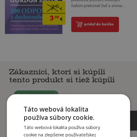
ľuďom prekonať žiaľ a znovu...
7
,99
€
3
,95
€
pridať do košíka
Zákazníci, ktorí si kúpili
tento produkt si tiež kúpili
Táto webová lokalita
používa súbory cookie.
Táto webová lokalita používa súbory
cookie na zlepšenie používateľskej