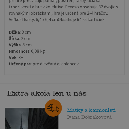
pri hre precvičujú pamäť, postreh, farby, učia sa
trpezlivosti a hre v kolektíve. Pexeso obsahuje 32 dvojíc s
rovnakými obrázkami, hra je určená pre 2-4 hráčov.
Veľkosť karty: 6,4 x 6,4 cmObsahuje 64 ks kartičiek
Dĺžka
: 8 cm
Šírka
: 2 cm
Výška
: 8 cm
Hmotnosť
: 0,08 kg
Vek
: 3+
Určený pre
: pre dievčatá aj chlapcov
Extra akcia len u nás
Matky a kamionisti
Ivana Dobrakovová