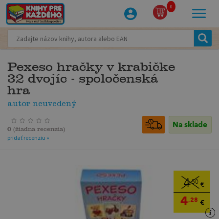
0
Pexeso hračky v krabičke
32 dvojíc - spoločenská
hra
autor neuvedený
Na sklade
0
(
žiadna recenzia
)
pridať recenziu »
4
,50
€
4
,28
€