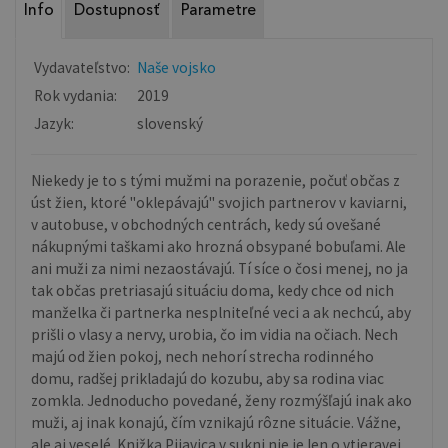
Info
Dostupnosť
Parametre
Vydavateľstvo:
Naše vojsko
Rok vydania:
2019
Jazyk:
slovenský
Niekedy je to s tými mužmi na porazenie, počuť občas z
úst žien, ktoré "oklepávajú" svojich partnerov v kaviarni,
v autobuse, v obchodných centrách, kedy sú ovešané
nákupnými taškami ako hrozná obsypané bobuľami. Ale
ani muži za nimi nezaostávajú. Tí síce o čosi menej, no ja
tak občas pretriasajú situáciu doma, kedy chce od nich
manželka či partnerka nesplniteľné veci a ak nechcú, aby
prišli o vlasy a nervy, urobia, čo im vidia na očiach. Nech
majú od žien pokoj, nech nehorí strecha rodinného
domu, radšej prikladajú do kozubu, aby sa rodina viac
zomkla. Jednoducho povedané, ženy rozmýšľajú inak ako
muži, aj inak konajú, čím vznikajú rôzne situácie. Vážne,
ale aj veselé. Knižka Pijavica v sukni nie je len o vtieravej