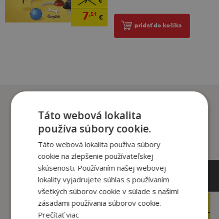
€
7
,51
€
pridať do košíka
Zákazníci, ktorí si kúpili
tento titul si tiež kúpili
Táto webová lokalita
používa súbory cookie.
Táto webová lokalita používa súbory
cookie na zlepšenie používateľskej
skúsenosti. Používaním našej webovej
lokality vyjadrujete súhlas s používaním
všetkých súborov cookie v súlade s našimi
zásadami používania súborov cookie.
12
13
,90
,90
€
€
Prečítať viac
,95
,21