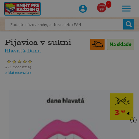
0
Pijavica v sukni
Na sklade
Hlavatá Dana
5
(
1 recenzia
)
pridať recenziu »
6
,00
€
3
,95
€