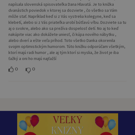
napísala slovenská spisovateľka Dana Hlavatá. Je to knižka
dvanástich poviedok v ktorej sa dozviete , čo všetko sa Vám
môže stať. Napríklad keď si z Vás vystrelia kolegyne, keď sa
klebetí, alebo si z Vás priateľka urobí bútľavú vŕbu. Dozviete sa tu
aj o svokre, alebo ako sa prežíva dospelosť detí. No aj to keď
nakúpite viac ako dokážete uniesť, či kúpa nového nábytku ,
alebo dverí a ešte veľa príhod. Toto všetko Danka okorenila
svojim optimistickým humorom. Túto knižku odporúčam všetkým,
ktorí majú radi humor , ale aj tým ktorí si myslia, že život je iba
ťažký a oni ho majú najťažší
0
0