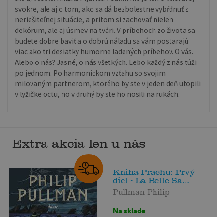
svokre, ale aj o tom, ako sa dá bezbolestne vybŕdnuť z
neriešiteľnej situácie, a pritom si zachovať nielen
dekórum, ale aj úsmev na tvári. V príbehoch zo života sa
budete dobre baviť a o dobrú náladu sa vám postarajú
viac ako tri desiatky humorne ladených príbehov. O vás.
Alebo o nás? Jasné, o nás všetkých. Lebo každý z nás túži
po jednom. Po harmonickom vzťahu so svojim
milovaným partnerom, ktorého by ste v jeden deň utopili
v lyžičke octu, no v druhý by ste ho nosili na rukách.
Extra akcia len u nás
Kniha Prachu: Prvý
diel - La Belle Sa...
Pullman Philip
Na sklade