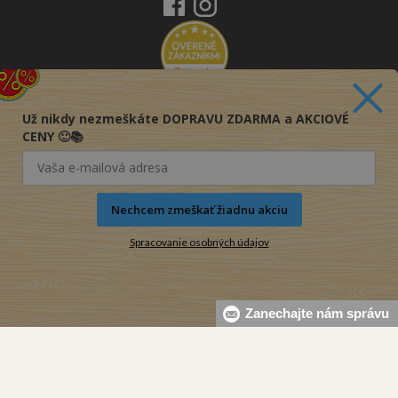
Už nikdy nezmeškáte DOPRAVU ZDARMA a AKCIOVÉ
CENY 🙂📚
Nechcem zmeškať žiadnu akciu
Spracovanie osobných údajov
Zanechajte nám správu