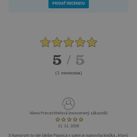
PRIDAŤ RECENZIU
5
/ 5
(
1 recenzia
)
Alena Precechtelová (neoverený zákazník)
11. 11. 2020
S humorom to ide ľahšie Pijavica v sukni je najnovšia knižka , ktorú