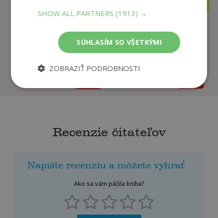
7
13
€
€
SHOW ALL PARTNERS
(1913) →
Herbárik – Príbehy
Bájky pre všetkých
SÚHLASÍM SO VŠETKÝMI
lúčnych kvietkov
Hlavatá Dana
Hlavatá Dana
ZOBRAZIŤ PODROBNOSTI
Na sklade
Na sklade
Recenzie čitateľov
Napíšte recenziu a môžete vyhrať
Ako sa vám páčila kniha?