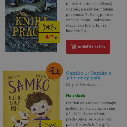
Malcolm Polstead je všímavý
chlapec, ale sám nepriťahuje
pozornosť. Možno aj preto sa
stane špiónom... Malcolmov
otec má na brehu Temže
14
,90
€
hostinec. Do...
4
,95
€
pridať do košíka
Samko 1: Samko a
jeho nový psík
Supeł Barbara
Na sklade
Pre deti od 4 rokov. Spoznajte
malého Samka a prežite s ním
dôležité udalosti v živote
predškoláka. Je skvelé mať
psíka! No prečo toľko spí?...
7
,90