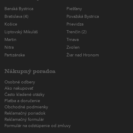
Banská Bystrica
Piešťany
Bratislava (4)
Považská Bystrica
Košice
Prievidza
Liptovský Mikuláš
Trenčín (2)
Martin
Trnava
Nitra
Zvolen
Partizánske
Žiar nad Hronom
Nákupný poradca
Osobné odbery
Ako nakupovať
Často kladené otázky
Platba a doručenie
Obchodné podmienky
Reklamačný poriadok
Reklamačný formulár
Formulár na odstúpenie od zmluvy