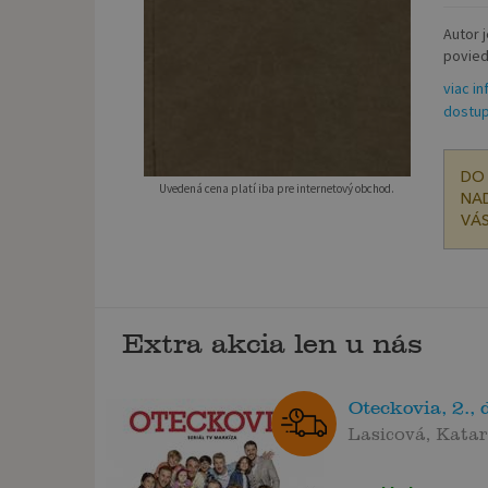
Autor j
povied
viac in
dostup
DO 
Uvedená cena platí iba pre internetový obchod.
NAD
VÁS
Extra akcia len u nás
Oteckovia, 2.,
Lasicová, Katar