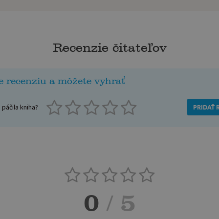
Recenzie čitateľov
e recenziu a môžete vyhrať
páčila kniha?
PRIDAŤ 
0
/ 5