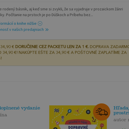
e rodený básnik, aj keď sme si zvykli, že sa vyjadruje v prozaickom žánri
ky. Počítanie na prstoch je po Dúškoch a Príbehu bez...
formácií o knihe nižšie
nosť v našich predajniach
34,90 €
DORUČENIE CEZ PACKETU LEN ZA 1 €.
DOPRAVA ZADARM
 34,90 €! NAKÚPTE EŠTE ZA 34,90 € A POŠTOVNÉ ZAPLATÍME ZA
!
 doplnené vydanie
Hľadaj
prostr
ína
autor