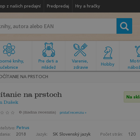
op z našich predajní
Predpredaj
Hry a hračky
orné knihy, 
Pre deti a 
Varenie, 
Motiv
  Hobby  
učebnice
mládež
zdravie
nábož
OČÍTANIE NA PRSTOCH
ítanie na prstoch
Na sk
n Dušek
0
(
žiadna recenzia
)
pridať recenziu »
teľstvo:
Petrus
dania:
Jazyk:
Počet strán:
2018
SK Slovenský jazyk
120