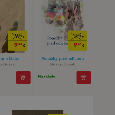
9
9
,95
,95
€
€
9
9
,45
,45
€
€
ta o láske
Ponožky pred odletom
n Dušek
Dušan Dušek
Na sklade