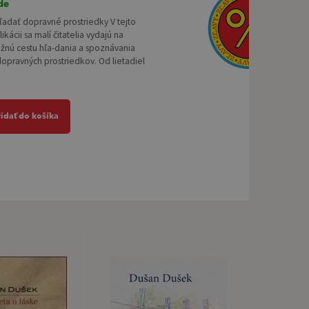
de
adať dopravné prostriedky V tejto
ikácii sa malí čitatelia vydajú na
žnú cestu hľa-dania a spoznávania
opravných prostriedkov. Od lietadiel
ridať do košíka