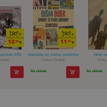
12
11
,95
,95
€
€
12
11
,30
,35
€
€
prstok (CD)
Gombíky zo starej uniformy
Holá ve
Dušek
Dušan Dušek
Duša
Na sklade
Na sklade