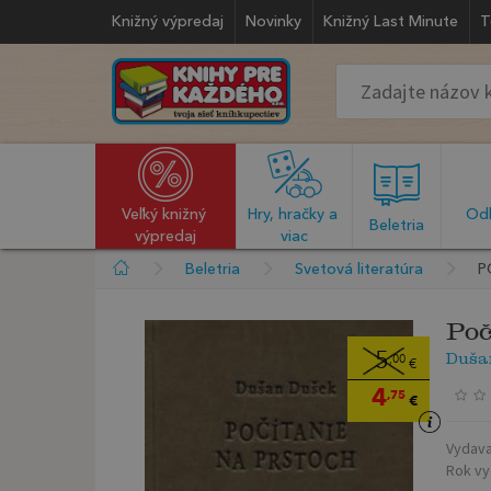
Knižný výpredaj
Novinky
Knižný Last Minute
T
Veľký knižný 
Hry, hračky a 
Odb
  Beletria  
výpredaj
viac
Beletria
Svetová literatúra
P
Poč
Duša
5
,00
€
4
,75
€
Vydava
Rok vy