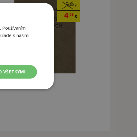
5
,00
€
4
,75
€
. Používaním
úlade s našimi
O VŠETKÝMI