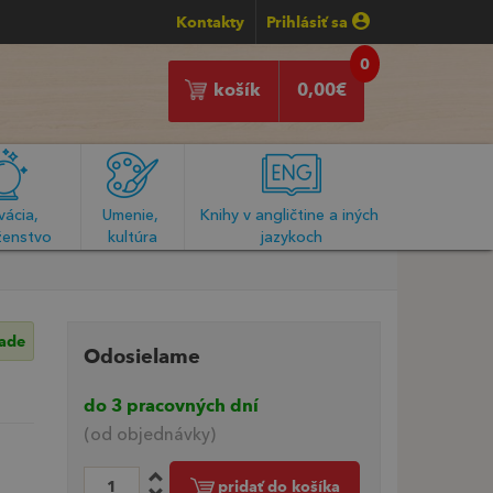
Kontakty
Prihlásiť sa
0
košík
0,00
€
ácia, 
Umenie, 
Knihy v angličtine a iných 
enstvo
kultúra
jazykoch
lade
Odosielame
do 3 pracovných dní
(od objednávky)
pridať do košíka