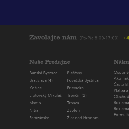
Zavolajte nám
+4
(Po-Pia 8:00-17:00)
Naše Predajne
Náku
Osobné
Banská Bystrica
Piešťany
Ako nak
Bratislava (4)
Považská Bystrica
Často k
Košice
Prievidza
Platba a
Liptovský Mikuláš
Trenčín (2)
Obchod
Reklama
Martin
Trnava
Reklama
Nitra
Zvolen
Formulá
Partizánske
Žiar nad Hronom