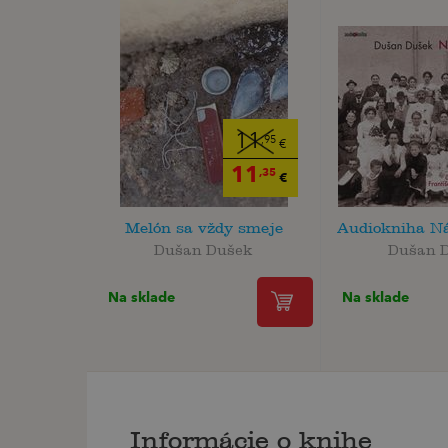
11
,95
€
11
,35
€
Melón sa vždy smeje
Audiokniha Ná
Dušan Dušek
Dušan 
Na sklade
Na sklade
Informácie o knihe