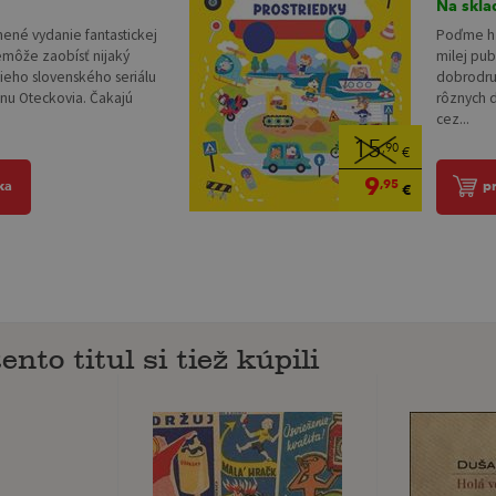
Na skla
lnené vydanie fantastickej
Poďme hľ
nemôže zaobísť nijaký
milej publ
ieho slovenského seriálu
dobrodru
nu Oteckovia. Čakajú
rôznych d
cez...
15
,90
€
9
,95
ka
p
€
ento titul si tiež kúpili