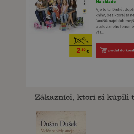
Na sklade
A je to tu! Druhé, dop
knihy, bez ktorej sa 
fanúšik najobľúbenejš
a televízneho fenomé
vás...
16
,90
€
2
,50
pridať do koší
€
Zákazníci, ktorí si kúpili t