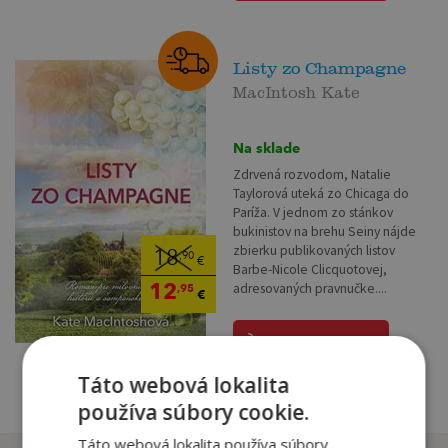
Listy zo Champagne
MacIntosh Kate
Na sklade
Zdrvená rozvodom, Natalie
Taylorová uteká zo Chicaga do
Paríža. V jednom zo stánkov
bukinistov na brehu Seiny nájde
zbierku publikovaných listov
18
,90
€
Barbe-Nicole Clicquotovej,
12
adresovaných pravnučke....
,95
€
pridať do košíka
Táto webová lokalita
používa súbory cookie.
Táto webová lokalita používa súbory