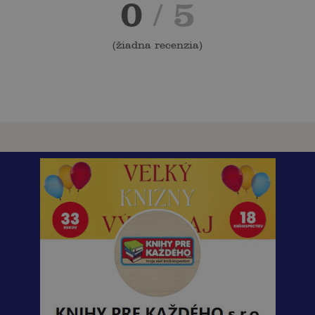
0
/ 5
(
žiadna recenzia
)