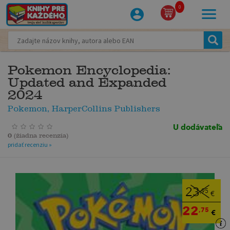
0
Pokemon Encyclopedia:
Updated and Expanded
2024
Pokemon, HarperCollins Publishers
U dodávateľa
0
(
žiadna recenzia
)
pridať recenziu »
23
,95
€
22
,75
€