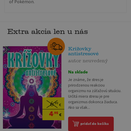
of Pokémon.
Extra akcia len u nás
Krížovky
antistresové
autor neuvedený
Na sklade
Je známe, že stres je
prirodzenou reakciou
organizmu na záťažovú situáciu.
Určitá miera stresu je pre
organizmus dokonca žiaduca.
6
,99
€
Ako sa však...
4
,95
€
pridať do košíka