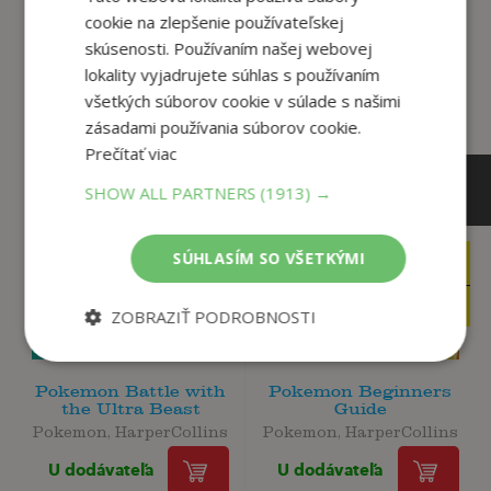
Zákazníci, ktorí si kúpili
cookie na zlepšenie používateľskej
tento titul si tiež kúpili
skúsenosti. Používaním našej webovej
lokality vyjadrujete súhlas s používaním
všetkých súborov cookie v súlade s našimi
zásadami používania súborov cookie.
Prečítať viac
SHOW ALL PARTNERS
(1913) →
SÚHLASÍM SO VŠETKÝMI
13
12
,95
,95
€
€
13
12
,25
,30
€
€
ZOBRAZIŤ PODROBNOSTI
Pokemon Battle with
Pokemon Beginners
the Ultra Beast
Guide
Pokemon, HarperCollins
Pokemon, HarperCollins
U dodávateľa
U dodávateľa