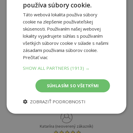
používa súbory cookie.
Táto webová lokalita používa súbory
PRIDAŤ RECENZIU
cookie na zlepšenie používateľskej
skúsenosti. Používaním našej webovej
lokality vyjadrujete súhlas s používaním
všetkých súborov cookie v súlade s našimi
zásadami používania súborov cookie.
Prečítať viac
SHOW ALL PARTNERS
(1913) →
4.67
/ 5
SÚHLASÍM SO VŠETKÝMI
(
3 recenzie
)
ZOBRAZIŤ PODROBNOSTI
Katarína (neoverený zákazník)