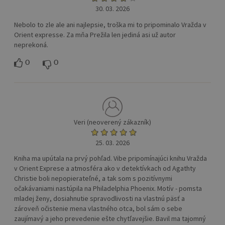
30. 03. 2026
Nebolo to zle ale ani najlepsie, troška mi to pripominalo Vražda v
Orient expresse. Za mňa Prežila len jediná asi už autor
neprekoná.
0
0
Veri (neoverený zákazník)
25. 03. 2026
Kniha ma upútala na prvý pohľad. Vibe pripomínajúci knihu Vražda
v Orient Exprese a atmosféra ako v detektívkach od Agathty
Christie boli nepopierateľné, a tak som s pozitívnymi
očakávaniami nastúpila na Philadelphia Phoenix. Motív - pomsta
mladej ženy, dosiahnutie spravodlivosti na vlastnú päsť a
zároveň očistenie mena vlastného otca, bol sám o sebe
zaujímavý a jeho prevedenie ešte chytľavejšie. Bavil ma tajomný