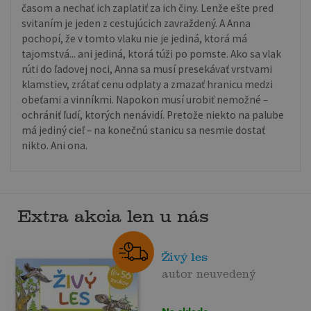
časom a nechať ich zaplatiť za ich činy. Lenže ešte pred
svitaním je jeden z cestujúcich zavraždený. A Anna
pochopí, že v tomto vlaku nie je jediná, ktorá má
tajomstvá... ani jediná, ktorá túži po pomste. Ako sa vlak
rúti do ľadovej noci, Anna sa musí presekávať vrstvami
klamstiev, zrátať cenu odplaty a zmazať hranicu medzi
obeťami a vinníkmi. Napokon musí urobiť nemožné –
ochrániť ľudí, ktorých nenávidí. Pretože niekto na palube
má jediný cieľ – na konečnú stanicu sa nesmie dostať
nikto. Ani ona.
Extra akcia len u nás
Živý les
autor neuvedený