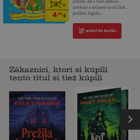
príbeh, ale v ňom aktívne
13
,90
€
účinkuje a súčasne sa učí čítať,
4
počítať, logicky...
,95
€
pridať do košíka
Zákazníci, ktorí si kúpili
tento titul si tiež kúpili