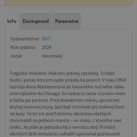
Info
Dostupnosť
Parametre
Vydavateľstvo:
DOT.
Rok vydania:
2026
Jazyk:
slovenský
Tragická minulosť. Vlak bez jedinej zastávky. Trinásť
hodín, počas ktorých vyjde pravda na povrch. V roku 1954
nastúpi Anna Mathesonová do luxusného nočného vlaku
smerujúceho do Chicaga. So sebou si nesie zoznam mien
a túžbu po pomste. Pred dvanástimi rokmi, uprostred
druhej svetovej vojny, šesť ľudí roztrhalo jej rodinný život
na kusy. Teraz ich pod falošnou identitou všetkých
zhromaždí na jednom mieste – vo vlaku, z ktorého niet
úniku. Jej plán je jednoduchý a nemilosrdný. Prinútiť
všetkých čeliť minulosti, odhaliť tajomstvá pochované