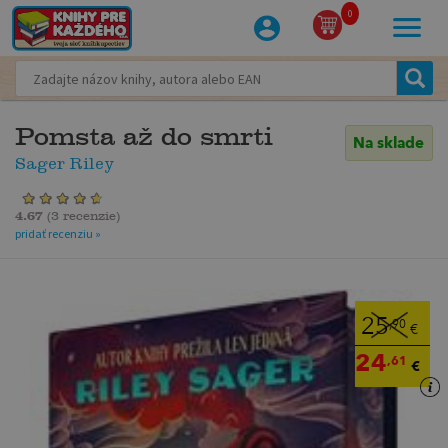
0
Pomsta až do smrti
Na sklade
Sager Riley
4.67
(
3 recenzie
)
pridať recenziu »
25
,90
€
24
,61
€