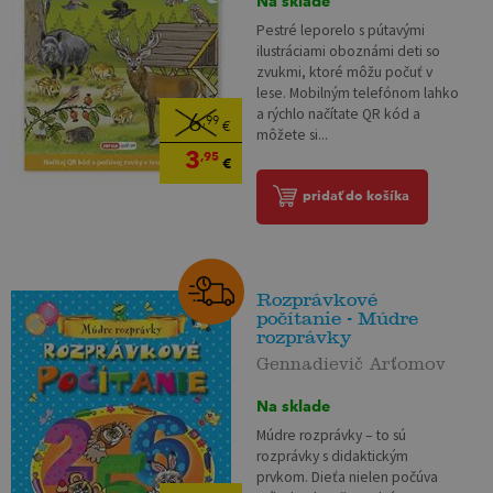
Na sklade
Pestré leporelo s pútavými
ilustráciami oboznámi deti so
zvukmi, ktoré môžu počuť v
lese. Mobilným telefónom lahko
a rýchlo načítate QR kód a
6
,99
€
môžete si...
3
,95
€
pridať do košíka
Rozprávkové
počítanie - Múdre
rozprávky
Gennadievič Arťomov
Na sklade
Múdre rozprávky – to sú
rozprávky s didaktickým
prvkom. Dieťa nielen počúva