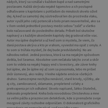
nádych, ktorý sa vznášal v každom kupé a nad samotnými
postavami. Každá skrývala nejaké tajomstvo a ich postupné
odhaľovanie s kapitolami s pohľadom do minulosti skvelo oživil
dej. Aj keď sa samotný dej sústreďoval len do prostredia vlaku,
autor využil jeho celý potenciál a bolo priam neuveriteľné, ako sa
v ňom vedeli jednotlivé postavy medzi sebou "zašiť" a všetko
bolo načasované do posledného detailu. Príbeh bol skutočne
napínavý a s každým ukončením kapitoly dej gradoval ešte viac.
Autor ma úplne doplietol a už keď som si myslela, že viem, čo
daná postava ukrýva a kto je vrahom, vyviedol ma opäť z omylu. A
to som si trúfala myslieť, že dej bude predvídateľný. No ani
náhodou nebol. Jediná postava, ktorá sa ma nejakým spôsobom
dotkla, bol Seamus. Absolutne som nečakala takýto zvrat a skôr
som to videla na nejaký happy end s lovestory, ale záver knihy
bol úplne, ale že úplne iný až som sa pousmiala, lebo mi prišiel
skôr úsmevný, ako reálny. V knihe nájdete emócie všetkých
druhov. Samozrejme nechýba nenávisť, staré krivdy, výčitky, ale
aj city, zamilovanosť, sklamanie, prepletené vzťahy a
prekvapenia pri ich odhalení. Skvelo napísané, ľahko čitateľné,
dokonalo prepletené. Kniha bola novodobou Christievkou a mne
sa veľmi páčila a priaznivcom detektívok, kde si premažete svoje
mozgové závity rozhodne odporúčam. O dokonalosti grafického
prevedenia ani nemusím písať, veď posúďte samy.