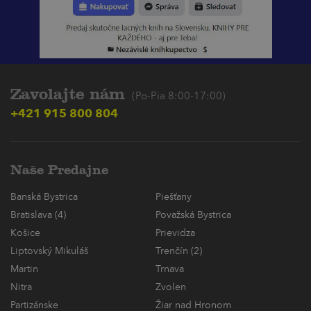
Zavolajte nám
(Po-Pia 8:00-17:00)
+421 915 800 804
Naše Predajne
Banská Bystrica
Piešťany
Bratislava (4)
Považská Bystrica
Košice
Prievidza
Liptovský Mikuláš
Trenčín (2)
Martin
Trnava
Nitra
Zvolen
Partizánske
Žiar nad Hronom