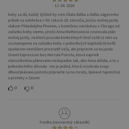
12. 04. 2026
keby sa dá, každý týždeň by som čítala ďalšiu a ďalšiu sagerovku
príbeh sa odohráva v 50. rokoch 20. storočia, počas nočnej jazdy
vlakom Philadelphia Phoenix, s konečnou zastávkou v Chicagu od
začiatku knihy vieme, prečo Anna Mathesonová zosnovala plán
nočnej jazdy, na ktorú pozvala konkrétnych šesť osôb (s nimi sa
zoznamujeme na začiatku knihy v jednotlivých kapitolách) kvôli
spoilerom nemôžem prezradiť veľa, ale pripravte sa na jazdu
Orient Expressom bez Hercula Poirota, ktorá napriek
starostlivému plánovaniu nedopadne tak, ako Anna dúfala, a to z
jednoduchého dôvodu - nie je jediná, ktorá rozohrala svoju
dlhoočakávanú pomstu pripravte sa na zvraty, špinavé tajomstvá
a preteky s časom
0
0
Fredka (neoverený zákazník)