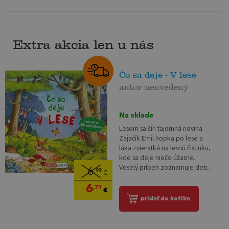
Extra akcia len u nás
Čo sa deje - V lese
autor neuvedený
Na sklade
Lesom sa šíri tajomná novina.
Zajačík Emil hopka po lese a
láka zvieratká na lesnú čistinku,
kde sa deje niečo úžasne.
Veselý príbeh zoznamuje deti...
6
,99
€
6
,71
€
pridať do košíka