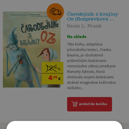
Čarodejník z krajiny
Oz (Rozprávková ...
Baum L. Frank
Na sklade
Táto kniha, adaptácia
pôvodného textu L. Franka
Bauma, je obohatená
jedinečnými ilustráciami
mimoriadne citlivej umelkyne
12
,90
€
Manuely Adreani, ktorá
4
dokázala svojimi ilustráciami
,95
€
stvárniť imaginárne kráľovstvo
Veľkého...
pridať do košíka