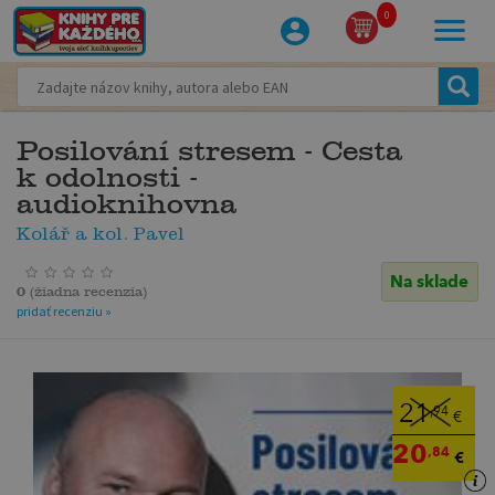
0
Posilování stresem - Cesta
k odolnosti -
audioknihovna
Kolář a kol. Pavel
Na sklade
0
(
žiadna recenzia
)
pridať recenziu »
21
,94
€
20
,84
€