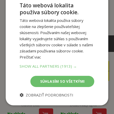
Zákazníci, ktorí si kúpili
Táto webová lokalita
tento titul si tiež kúpili
používa súbory cookie.
Táto webová lokalita používa súbory
cookie na zlepšenie používateľskej
skúsenosti. Používaním našej webovej
lokality vyjadrujete súhlas s používaním
všetkých súborov cookie v súlade s našimi
zásadami používania súborov cookie.
Prečítať viac
SHOW ALL PARTNERS
(1913) →
26
24
,90
,90
€
€
25
2
,56
,50
€
€
SÚHLASÍM SO VŠETKÝMI
ZOBRAZIŤ PODROBNOSTI
Ako predísť ďalšej
(Za)chráňte svoje
pandémii
črevo – aj pečeň, ž...
Gates Bill
Bukovský Igor
Na sklade
Na sklade