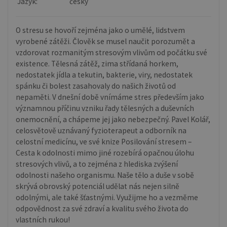
Jazyk:
český
O stresu se hovoří zejména jako o umělé, lidstvem
vyrobené zátěži. Člověk se musel naučit porozumět a
vzdorovat rozmanitým stresovým vlivům od počátku své
existence. Tělesná zátěž, zima střídaná horkem,
nedostatek jídla a tekutin, bakterie, viry, nedostatek
spánku či bolest zasahovaly do našich životů od
nepaměti. V dnešní době vnímáme stres především jako
významnou příčinu vzniku řady tělesných a duševních
onemocnění, a chápeme jej jako nebezpečný. Pavel Kolář,
celosvětově uznávaný fyzioterapeut a odborník na
celostní medicínu, ve své knize Posilování stresem –
Cesta k odolnosti mimo jiné rozebírá opačnou úlohu
stresových vlivů, a to zejména z hlediska zvýšení
odolnosti našeho organismu. Naše tělo a duše v sobě
skrývá obrovský potenciál udělat nás nejen silně
odolnými, ale také šťastnými. Využijme ho a vezměme
odpovědnost za své zdraví a kvalitu svého života do
vlastních rukou!