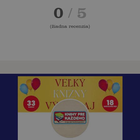
0
/ 5
(
žiadna recenzia
)