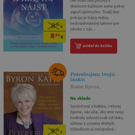
Len málo ľudí prežíva v
dnešnom búrlivom svete pokoj
aspoň výnimočne. Trvalý stav
pokoja je bájny mýtus,
nedosiahnuteľný takmer pre
8
,99
€
nikoho z nás....
8
,54
€
pridať do košíka
Potrebujem tvoju
lásku
Katie Byron,
Na sklade
Spoločnosť a kultúra, v ktorej
žijeme, nás učia, aby sme svoju
hodnotu odvodzovali od lásky,
súhlasu a uznania druhých.
Výsledkom sú neúspešné...
9
,99
€