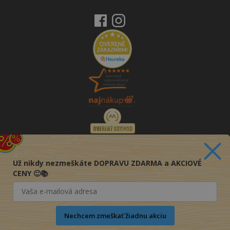
Už nikdy nezmeškáte DOPRAVU ZDARMA a AKCIOVÉ
CENY 🙂📚
Nechcem zmeškať žiadnu akciu