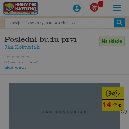
0
Poslední budú prví
Na sklade
Ján Košturiak
0
(
žiadna recenzia
)
pridať recenziu »
15
,00
€
14
,25
€