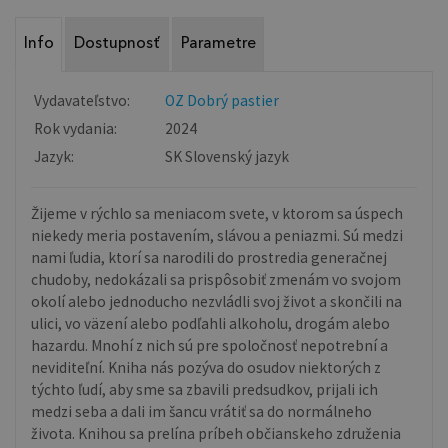
Info
Dostupnosť
Parametre
Vydavateľstvo:
OZ Dobrý pastier
Rok vydania:
2024
Jazyk:
SK Slovenský jazyk
Žijeme v rýchlo sa meniacom svete, v ktorom sa úspech
niekedy meria postavením, slávou a peniazmi. Sú medzi
nami ľudia, ktorí sa narodili do prostredia generačnej
chudoby, nedokázali sa prispôsobiť zmenám vo svojom
okolí alebo jednoducho nezvládli svoj život a skončili na
ulici, vo väzení alebo podľahli alkoholu, drogám alebo
hazardu. Mnohí z nich sú pre spoločnosť nepotrební a
neviditeľní. Kniha nás pozýva do osudov niektorých z
týchto ľudí, aby sme sa zbavili predsudkov, prijali ich
medzi seba a dali im šancu vrátiť sa do normálneho
života. Knihou sa prelína príbeh občianskeho združenia