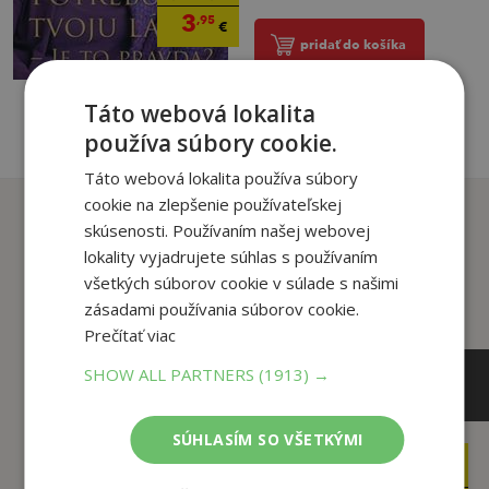
3
,95
€
pridať do košíka
Táto webová lokalita
používa súbory cookie.
Táto webová lokalita používa súbory
cookie na zlepšenie používateľskej
Zákazníci, ktorí si kúpili
skúsenosti. Používaním našej webovej
tento titul si tiež kúpili
lokality vyjadrujete súhlas s používaním
všetkých súborov cookie v súlade s našimi
zásadami používania súborov cookie.
Prečítať viac
SHOW ALL PARTNERS
(1913) →
SÚHLASÍM SO VŠETKÝMI
29
28
,90
,50
€
€