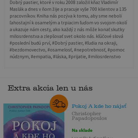
Dobrý pastier, ktoré v roku 2008 založil kňaz Vladimír
Maslák a dnes v ňom žije a pracuje vyše 700 klientov a 135
pracovníkov. Kniha nás pozýva k tomu, aby sme neboli
ľahostajní k osamelým a trpiacim ľuďom vo svojom okolí
a ukazuje nám cesty, ako každý z nás môže konať skutky
milosrdenstva a zlepšovať svet okolo nás. kľúčové slová
#poslední budú prví, #Dobrý pastier, #ľudia na okraji,
#bezdomovectvo, #osamelosť, #nepotrebnosť, #pomoc
núdznym, #empatia, #láska, #prijatie, #milosrdenstvo
Extra akcia len u nás
Pokoj A kde ho nájsť
Christopher
Papadopoulos
Na sklade