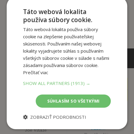
Zákazníci, ktorí si kúpili
Táto webová lokalita
tento titul si tiež kúpili
používa súbory cookie.
Táto webová lokalita používa súbory
cookie na zlepšenie používateľskej
skúsenosti. Používaním našej webovej
lokality vyjadrujete súhlas s používaním
všetkých súborov cookie v súlade s našimi
zásadami používania súborov cookie.
Prečítať viac
SHOW ALL PARTNERS
(1913) →
12
,90
€
13
,99
€
3
,50
€
4
,95
€
SÚHLASÍM SO VŠETKÝMI
ZOBRAZIŤ PODROBNOSTI
Štyri posvätné
tajomstvá života -
Kľúč
Ako...
Joe Vitale
Preethadži a