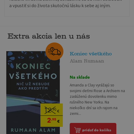
a vpustiť si do života skutočnú lásku k sebe aj iným.
Extra akcia len u nás
Koniec všetkého
Alam Rumaan
Na sklade
Amanda a Clay vyrážajú so
svojimi deťmi Rose a Archiem na
zaslúženú dovolenku mimo
rušného New Yorku. Na
niekoľko dní sa ich rajom na
12
,90
€
zemi...
2
,95
€
pridať do košíka