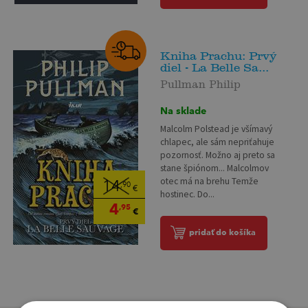
Kniha Prachu: Prvý
diel - La Belle Sa...
Pullman Philip
Na sklade
Malcolm Polstead je všímavý
chlapec, ale sám nepriťahuje
pozornosť. Možno aj preto sa
stane špiónom... Malcolmov
otec má na brehu Temže
14
,90
€
hostinec. Do...
4
,95
€
pridať do košíka