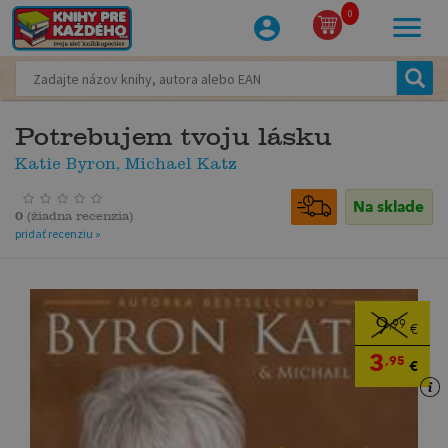
0
Potrebujem tvoju lásku
Katie Byron, Michael Katz
Na sklade
0
(
žiadna recenzia
)
pridať recenziu »
9
,99
€
3
,95
€