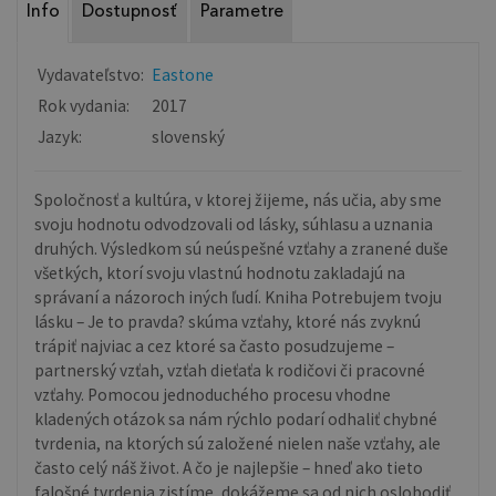
Info
Dostupnosť
Parametre
Vydavateľstvo:
Eastone
Rok vydania:
2017
Jazyk:
slovenský
Spoločnosť a kultúra, v ktorej žijeme, nás učia, aby sme
svoju hodnotu odvodzovali od lásky, súhlasu a uznania
druhých. Výsledkom sú neúspešné vzťahy a zranené duše
všetkých, ktorí svoju vlastnú hodnotu zakladajú na
správaní a názoroch iných ľudí. Kniha Potrebujem tvoju
lásku – Je to pravda? skúma vzťahy, ktoré nás zvyknú
trápiť najviac a cez ktoré sa často posudzujeme –
partnerský vzťah, vzťah dieťaťa k rodičovi či pracovné
vzťahy. Pomocou jednoduchého procesu vhodne
kladených otázok sa nám rýchlo podarí odhaliť chybné
tvrdenia, na ktorých sú založené nielen naše vzťahy, ale
často celý náš život. A čo je najlepšie – hneď ako tieto
falošné tvrdenia zistíme, dokážeme sa od nich oslobodiť