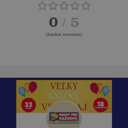
0
/ 5
(
žiadna recenzia
)