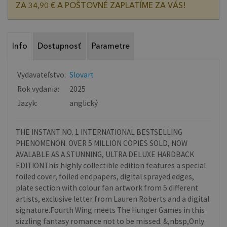
ZA 34,90 € A POŠTOVNÉ ZAPLATÍME ZA VÁS!
Info
Dostupnosť
Parametre
Vydavateľstvo:
Slovart
Rok vydania:
2025
Jazyk:
anglický
THE INSTANT NO. 1 INTERNATIONAL BESTSELLING
PHENOMENON. OVER 5 MILLION COPIES SOLD, NOW
AVALABLE AS A STUNNING, ULTRA DELUXE HARDBACK
EDITIONThis highly collectible edition features a special
foiled cover, foiled endpapers, digital sprayed edges,
plate section with colour fan artwork from 5 different
artists, exclusive letter from Lauren Roberts and a digital
signature.Fourth Wing meets The Hunger Games in this
sizzling fantasy romance not to be missed. &,nbsp,Only