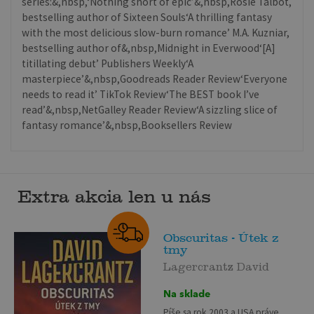
series:&,nbsp,‘Nothing short of epic’&,nbsp,Rosie Talbot,
bestselling author of Sixteen Souls‘A thrilling fantasy
with the most delicious slow-burn romance’ M.A. Kuzniar,
bestselling author of&,nbsp,Midnight in Everwood‘[A]
titillating debut’ Publishers Weekly‘A
masterpiece’&,nbsp,Goodreads Reader Review‘Everyone
needs to read it’ TikTok Review‘The BEST book I’ve
read’&,nbsp,NetGalley Reader Review‘A sizzling slice of
fantasy romance’&,nbsp,Booksellers Review
Extra akcia len u nás
Obscuritas - Útek z
tmy
Lagercrantz David
Na sklade
Píše sa rok 2003 a USA práve