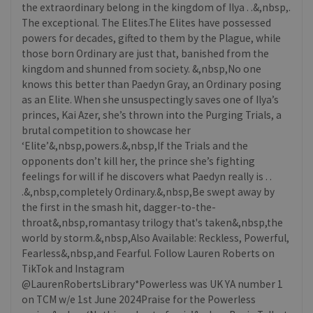
the extraordinary belong in the kingdom of Ilya . .&,nbsp,.
The exceptional. The Elites.The Elites have possessed
powers for decades, gifted to them by the Plague, while
those born Ordinary are just that, banished from the
kingdom and shunned from society. &,nbsp,No one
knows this better than Paedyn Gray, an Ordinary posing
as an Elite. When she unsuspectingly saves one of Ilya’s
princes, Kai Azer, she’s thrown into the Purging Trials, a
brutal competition to showcase her
‘Elite’&,nbsp,powers.&,nbsp,If the Trials and the
opponents don’t kill her, the prince she’s fighting
feelings for will if he discovers what Paedyn really is . .
.&,nbsp,completely Ordinary.&,nbsp,Be swept away by
the first in the smash hit, dagger-to-the-
throat&,nbsp,romantasy trilogy that's taken&,nbsp,the
world by storm.&,nbsp,Also Available: Reckless, Powerful,
Fearless&,nbsp,and Fearful. Follow Lauren Roberts on
TikTok and Instagram
@LaurenRobertsLibrary*Powerless was UK YA number 1
on TCM w/e 1st June 2024Praise for the Powerless