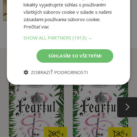
11
dejinách...
lokality vyjadrujete súhlas s používaním
,99
€
všetkých súborov cookie v súlade s našimi
zásadami používania súborov cookie.
pridať do košíka
Prečítať viac
SHOW ALL PARTNERS
(1913) →
SÚHLASÍM SO VŠETKÝMI
Zákazníci, ktorí si kúpili
tento titul si tiež kúpili
ZOBRAZIŤ PODROBNOSTI
20
13
,95
,95
€
€