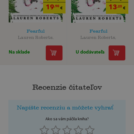
19
13
,90
,25
€
€
Fearful
Fearful
Lauren Roberts,
Lauren Roberts,
Na sklade
U dodávateľa
Recenzie čitateľov
Napíšte recenziu a môžete vyhrať
Ako sa vám páčila kniha?