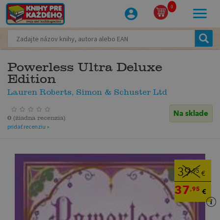
0
Powerless Ultra Deluxe
Edition
Lauren Roberts, Simon & Schuster Ltd
Na sklade
0
(
žiadna recenzia
)
pridať recenziu »
39
,95
€
37
,95
€