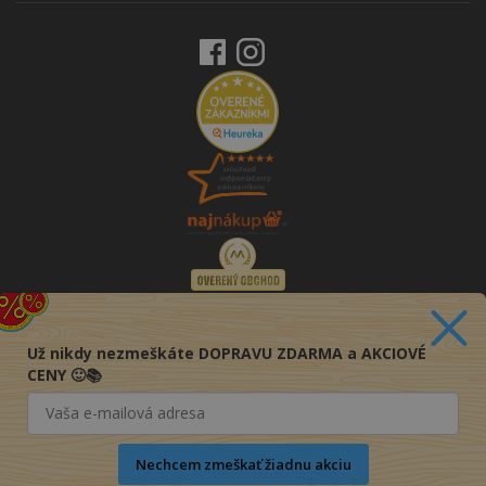
Už nikdy nezmeškáte DOPRAVU ZDARMA a AKCIOVÉ
CENY 🙂📚
Nechcem zmeškať žiadnu akciu