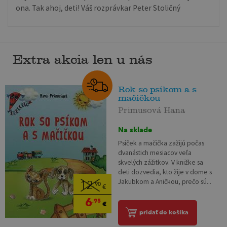
ona. Tak ahoj, deti! Váš rozprávkar Peter Stoličný
Extra akcia len u nás
Rok so psíkom a s
mačičkou
Primusová Hana
Na sklade
Psíček a mačička zažijú počas
dvanástich mesiacov veľa
skvelých zážitkov. V knižke sa
deti dozvedia, kto žije v dome s
Jakubkom a Aničkou, prečo sú...
12
,90
€
6
,95
€
pridať do košíka