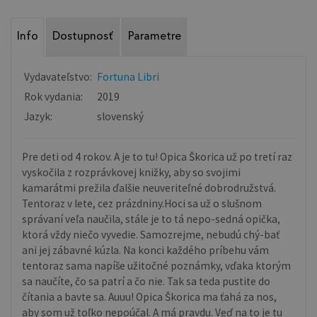
Info
Dostupnosť
Parametre
Vydavateľstvo:
Fortuna Libri
Rok vydania:
2019
Jazyk:
slovenský
Pre deti od 4 rokov. A je to tu! Opica Škorica už po tretí raz
vyskočila z rozprávkovej knižky, aby so svojimi
kamarátmi prežila ďalšie neuveriteľné dobrodružstvá.
Tentoraz v lete, cez prázdniny.Hoci sa už o slušnom
správaní veľa naučila, stále je to tá nepo-sedná opička,
ktorá vždy niečo vyvedie. Samozrejme, nebudú chý-bať
ani jej zábavné kúzla. Na konci každého príbehu vám
tentoraz sama napíše užitočné poznámky, vďaka ktorým
sa naučíte, čo sa patrí a čo nie. Tak sa teda pustite do
čítania a bavte sa. Auuu! Opica Škorica ma ťahá za nos,
aby som už toľko nepoúčal. A má pravdu. Veď na to je tu