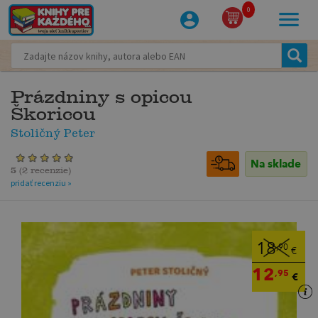
0
Prázdniny s opicou
Škoricou
Stoličný Peter
Na sklade
5
(
2 recenzie
)
pridať recenziu »
18
,90
€
12
,95
€