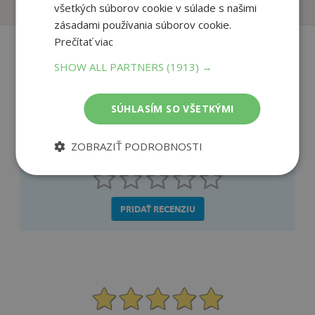
všetkých súborov cookie v súlade s našimi
zásadami používania súborov cookie.
Prečítať viac
SHOW ALL PARTNERS
(1913) →
Recenzie čitateľov
SÚHLASÍM SO VŠETKÝMI
Napíšte recenziu a môžete vyhrať
ZOBRAZIŤ PODROBNOSTI
Ako sa vám páčila kniha?
PRIDAŤ RECENZIU