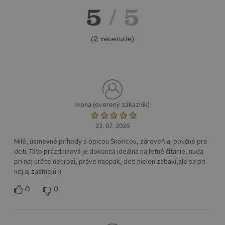
5
/ 5
(
2 recenzie
)
Ivona (overený zákazník)
23. 07. 2026
Milé, úsmevné príhody s opicou Škoricou, zároveň aj poučné pre
deti. Táto prázdninová je dokonca ideálna na letné čítanie, nuda
pri nej určite nehrozí, práve naopak, deti nielen zabaví,ale sa pri
nej aj zasmejú :)
0
0