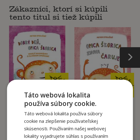
Zákazníci, ktorí si kúpili
tento titul si tiež kúpili
18
18
,90
,90
€
€
12
12
,95
,95
€
€
Táto webová lokalita
používa súbory cookie.
Táto webová lokalita používa súbory
Dobrý deň, opica
Opica Škorica znova
Škorica
čaruje
cookie na zlepšenie používateľskej
Stoličný Peter
Stoličný Peter
skúsenosti. Používaním našej webovej
lokality vyjadrujete súhlas s používaním
Na sklade
Na sklade