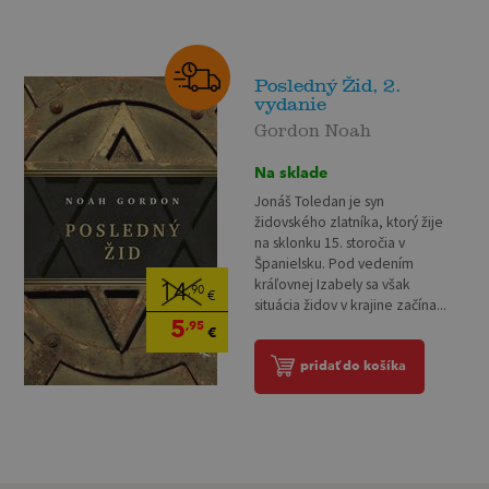
Posledný Žid, 2.
vydanie
Gordon Noah
Na sklade
Jonáš Toledan je syn
židovského zlatníka, ktorý žije
na sklonku 15. storočia v
Španielsku. Pod vedením
kráľovnej Izabely sa však
14
,90
€
situácia židov v krajine začína...
5
,95
€
pridať do košíka