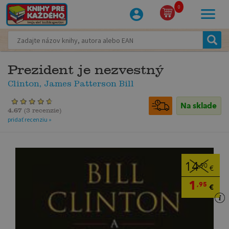
0
Prezident je nezvestný
Clinton, James Patterson Bill
Na sklade
4.67
(
3 recenzie
)
pridať recenziu »
14
,90
€
1
,95
€