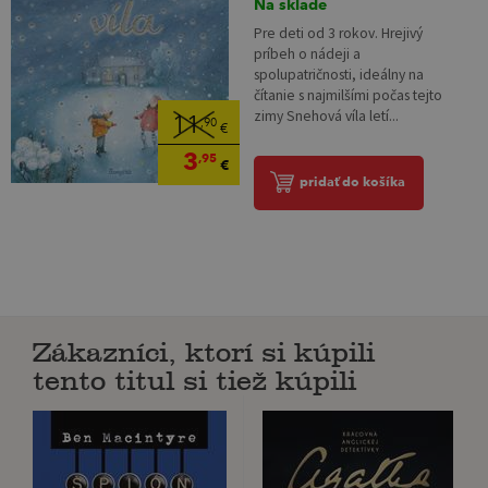
Na sklade
Pre deti od 3 rokov. Hrejivý
príbeh o nádeji a
spolupatričnosti, ideálny na
čítanie s najmilšími počas tejto
zimy Snehová víla letí...
11
,90
€
3
,95
€
pridať do košíka
Zákazníci, ktorí si kúpili
tento titul si tiež kúpili