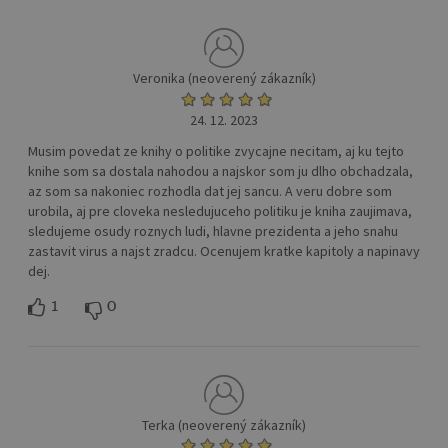
Veronika (neoverený zákazník)
24. 12. 2023
Musim povedat ze knihy o politike zvycajne necitam, aj ku tejto
knihe som sa dostala nahodou a najskor som ju dlho obchadzala,
az som sa nakoniec rozhodla dat jej sancu. A veru dobre som
urobila, aj pre cloveka nesledujuceho politiku je kniha zaujimava,
sledujeme osudy roznych ludi, hlavne prezidenta a jeho snahu
zastavit virus a najst zradcu. Ocenujem kratke kapitoly a napinavy
dej.
1
0
Terka (neoverený zákazník)