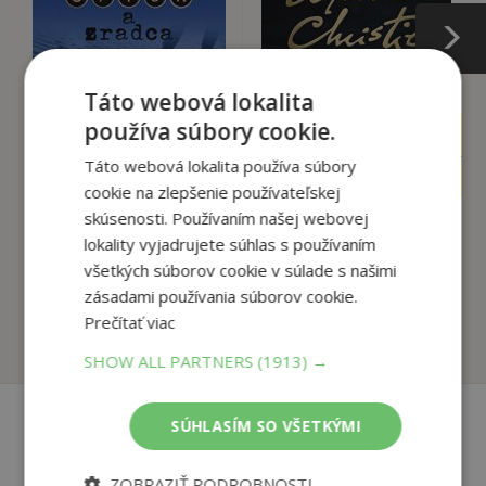
Táto webová lokalita
používa súbory cookie.
15
13
,90
,90
€
€
Táto webová lokalita používa súbory
4
4
,95
,90
€
€
cookie na zlepšenie používateľskej
skúsenosti. Používaním našej webovej
lokality vyjadrujete súhlas s používaním
Špión a zradca
Mŕtva v lodenici
všetkých súborov cookie v súlade s našimi
Macintyre Ben
Christie Agatha
zásadami používania súborov cookie.
Prečítať viac
Na sklade
Na sklade
SHOW ALL PARTNERS
(1913) →
SÚHLASÍM SO VŠETKÝMI
Recenzie čitateľov
ZOBRAZIŤ PODROBNOSTI