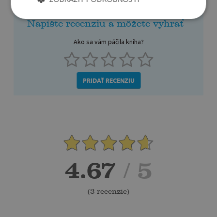
Napíšte recenziu a môžete vyhrať
Ako sa vám páčila kniha?
PRIDAŤ RECENZIU
4.67
/ 5
(
3 recenzie
)