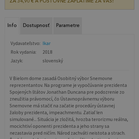
ZA 34,90 € A POŠTOVNÉ ZAPLATÍME ZA VÁS!
Info
Dostupnosť
Parametre
Vydavateľstvo:
Ikar
Rok vydania:
2018
Jazyk:
slovenský
V Bielom dome zasadá Osobitný výbor Snemovne
reprezentantov. Na programe je vypočúvanie prezidenta
Spojených štátov Jonathan Duncana pre podozrenie zo
zneužitia právomocí, čo Ústavnoprávnemu výboru
Snemovne má stačiť na začatie procedúry ústavnej
žaloby prezidenta, impeachmentu. Zatiaľ len
simulované... Situácia je zložitá, hrozba terorizmu reálna,
mocichtiví oponenti prezidenta a jeho strany sa
nezastavia pred ničím. Národ zachváti neistota a strach.