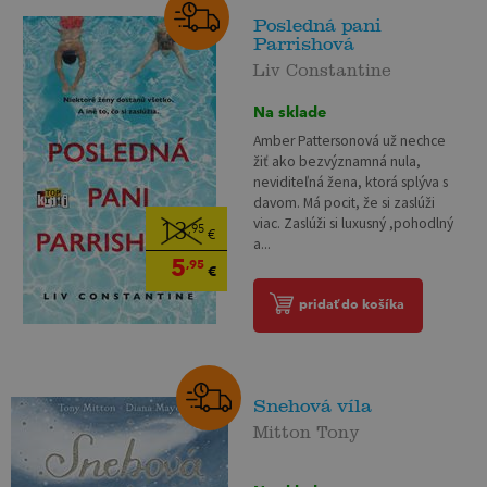
Posledná pani
Parrishová
Liv Constantine
Na sklade
Amber Pattersonová už nechce
žiť ako bezvýznamná nula,
neviditeľná žena, ktorá splýva s
davom. Má pocit, že si zaslúži
viac. Zaslúži si luxusný ,pohodlný
13
,95
€
a...
5
,95
€
pridať do košíka
Snehová víla
Mitton Tony