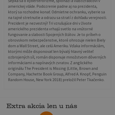
Šepká sa o kyberterorizme, špionáži a vlastizradcovi v
americkej vláde. Podozrenie padne aj na prezidenta,
ktorý sa rozhodne konať. Odmietne ochranku, vyberie sa
na tajné stretnutie a odrazu sa stratí z dohľadu verejnosti.
Prezident je nezvestný! Tri vzrušujúce dni v živote
amerického prezidenta vrhajú svetlo na vnútorné
fungovanie a slabosti Spojených štátov. Je to príbeh o
obrovskom nebezpečenstve, ktoré ohrozuje nielen Biely
dom a Wall Street, ale celú Ameriku. Vďaka informáciám,
ktorými môže disponovať len bývalý hlavný veliteľ
ozbrojených síl, román disponuje množstvom dôverných
informáciami a napínavých zvratov. Z anglického
originálu The President is Missing (Little, Brown and
Company, Hachette Book Group, Alfred A. Knopf, Penguin
Random House, New York 2018) preložil Peter Tkačenko.
Extra akcia len u nás