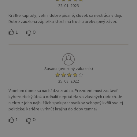
22. 01. 2023
Krátke kapitoly, veľmi dobre písané, človek sa nestráca v deji.
Dobre zauzlena zápletka ktorá má trochu prekvapivý záver.
1
0
Susana (overený zákazník)
25. 03. 2022
V bielom dome sa nachádza zradca. Prezident musí zastaviť
kybernetický útok a odhaliť nepriateľa vo vlastných radoch. Je
niekto z jeho najbližších spolupracovníkov schopný kvôli svojej
politickej kariére uvrhnúť krajinu do doby temna?
1
0