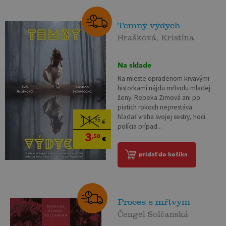
Temný výdych
Hrašková, Kristína
Na sklade
Na mieste opradenom krvavými
historkami nájdu mŕtvolu mladej
ženy. Rebeka Zimová ani po
piatich rokoch neprestáva
hľadať vraha svojej sestry, hoci
11
,95
€
polícia prípad...
3
,50
€
pridať do košíka
Proces s mŕtvym
Čengel Solčanská