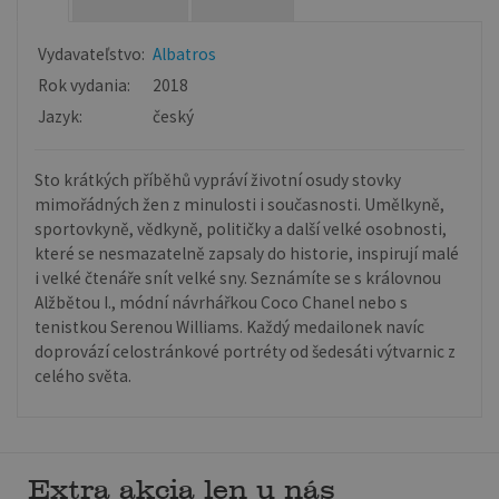
Vydavateľstvo:
Albatros
Rok vydania:
2018
Jazyk:
český
Sto krátkých příběhů vypráví životní osudy stovky
mimořádných žen z minulosti i současnosti. Umělkyně,
sportovkyně, vědkyně, političky a další velké osobnosti,
které se nesmazatelně zapsaly do historie, inspirují malé
i velké čtenáře snít velké sny. Seznámíte se s královnou
Alžbětou I., módní návrhářkou Coco Chanel nebo s
tenistkou Serenou Williams. Každý medailonek navíc
doprovází celostránkové portréty od šedesáti výtvarnic z
celého světa.
Extra akcia len u nás