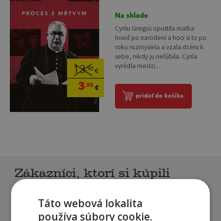
Na sklade
Cyrilu Gregus opustila matka
hneď po narodení a hoci si to po
roku rozmyslela a vzala dcéru k
sebe, nikdy ju neľúbila. Cyrila
vyrástla medzi...
13
,90
€
3
,95
€
pridať do košíka
Zákazníci, ktorí si kúpili
tento titul si tiež kúpili
Táto webová lokalita
používa súbory cookie.