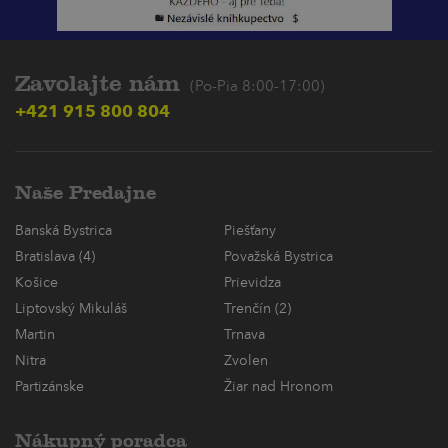
Zavolajte nám
(Po-Pia 8:00-17:00)
+421 915 800 804
Naše Predajne
Banská Bystrica
Piešťany
Bratislava (4)
Považská Bystrica
Košice
Prievidza
Liptovský Mikuláš
Trenčín (2)
Martin
Trnava
Nitra
Zvolen
Partizánske
Žiar nad Hronom
Nákupný poradca