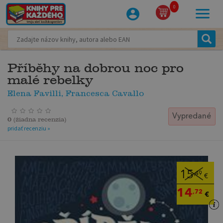
0
Příběhy na dobrou noc pro
malé rebelky
Elena Favilli, Francesca Cavallo
Vypredané
0
(
žiadna recenzia
)
pridať recenziu »
15
,49
€
14
,72
€