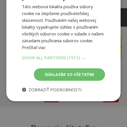
Táto webová lokalita používa súbory
cookie na zlepšenie používateľskej
skúsenosti. Používaním našej webovej
lokality vyjadrujete súhlas s používaním
všetkých súborov cookie v súlade s našimi
6
,49
€
zásadami používania súborov cookie.
11
,95
€
3
,95
Prečítať viac
€
3
,95
€
SHOW ALL PARTNERS
(1913) →
Poník Pejko
Dobrodružstvá za
Leah mimo rytmu
SÚHLASÍM SO VŠETKÝMI
plotom
Becky Albertalli
autor neuvedený
ZOBRAZIŤ PODROBNOSTI
Na sklade
Na sklade