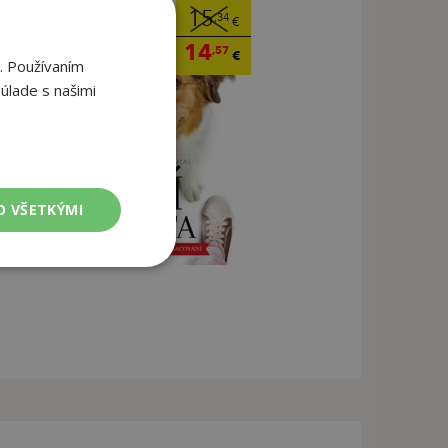
15
,34
€
14
,57
€
. Používaním
úlade s našimi
O VŠETKÝMI