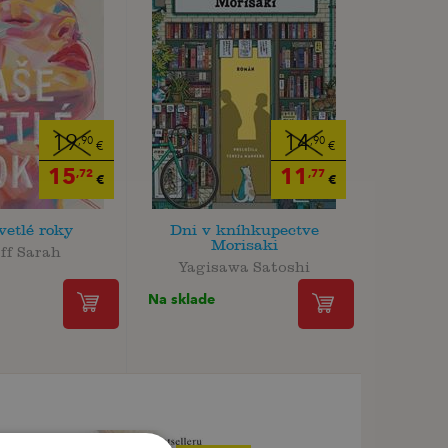
19
14
,90
,90
€
€
15
11
,72
,77
€
€
vetlé roky
Dni v kníhkupectve
Morisaki
ff Sarah
Yagisawa Satoshi
Na sklade