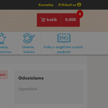
Kontakty
Prihlásiť sa
0
košík
0,00
€
ácia, 
Umenie, 
Knihy v angličtine a iných 
enstvo
kultúra
jazykoch
ané
Odosielame
Vypredané