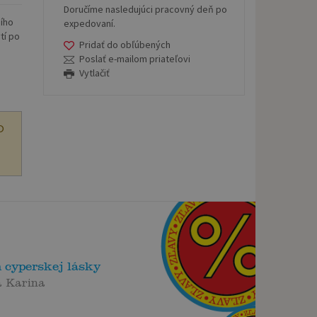
Doručíme nasledujúci pracovný deň po
sího
expedovaní.
tí po
Pridať do obľúbených
Poslať e-mailom priateľovi
Vytlačiť
O
 cyperskej lásky
á Karina