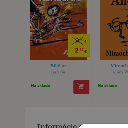
9
,90
€
2
,95
€
Rikšiar
Mimoch
Lao Še
Allen 
Na sklade
Na sklade
Informácie o knihe