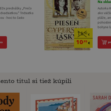
Na skla
TEDx prednášky „Prečo
Autorka K
 dvadsiatkou." Tridsiatka
ako väčši
ou - hoci to často
pláže, an
pohostinn
bohyne lás
11
,50
€
10
,93
ka
p
€
ento titul si tiež kúpili