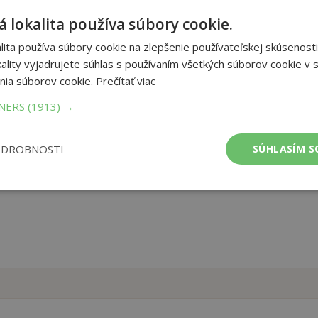
 lokalita používa súbory cookie.
dobrodružství chundelatého psího kamaráda, který po smrti
ytí po boku jeho vnučky Clarity. Provází ji celým jejím životem
ita používa súbory cookie na zlepšenie používateľskej skúsenosti
šek Max a nakonec bígl Toby. Je ochráncem, věrným přítelem do
ality vyjadrujete súhlas s používaním všetkých súborov cookie v s
ka ke Clarity, ale i k ostatním lidem, které na své pouti potkal, je
nia súborov cookie.
Prečítať viac
TNERS
(1913) →
et strán:
1
ba:
Paperback
ODROBNOSTI
SÚHLASÍM S
mer:
124x200 mm
tnosť:
297 g