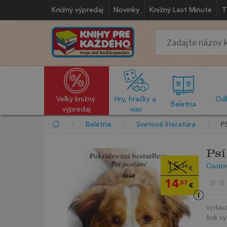
Knižný výpredaj
Novinky
Knižný Last Minute
T
Veľký knižný 
Hry, hračky a 
Odb
  Beletria  
výpredaj
viac
Beletria
Svetová literatúra
P
Psí
Came
15
,34
€
14
,57
€
Vydava
Rok vy