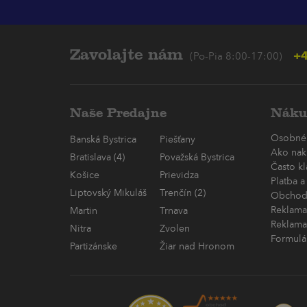
Zavolajte nám
+4
(Po-Pia 8:00-17:00)
Naše Predajne
Náku
Osobné
Banská Bystrica
Piešťany
Ako nak
Bratislava (4)
Považská Bystrica
Často k
Košice
Prievidza
Platba a
Liptovský Mikuláš
Trenčín (2)
Obchod
Reklama
Martin
Trnava
Reklama
Nitra
Zvolen
Formulá
Partizánske
Žiar nad Hronom