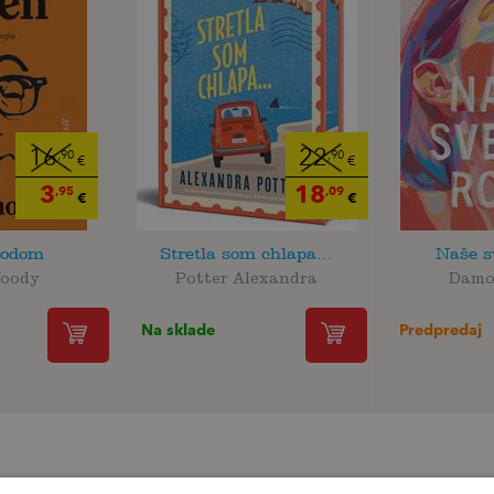
16
22
,90
,90
€
€
3
18
,95
,09
€
€
odom
Stretla som chlapa...
Naše s
Woody
Potter Alexandra
Damo
Na sklade
Predpredaj