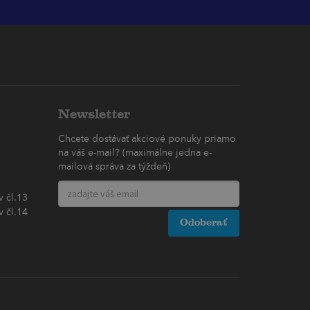
Newsletter
Chcete dostávať akciové ponuky priamo
na váš e-mail? (maximálne jedna e-
mailová správa za týždeň)
 čl.13
 čl.14
Odoberať