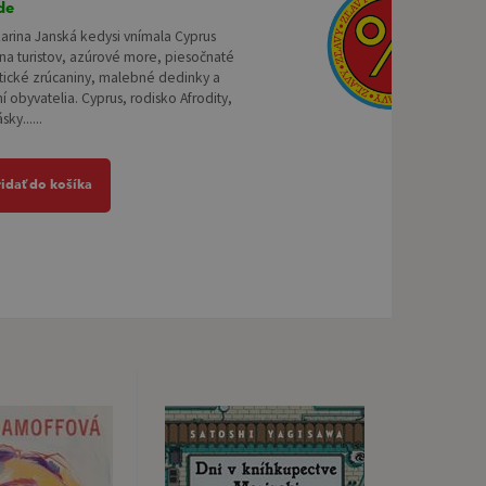
de
arina Janská kedysi vnímala Cyprus
na turistov, azúrové more, piesočnaté
tické zrúcaniny, malebné dedinky a
í obyvatelia. Cyprus, rodisko Afrodity,
ky......
ridať do košíka