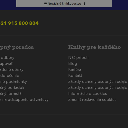
21 915 800 804
pný poradca
Knihy pre každého
 odbery
Náš príbeh
upovať
Blog
ladené otázky
Kariéra
 doručenie
Kontakt
né podmienky
Zásady ochrany osobných údajov
čný poriadok
Zásady ochrany osobných údajov
čný formulár
Informácie o cookies
r na odstúpenie od zmluvy
Zmeniť nastavenia cookies