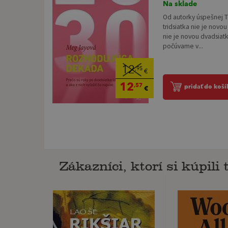
Na sklade
Od autorky úspešnej 
tridsiatka nie je novou
nie je novou dvadsiatk
počúvame v...
12
,95
€
12
,57
pridať do koší
€
Zákazníci, ktorí si kúpili t