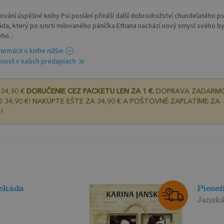
ování úspěšné knihy Psí poslání přináší další dobrodružství chundelatého p
da, který po smrti milovaného páníčka Ethana nachází nový smysl svého by
ho...
formácií o knihe nižšie
nosť v našich predajniach
34,90 €
DORUČENIE CEZ PACKETU LEN ZA 1 €.
DOPRAVA ZADARM
 34,90 €! NAKÚPTE EŠTE ZA 34,90 € A POŠTOVNÉ ZAPLATÍME ZA
!
ekáda
Pieseň
Jansk