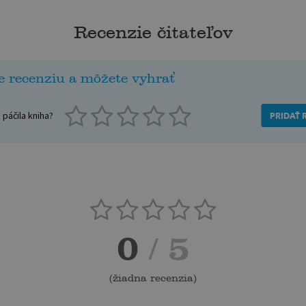
Recenzie čitateľov
e recenziu a môžete vyhrať
páčila kniha?
PRIDAŤ 
0
/ 5
(
žiadna recenzia
)