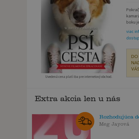
Pokrač
kamará
boku je
viac in
dostup
DO 
NAD
VÁS
Uvedená cena platí iba pre internetový obchod.
Extra akcia len u nás
Rozhodujúca d
Meg Jayová