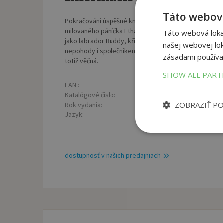
Táto webová
Pokračování úspěšné knihy Psí poslání přináší další 
milovaného páníčka Ethana nachází nový smysl svého b
Táto webová lokal
jako labrador Buddy, kříženka Molly, miniaturní voří
našej webovej lok
nepohody i společníkem ve chvílích nejtěžších. Jeho lás
zásadami používa
totiž věčná.
SHOW ALL PAR
EAN :
Poč
9788024939209
Katalógové číslo:
Väz
1268369
ZOBRAZIŤ P
Rok vydania:
Roz
2019
Jazyk:
Hmo
český
dostupnosť v našich predajniach