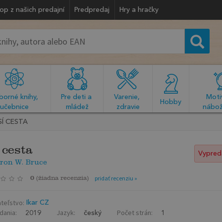
op z našich predajní
Predpredaj
Hry a hračky
orné knihy, 
Pre deti a 
Varenie, 
Motiv
  Hobby  
učebnice
mládež
zdravie
nábož
SÍ CESTA
 cesta
Vypred
ron W. Bruce
0
(
žiadna recenzia
)
pridať recenziu »
teľstvo:
Ikar CZ
dania:
Jazyk:
Počet strán:
2019
český
1