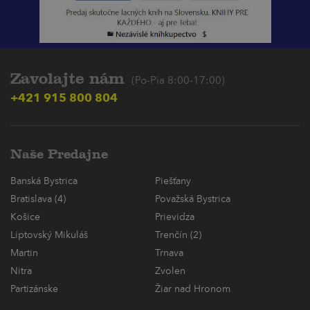
Zavolajte nám
(Po-Pia 8:00-17:00)
+421 915 800 804
Naše Predajne
Banská Bystrica
Piešťany
Bratislava (4)
Považská Bystrica
Košice
Prievidza
Liptovský Mikuláš
Trenčín (2)
Martin
Trnava
Nitra
Zvolen
Partizánske
Žiar nad Hronom