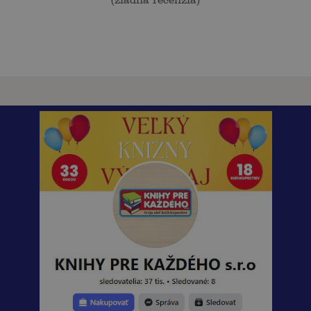
(
žiadna recenzia
)