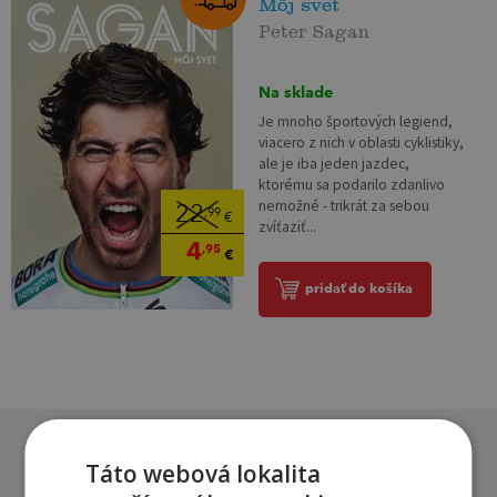
Môj svet
Peter Sagan
Na sklade
Je mnoho športových legiend,
viacero z nich v oblasti cyklistiky,
ale je iba jeden jazdec,
ktorému sa podarilo zdanlivo
nemožné - trikrát za sebou
22
,99
€
zvíťaziť...
4
,95
€
pridať do košíka
Zákazníci, ktorí si kúpili
Táto webová lokalita
tento titul si tiež kúpili