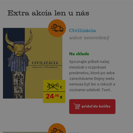
Extra akcia len u nás
Civilizácia
autor neuvedený
Na sklade
Spoznajte príbeh našej
minulosti v rozprávaní
predmetov, ktoré po sebe
zanechávame Dejiny sveta
nemusia byť len o rokoch a
49
,90
€
zozname udalostí. Tvorí...
24
,95
€
pridať do košíka