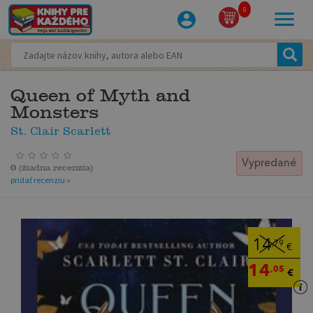
0
Queen of Myth and
Monsters
St. Clair Scarlett
Vypredané
0
(
žiadna recenzia
)
pridať recenziu »
14
,79
€
14
,05
€