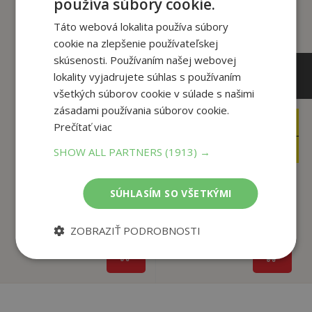
používa súbory cookie.
Táto webová lokalita používa súbory
cookie na zlepšenie používateľskej
skúsenosti. Používaním našej webovej
lokality vyjadrujete súhlas s používaním
všetkých súborov cookie v súlade s našimi
zásadami používania súborov cookie.
15
12
,89
Prečítať viac
,95
€
€
15
12
,10
,30
€
€
SHOW ALL PARTNERS
(1913) →
SÚHLASÍM SO VŠETKÝMI
When Stars Come
A Touch of Ruin
Out
St. Clair Scarlett
ZOBRAZIŤ PODROBNOSTI
St. Clair Scarlett
U dodávateľa
U dodávateľa