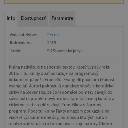
Info
Dostupnosť
Parametre
Vydavateľstvo:
Petrus
Rok vydania:
2019
Jazyk:
SK Slovenský jazyk
Kniha nadväzuje na zborník textov, ktorý vyšiel v roku
2015. Titul knihy opäť odkazuje na programový
dokument pápeža Františka Evangelii gaudium (Radosť
evanjelia). Autori pokračujú v analýze situácie katolíckej
cirkvi na Slovensku, pričom domáce pomery dávajú do
súvislosti s problémovými oblasťami súčasnej kultúry a
cirkvi vo svete a zdôrazňujú Františkov reformný
program. Podtitul knihy Fakty a názory poukazuje na
viaceré výskumné metódy, pomocou ktorých autori
analyzovali situáciu a formulovali svoje názory. Okrem