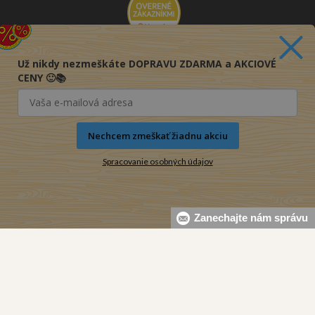
Už nikdy nezmeškáte DOPRAVU ZDARMA a AKCIOVÉ
CENY 🙂📚
Nechcem zmeškať žiadnu akciu
Spracovanie osobných údajov
Zanechajte nám správu
© 2016-2026 KNIHY PRE KAŽDÉHO s.r.o.