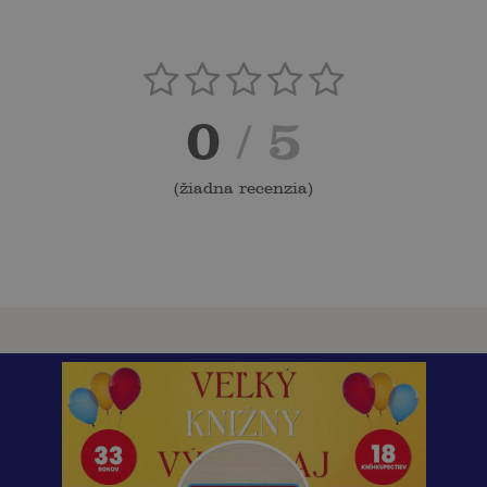
0
/ 5
(
žiadna recenzia
)