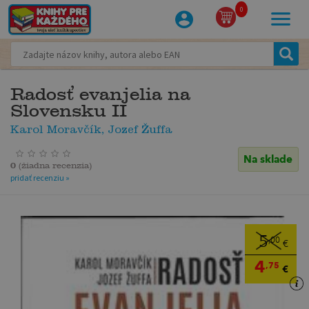
0
Radosť evanjelia na
Slovensku II
Karol Moravčík, Jozef Žuffa
Na sklade
0
(
žiadna recenzia
)
pridať recenziu »
5
,00
€
4
,75
€