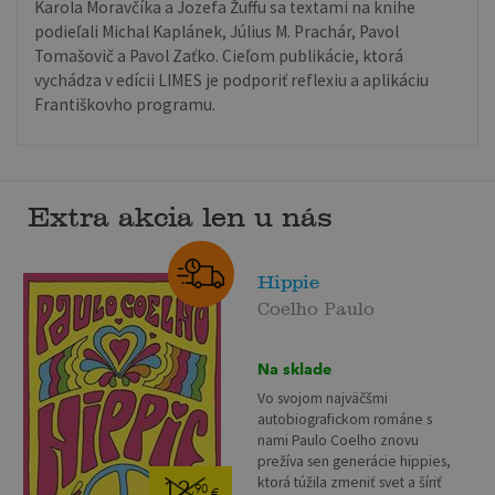
Karola Moravčíka a Jozefa Žuffu sa textami na knihe
podieľali Michal Kaplánek, Július M. Prachár, Pavol
Tomašovič a Pavol Zaťko. Cieľom publikácie, ktorá
vychádza v edícii LIMES je podporiť reflexiu a aplikáciu
Františkovho programu.
Extra akcia len u nás
Hippie
Coelho Paulo
Na sklade
Vo svojom najväčšmi
autobiografickom románe s
nami Paulo Coelho znovu
prežíva sen generácie hippies,
ktorá túžila zmeniť svet a šíriť
12
,90
€