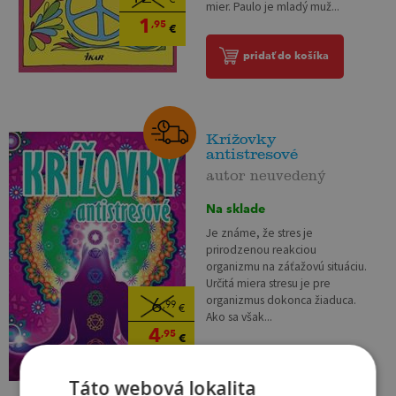
mier. Paulo je mladý muž...
1
,95
€
pridať do košíka
Krížovky
antistresové
autor neuvedený
Na sklade
Je známe, že stres je
prirodzenou reakciou
organizmu na záťažovú situáciu.
Určitá miera stresu je pre
organizmus dokonca žiaduca.
6
,99
€
Ako sa však...
4
,95
€
pridať do košíka
Táto webová lokalita