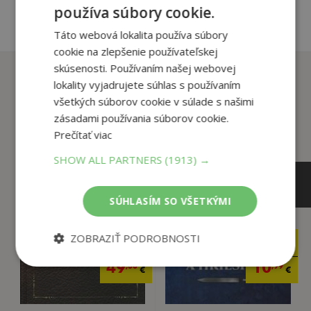
používa súbory cookie.
Táto webová lokalita používa súbory
cookie na zlepšenie používateľskej
skúsenosti. Používaním našej webovej
Zákazníci, ktorí si kúpili
lokality vyjadrujete súhlas s používaním
tento titul si tiež kúpili
všetkých súborov cookie v súlade s našimi
zásadami používania súborov cookie.
Prečítať viac
SHOW ALL PARTNERS
(1913) →
SÚHLASÍM SO VŠETKÝMI
ZOBRAZIŤ PODROBNOSTI
69
16
,00
,49
€
€
49
10
,50
,99
€
€