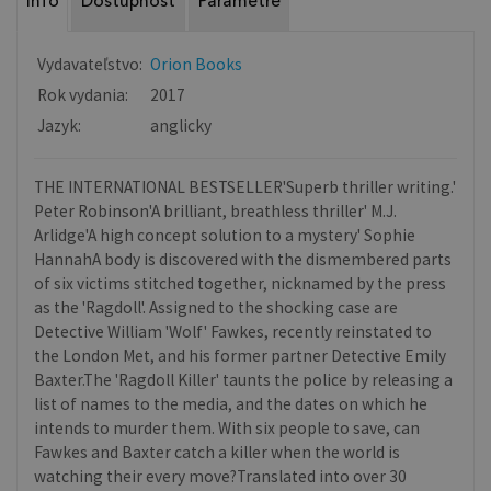
Info
Dostupnosť
Parametre
Vydavateľstvo:
Orion Books
Rok vydania:
2017
Jazyk:
anglicky
THE INTERNATIONAL BESTSELLER'Superb thriller writing.'
Peter Robinson'A brilliant, breathless thriller' M.J.
Arlidge'A high concept solution to a mystery' Sophie
HannahA body is discovered with the dismembered parts
of six victims stitched together, nicknamed by the press
as the 'Ragdoll'. Assigned to the shocking case are
Detective William 'Wolf' Fawkes, recently reinstated to
the London Met, and his former partner Detective Emily
Baxter.The 'Ragdoll Killer' taunts the police by releasing a
list of names to the media, and the dates on which he
intends to murder them. With six people to save, can
Fawkes and Baxter catch a killer when the world is
watching their every move?Translated into over 30