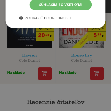
SÚHLASÍM SO VŠETKÝMI
ZOBRAZIŤ PODROBNOSTI
5
21
,45
,94
€
€
5
20
,18
,84
€
€
Havran
Konec hry
Cole Daniel
Cole Daniel
Na sklade
Na sklade
Recenzie čitateľov