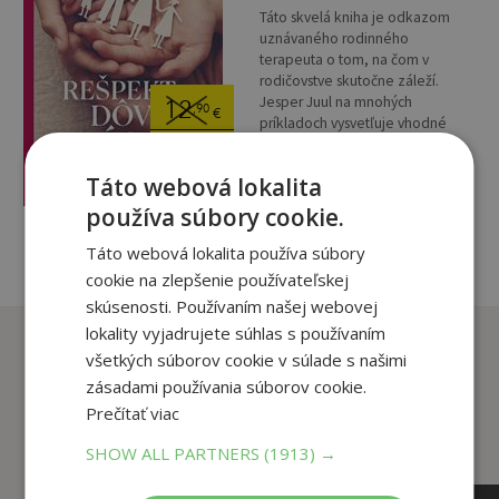
Táto skvelá kniha je odkazom
uznávaného rodinného
terapeuta o tom, na čom v
rodičovstve skutočne záleží.
Jesper Juul na mnohých
12
,90
€
príkladoch vysvetľuje vhodné
3
typy výchovy...
,95
€
Táto webová lokalita
pridať do košíka
používa súbory cookie.
Táto webová lokalita používa súbory
cookie na zlepšenie používateľskej
skúsenosti. Používaním našej webovej
lokality vyjadrujete súhlas s používaním
Zákazníci, ktorí si kúpili
všetkých súborov cookie v súlade s našimi
tento titul si tiež kúpili
zásadami používania súborov cookie.
Prečítať viac
SHOW ALL PARTNERS
(1913) →