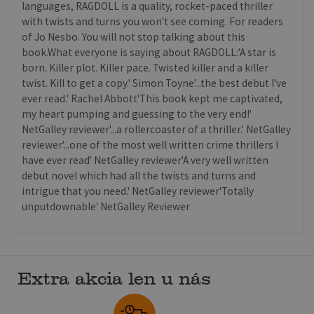
languages, RAGDOLL is a quality, rocket-paced thriller
with twists and turns you won't see coming. For readers
of Jo Nesbo. You will not stop talking about this
book.What everyone is saying about RAGDOLL:'A star is
born. Killer plot. Killer pace. Twisted killer and a killer
twist. Kill to get a copy.' Simon Toyne'...the best debut I've
ever read.' Rachel Abbott'This book kept me captivated,
my heart pumping and guessing to the very end!'
NetGalley reviewer'...a rollercoaster of a thriller.' NetGalley
reviewer'...one of the most well written crime thrillers I
have ever read' NetGalley reviewer'A very well written
debut novel which had all the twists and turns and
intrigue that you need.' NetGalley reviewer'Totally
unputdownable' NetGalley Reviewer
Extra akcia len u nás