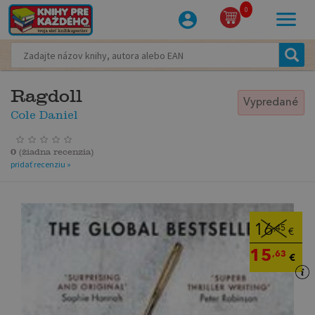
0
Ragdoll
Vypredané
Cole Daniel
0
(
žiadna recenzia
)
pridať recenziu »
16
,45
€
15
,63
€