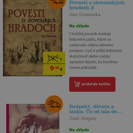
Povesti o slovenských
hradoch 2
Ján Domasta
Na sklade
V každej povesti existuje
historické jadro, ktoré sa
zachovalo vďaka ústnemu
podaniu. Ľud si určitú historickú
skutočnosť alebo osobu
19
,99
€
opriadol dejom, ku ktorému
9
časom pribúdali...
,95
€
pridať do košíka
Rešpekt, dôvera a
láska: Čo od nás de...
Juul Jesper
Na sklade