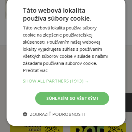
3
láske, priateľstve...
,95
€
Táto webová lokalita
používa súbory cookie.
pridať do košíka
Táto webová lokalita používa súbory
cookie na zlepšenie používateľskej
skúsenosti. Používaním našej webovej
lokality vyjadrujete súhlas s používaním
Zákazníci, ktorí si kúpili
všetkých súborov cookie v súlade s našimi
tento titul si tiež kúpili
zásadami používania súborov cookie.
Prečítať viac
SHOW ALL PARTNERS
(1913) →
SÚHLASÍM SO VŠETKÝMI
ZOBRAZIŤ PODROBNOSTI
22
29
,00
,90
€
€