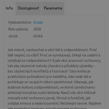
Info
Dostupnosť
Parametre
Vydavateľstvo:
Grada
Rok vydania:
2026
Jazyk:
česká
Jak mluvit, naslouchat a vést lidi k zodpovědnosti. Proč
lidé neplní, co slíbí? Proč se vymlouvají, čekají na zadání a
vyhýbají se zodpovědnosti? A jak vést pracovní rozhovory,
tak aby skutečně měnily chování a přinášely výsledky –
bez zbytečných konfliktů a frustrace? Tato kniha je
praktickým průvodcem pro každého, kdo vede lidi a
potřebuje se na jejich výkon spolehnout. Ukazuje, jak
budovat kulturu zodpovědnosti, ve které zaměstnanci
přebírají iniciativu a plní dohody. Naučí vás vést klíčové
manažerské rozhovory jasně, férově a funkčně, jak
zvládat emoce a nedorozumění. Nečekejte teorie. Najdete
zde konkrétní postupy, strukturované rozhovory,