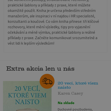
praktické šablony a příklady z praxe, které můžete
okamžitě použít. Kniha je určena především středním
manažerům, ale inspiraci v ní najdou i HR specialisté,
konzultanti a koučové. Co vám kniha přinese: tři klíčové
rozhovory, které mění výsledky, tipy pro vyjasnění
očekávání a méně výmluv, praktické šablony a reálné
příklady z praxe. Začněte komunikovat srozumitelně a
vést lidi k lepším výsledkům!
Extra akcia len u nás
20 vecí, ktoré viem
naisto
Karen Casey
Na sklade
Duchovné povzbudenia,