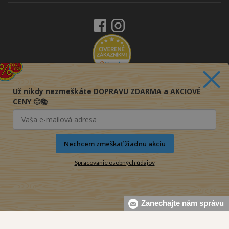
Už nikdy nezmeškáte DOPRAVU ZDARMA a AKCIOVÉ
CENY 🙂📚
Nechcem zmeškať žiadnu akciu
Spracovanie osobných údajov
Zanechajte nám správu