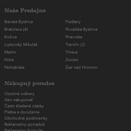
Naše Predajne
Banská Bystrica
Piešťany
Bratislava (4)
Považská Bystrica
Košice
Prievidza
Liptovský Mikuláš
Trenčín (2)
Martin
Trnava
Nitra
Zvolen
Partizánske
Žiar nad Hronom
Nákupný poradca
Osobné odbery
Ako nakupovať
Často kladené otázky
Platba a doručenie
Obchodné podmienky
Reklamačný poriadok
Reklamačný formulár