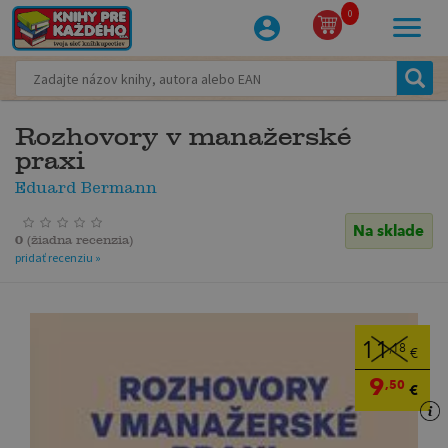
0
Rozhovory v manažerské
praxi
Eduard Bermann
Na sklade
0
(
žiadna recenzia
)
pridať recenziu »
11
,18
€
9
,50
€