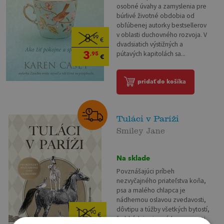
osobné úvahy a zamyslenia pre
búrlivé životné obdobia od
obľúbenej autorky bestsellerov
v oblasti duchovného rozvoja. V
8
,99
€
dvadsiatich výstižných a
3
pútavých kapitolách sa...
,95
€
pridať do košíka
Tuláci v Paríži
Smiley Jane
Na sklade
Povznášajúci príbeh
nezvyčajného priateľstva koňa,
psa a malého chlapca je
nádhernou oslavou zvedavosti,
dôvtipu a túžby všetkých bytostí,
12
,90
€
ľudských i zvieracích, po pravej