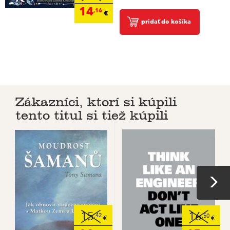
14
,16
€
pridať do košíka
Zákazníci, ktorí si kúpili
tento titul si tiež kúpili
15
16
,42
,50
€
€