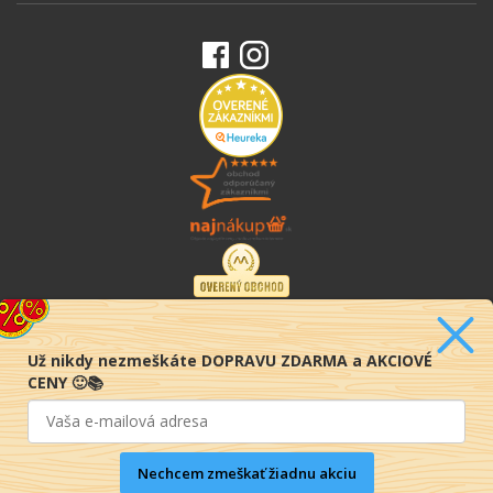
Už nikdy nezmeškáte DOPRAVU ZDARMA a AKCIOVÉ
CENY 🙂📚
Nechcem zmeškať žiadnu akciu