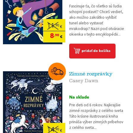
Fascinuje ťa, čo všetko sú ľudia
schopní postaviť? Chceš vedieť,
ako možno zakrátko vyhĺbiť
tunel alebo vystavať
11
,90
€
mrakodrap? Nazri pod otváracie
8
okienka v tejto encyklopédii...
,90
€
pridať do košíka
Zimné rozprávky
Casey Dawn
Na sklade
Pre deti od 6 rokov. Najkrajšie
zimné rozprávky z celého sveta
Táto krásne ilustrovaná kniha
prináša výber zimných príbehov
z celého sveta...
14
,90
€