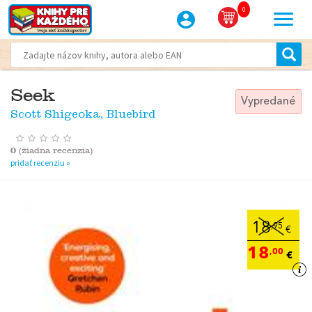
0
Seek
Vypredané
Scott Shigeoka, Bluebird
0
(
žiadna recenzia
)
pridať recenziu »
18
,95
€
18
,00
€