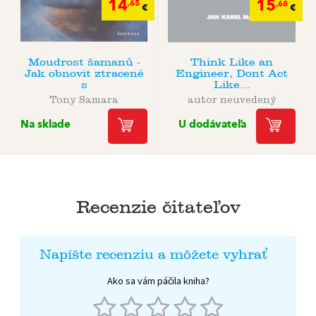
14
15
,65
,68
€
€
Moudrost šamanů -
Think Like an
Jak obnovit ztracené
Engineer, Dont Act
s
Like...
Tony Samara
autor neuvedený
Na sklade
U dodávateľa
Recenzie čitateľov
Napíšte recenziu a môžete vyhrať
Ako sa vám páčila kniha?