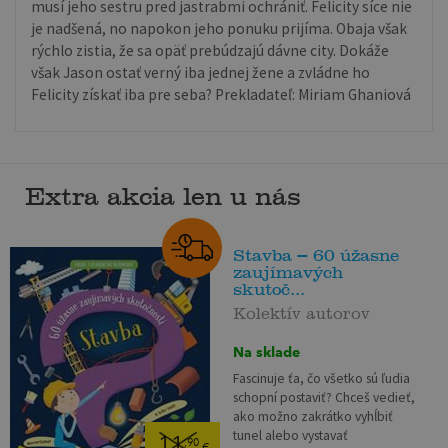
musí jeho sestru pred jastrabmi ochrániť. Felicity síce nie
je nadšená, no napokon jeho ponuku prijíma. Obaja však
rýchlo zistia, že sa opäť prebúdzajú dávne city. Dokáže
však Jason ostať verný iba jednej žene a zvládne ho
Felicity získať iba pre seba? Prekladateľ: Miriam Ghaniová
Extra akcia len u nás
Stavba – 60 úžasne
zaujímavých
skutoč...
Kolektív autorov
Na sklade
Fascinuje ťa, čo všetko sú ľudia
schopní postaviť? Chceš vedieť,
ako možno zakrátko vyhĺbiť
tunel alebo vystavať
11
,90