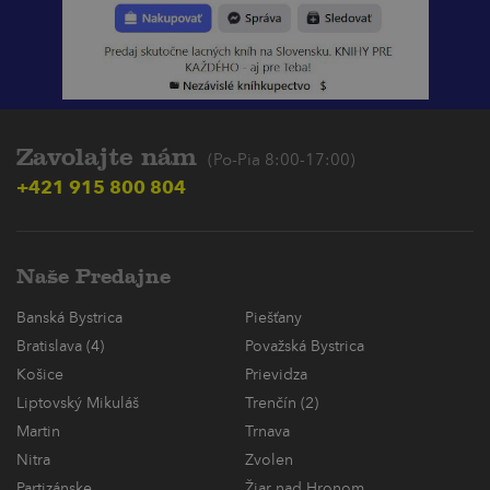
Zavolajte nám
(Po-Pia 8:00-17:00)
+421 915 800 804
Naše Predajne
Banská Bystrica
Piešťany
Bratislava (4)
Považská Bystrica
Košice
Prievidza
Liptovský Mikuláš
Trenčín (2)
Martin
Trnava
Nitra
Zvolen
Partizánske
Žiar nad Hronom