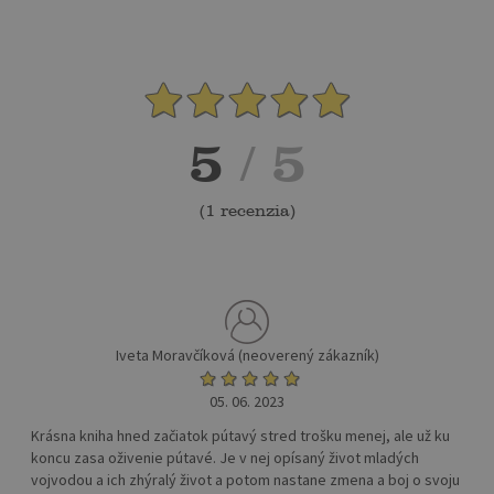
5
/ 5
(
1 recenzia
)
Iveta Moravčíková (neoverený zákazník)
05. 06. 2023
Krásna kniha hned začiatok pútavý stred trošku menej, ale už ku
koncu zasa oživenie pútavé. Je v nej opísaný život mladých
vojvodou a ich zhýralý život a potom nastane zmena a boj o svoju