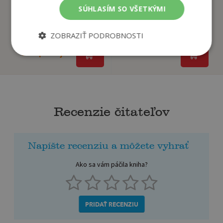
SÚHLASÍM SO VŠETKÝMI
Vojvodova pomsta, 2.
Odplata za hriech
vydanie
Natasha Knight,
ZOBRAZIŤ PODROBNOSTI
Heyer Georgette
Predpredaj
Na sklade
Recenzie čitateľov
Napíšte recenziu a môžete vyhrať
Ako sa vám páčila kniha?
PRIDAŤ RECENZIU