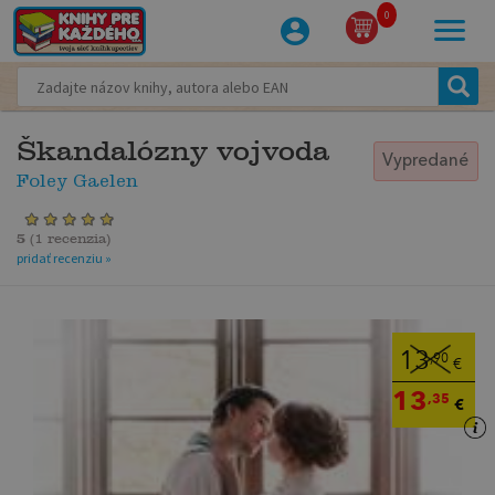
0
Škandalózny vojvoda
Vypredané
Foley Gaelen
5
(
1 recenzia
)
pridať recenziu »
13
,90
€
13
,35
€