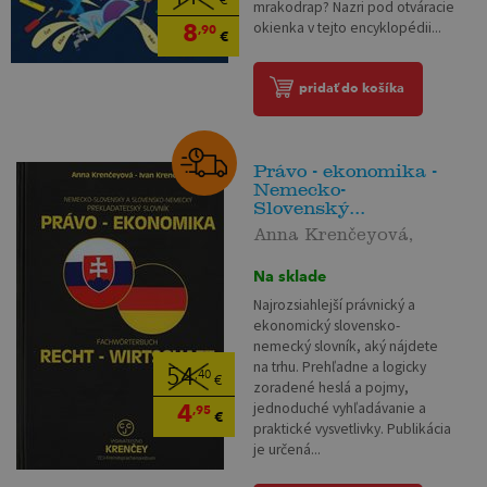
€
mrakodrap? Nazri pod otváracie
8
okienka v tejto encyklopédii...
,90
€
pridať do košíka
Právo - ekonomika -
Nemecko-
Slovenský...
Anna Krenčeyová,
Na sklade
Najrozsiahlejší právnický a
ekonomický slovensko-
nemecký slovník, aký nájdete
na trhu. Prehľadne a logicky
54
,40
€
zoradené heslá a pojmy,
4
jednoduché vyhľadávanie a
,95
€
praktické vysvetlivky. Publikácia
je určená...