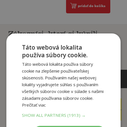
pridať do košíka
Zákazníci, ktorí si kúpili
tento titul si tiež kúpili
Táto webová lokalita
používa súbory cookie.
Táto webová lokalita používa súbory
cookie na zlepšenie používateľskej
skúsenosti. Používaním našej webovej
lokality vyjadrujete súhlas s používaním
všetkých súborov cookie v súlade s našimi
zásadami používania súborov cookie.
14
Prečítať viac
21
,90
,90
€
€
5
17
,95
,30
SHOW ALL PARTNERS
(1913) →
€
€