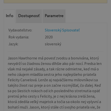
Info
Dostupnosť
Parametre
Vydavateľstvo:
Slovenský Spisovateľ
Rok vydania:
2020
Jazyk:
slovenský
Jason Hawthorne má povesť zvodcu a bonvivána, ktorý
nevydrží so žiadnou ženou dlhšie ako pár nocí. Predsa len
však má nejaké zásady, a tak rázne odmietne, keď má o
neho záujem mladšia sestra jeho najlepšieho priateľa
Felicity Carvelová. Lenže aj najväčšiemu milovníkovi sa
takýto život raz preje a on začne rozmýšľať, čo ďalej. Keď
sa po šiestich rokoch od ich posledného stretnutia opäť
pretnú jeho cesty s Felicity, je z nej krásna zrelá žena,
ktorá zdedila veľký majetok a točia sa okolo nej vplyvní a
bohatí muži. Jason, ktorý stále ctí svojho priateľa vie, že