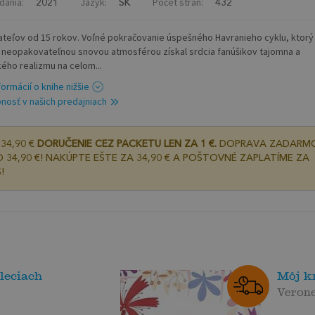
dania:
Jazyk:
Počet strán:
2021
SK
432
tateľov od 15 rokov. Voľné pokračovanie úspešného Havranieho cyklu, ktorý 
 neopakovateľnou snovou atmosférou získal srdcia fanúšikov tajomna a
ého realizmu na celom...
formácií o knihe nižšie
nosť v našich predajniach
34,90 €
DORUČENIE CEZ PACKETU LEN ZA 1 €.
DOPRAVA ZADARM
 34,90 €! NAKÚPTE EŠTE ZA 34,90 € A POŠTOVNÉ ZAPLATÍME ZA
!
leciach
Môj k
Verone