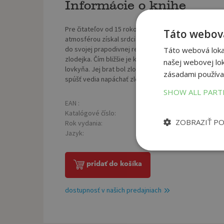
Informácie o knihe
Pre čitateľov od 15 rokov. Voľné pokračovanie úspe
Táto webová
atmosférou získal srdcia fanúšikov tajomna a magick
do svojej prapodivnej reality dokáže zhmotniť nielen
Táto webová lokal
zlodejka. Čím bližšie je k svojmu vysnívanému cieľu
našej webovej lok
lovkyňa. Jej brat bol zlodej snov... a zabijak. Na vla
zásadami používa
spúšť vedia napáchať zlodeji snov. No to je nič v porov
SHOW ALL PAR
EAN :
Poč
9788055652573
Katalógové číslo:
Väz
1323413
ZOBRAZIŤ P
Rok vydania:
2021
Jazyk:
SK
pridať do košíka
dostupnosť v našich predajniach