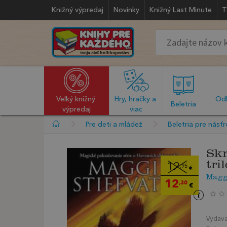
Knižný výpredaj
Novinky
Knižný Last Minute
T
Veľký knižný 
Hry, hračky a 
Odb
  Beletria  
výpredaj
viac
Pre deti a mládež
Beletria pre násť
Skr
tri
12
,95
€
Maggi
12
,30
€
Vydava