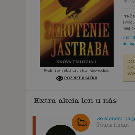
Rok vy
Pre či
svojou
magick
viac in
dostup
DO 
NAD
Uvedená cena platí iba pre internetový obchod.
VÁS
POZRIEŤ UKÁŽKU
Extra akcia len u nás
So slonom na p
Štraus Dušan