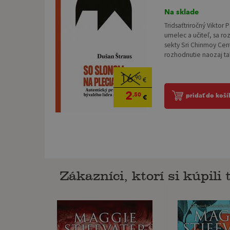
Na sklade
Tridsaťtriročný Viktor 
umelec a učiteľ, sa ro
sekty Sri Chinmoy Cen
rozhodnutie naozaj ta
16
,90
€
2
,50
pridať do koší
€
Zákazníci, ktorí si kúpili t