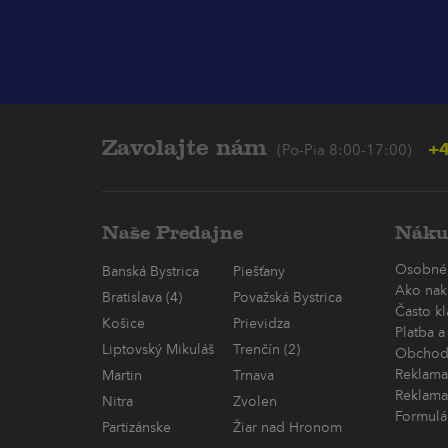
Zavolajte nám
+4
(Po-Pia 8:00-17:00)
Naše Predajne
Náku
Osobné
Banská Bystrica
Piešťany
Ako nak
Bratislava (4)
Považská Bystrica
Často k
Košice
Prievidza
Platba a
Liptovský Mikuláš
Trenčín (2)
Obchod
Reklama
Martin
Trnava
Reklama
Nitra
Zvolen
Formulá
Partizánske
Žiar nad Hronom