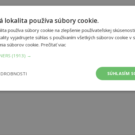
šného Havranieho cyklu, ktorý si svojou neopakovateľnou snovou
 lokalita používa súbory cookie.
ého realizmu na celom svete. Ronan Lynch je zlodej snov. Zo sna
 všakovaké zvláštnosti, ale aj pohromy. Jordan Hennessyová je
ita používa súbory cookie na zlepšenie používateľskej skúsenosti
, tým nemožnejšie je sa od neho odpútať. Carmen Farooq-Laneová je
ality vyjadrujete súhlas s používaním všetkých súborov cookie v s
stné oči videla, čo dokáže snívanie spraviť s&,nbsp,človekom a akú
nia súborov cookie.
Prečítať viac
naní so skazou, do ktorej sa rúti svet...
TNERS
(1913) →
et strán:
432
ba:
mäkká
ODROBNOSTI
SÚHLASÍM S