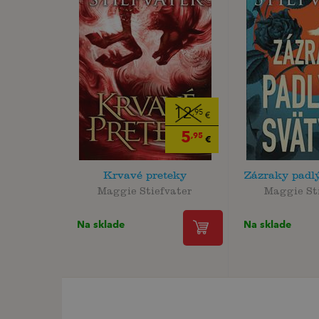
12
,95
€
5
,95
€
Krvavé preteky
Zázraky padl
Maggie Stiefvater
Maggie St
Na sklade
Na sklade