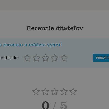
Recenzie čitateľov
e recenziu a môžete vyhrať
páčila kniha?
PRIDAŤ 
0
/ 5