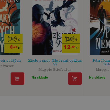
11
12
,95
,95
€
€
4
12
,95
,30
€
€
ých svätých
Zlodeji snov (Havraní cyklus
Pán Nem
2)
tril
iefvater
Maggie Stiefvater
Maggie 
Na sklade
Na sklade