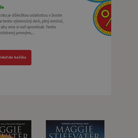
de
krstu je dôležitou udalosťou v živote
a tento výnimočný deň, plný emócií,
i, aby sme si naň spomínali. Tento
zdobený jemnými,...
ridať do košíka