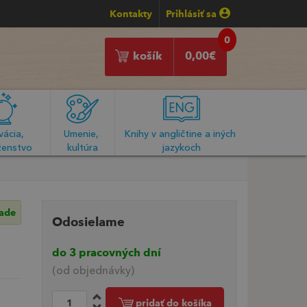
Kontakty
Prihlásiť sa
0
košík
0,00
€
ácia, 
Umenie, 
Knihy v angličtine a iných 
enstvo
kultúra
jazykoch
lade
Odosielame
do 3 pracovných dní
(od objednávky)
pridať do košíka