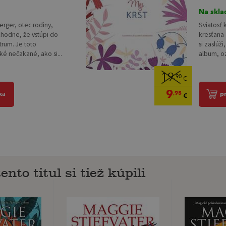
Na skla
Perger, otec rodiny,
Sviatosť 
zhodne, že vstúpi do
kresťana 
trum. Je toto
si zaslúž
ké nečakané, ako si...
album, o
19
,90
€
9
,95
ka
p
€
ento titul si tiež kúpili