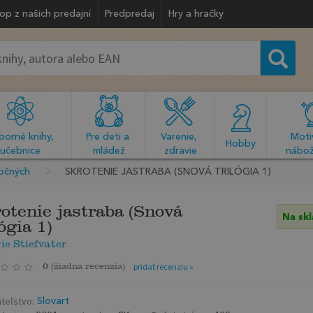
op z našich predajní
Predpredaj
Hry a hračky
orné knihy, 
Pre deti a 
Varenie, 
Motiv
  Hobby  
učebnice
mládež
zdravie
nábož
ročných
SKROTENIE JASTRABA (SNOVÁ TRILÓGIA 1)
otenie jastraba (Snová
Na sk
lógia 1)
e Stiefvater
0
(
žiadna recenzia
)
pridať recenziu »
teľstvo:
Slovart