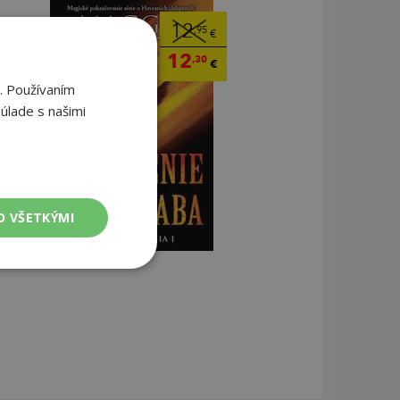
12
,95
€
12
,30
€
. Používaním
úlade s našimi
O VŠETKÝMI