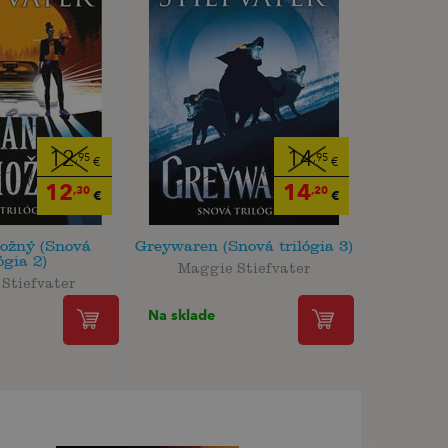
12
14
,95
,95
€
€
12
14
,30
,20
€
€
ožný (Snová
Greywaren (Snová trilógia 3)
ógia 2)
Maggie Stiefvater
Stiefvater
Na sklade