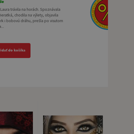
de
 Laura trávila na horách. Spoznávala
ieratká, chodila na výlety, objavila
rk i bobovú dráhu, prešla po visutom
...
ridať do košíka