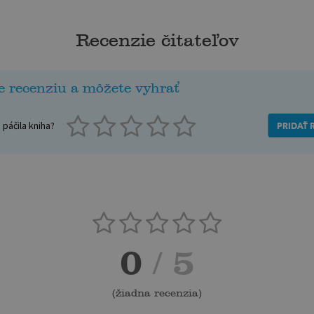
Recenzie čitateľov
e recenziu a môžete vyhrať
páčila kniha?
PRIDAŤ 
0
/ 5
(
žiadna recenzia
)