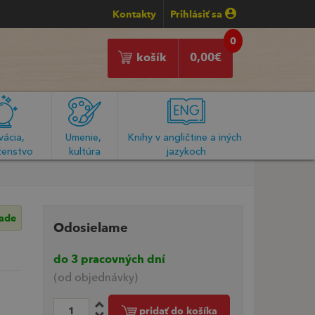
Kontakty
Prihlásiť sa
0
košík
0,00
€
ácia, 
Umenie, 
Knihy v angličtine a iných 
enstvo
kultúra
jazykoch
lade
Odosielame
do 3 pracovných dní
(od objednávky)
pridať do košíka