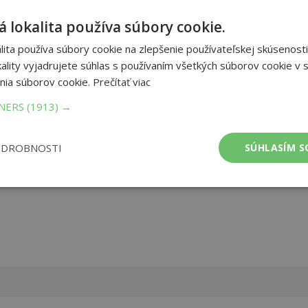
 lokalita používa súbory cookie.
vření v malém pokoji, bez jídla a světla a v té největší špíně jen
stane s lidskou psychikou, která je vystavena dlouhodobé izolaci a
ita používa súbory cookie na zlepšenie používateľskej skúsenosti
y a cíle, ale stačí moment a všechno se rozpadne. Tento příběh je
ality vyjadrujete súhlas s používaním všetkých súborov cookie v s
nia súborov cookie.
Prečítať viac
et strán:
320
TNERS
(1913) →
ba:
Pevná s přebalem lesklá
mer:
127x193 mm
ODROBNOSTI
SÚHLASÍM S