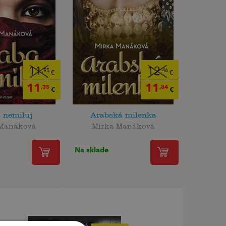
11
12
,95
,46
€
€
11
11
,35
,84
€
€
 nemiluj
Arabská milenka
 Manáková
Mirka Manáková
Na sklade