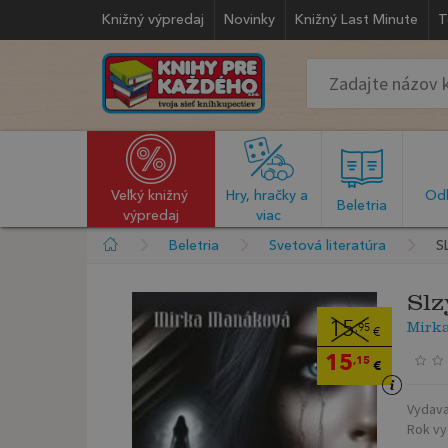
Knižný výpredaj
Novinky
Knižný Last Minute
T
Veľký knižný 
Hry, hračky a 
Odb
  Beletria  
výpredaj
viac
Beletria
Svetová literatúra
S
Slz
Mirk
15
,95
€
15
,15
€
Vydava
Rok vy