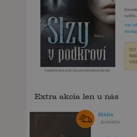
Dovedet
světla 
viac in
dostup
DO 
NAD
VÁS
Uvedená cena platí iba pre internetový obchod.
Extra akcia len u nás
Biblia
. kolektív