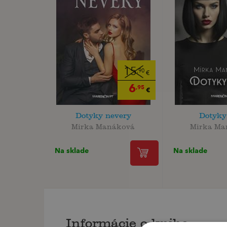
15
,90
€
6
,95
€
Dotyky nevery
Dotyky
Mirka Manáková
Mirka Ma
Na sklade
Na sklade
Informácie o knihe