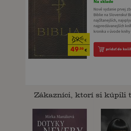
Na sklade
Nové vydanie prvej zb
Biblie na Slovensku! Bi
najčítanejších, najvply
najpredávanejších kní
kronika v úvode knihy r
69
,00
€
49
,50
pridať do koší
€
Zákazníci, ktorí si kúpili t