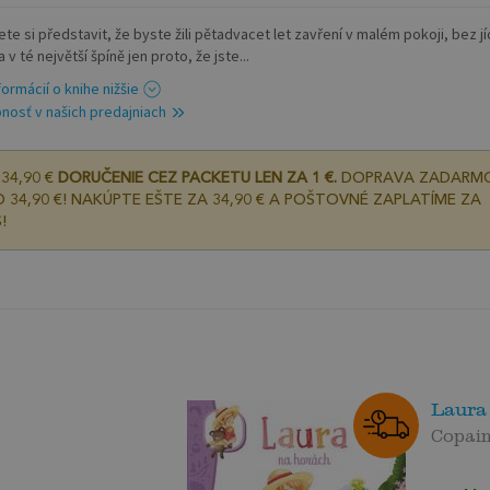
e si představit, že byste žili pětadvacet let zavření v malém pokoji, bez jí
a v té největší špíně jen proto, že jste...
formácií o knihe nižšie
nosť v našich predajniach
34,90 €
DORUČENIE CEZ PACKETU LEN ZA 1 €.
DOPRAVA ZADARM
 34,90 €! NAKÚPTE EŠTE ZA 34,90 € A POŠTOVNÉ ZAPLATÍME ZA
!
Laura
Copain