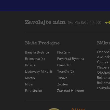
Zavolajte nám
+4
(Po-Pia 8:00-17:00)
Naše Predajne
Náku
Osobné
Banská Bystrica
Piešťany
Ako nak
Bratislava (4)
Považská Bystrica
Často k
Košice
Prievidza
Platba a
Liptovský Mikuláš
Trenčín (2)
Obchod
Reklama
Martin
Trnava
Reklama
Nitra
Zvolen
Formulá
Partizánske
Žiar nad Hronom