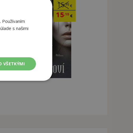
15
,95
€
15
,15
€
. Používaním
úlade s našimi
O VŠETKÝMI