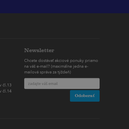
Newsletter
Chcete dostávať akciové ponuky priamo
na váš e-mail? (maximálne jedna e-
mailová správa za týždeň)
 čl.13
 čl.14
Odoberať