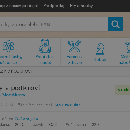
op z našich predajní
Predpredaj
Hry a hračky
orné knihy, 
Pre deti a 
Varenie, 
Motiv
  Hobby  
učebnice
mládež
zdravie
nábož
LZY V PODKROVÍ
y v podkroví
Na sk
a Manáková
0
(
žiadna recenzia
)
pridať recenziu »
teľstvo:
Naše vojsko
dania:
Jazyk:
Počet strán:
2025
CZE
320