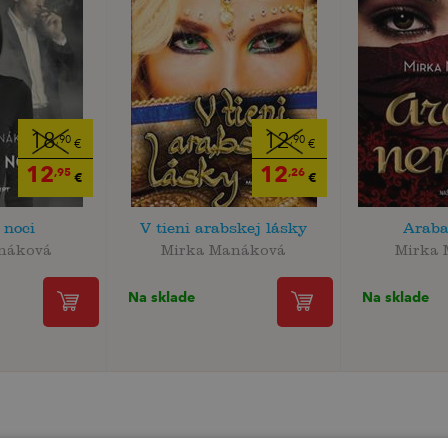
18
12
,90
,90
€
€
12
12
,95
,26
€
€
 noci
V tieni arabskej lásky
Araba
náková
Mirka Manáková
Mirka
Na sklade
Na sklade