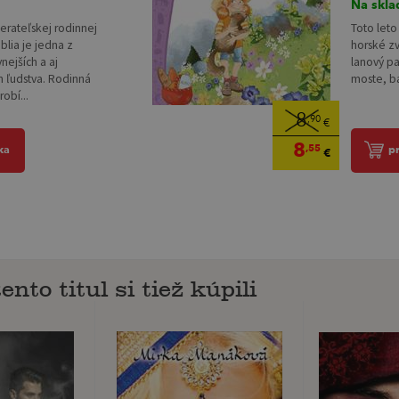
Na skla
erateľskej rodinnej
Toto leto
blia je jedna z
horské zv
vnejších a aj
lanový pa
h ľudstva. Rodinná
moste, ba
obí...
8
,90
€
8
,55
ka
p
€
ento titul si tiež kúpili