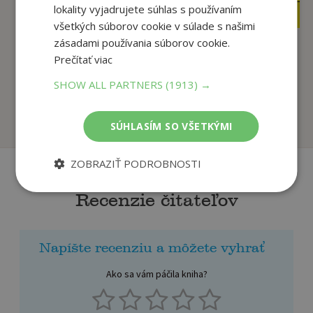
lokality vyjadrujete súhlas s používaním
5
5
,95
,95
€
€
všetkých súborov cookie v súlade s našimi
zásadami používania súborov cookie.
Prečítať viac
Som mama
Stále som mama
SHOW ALL PARTNERS
(1913) →
Tormová Kristína
Tormová Kristína
Na sklade
Na sklade
SÚHLASÍM SO VŠETKÝMI
ZOBRAZIŤ PODROBNOSTI
Recenzie čitateľov
Napíšte recenziu a môžete vyhrať
Ako sa vám páčila kniha?