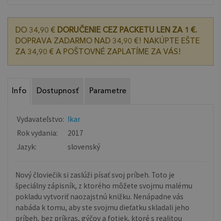
DO 34,90 €
DORUČENIE CEZ PACKETU LEN ZA 1 €.
DOPRAVA ZADARMO NAD 34,90 €! NAKÚPTE EŠTE
ZA 34,90 € A POŠTOVNÉ ZAPLATÍME ZA VÁS!
Info
Dostupnosť
Parametre
Vydavateľstvo:
Ikar
Rok vydania:
2017
Jazyk:
slovenský
Nový človiečik si zaslúži písať svoj príbeh. Toto je
špeciálny zápisník, z ktorého môžete svojmu malému
pokladu vytvoriť naozajstnú knižku. Nenápadne vás
nabáda k tomu, aby ste svojmu dieťatku skladali jeho
príbeh, bez príkras, gýčov a fotiek, ktoré s realitou