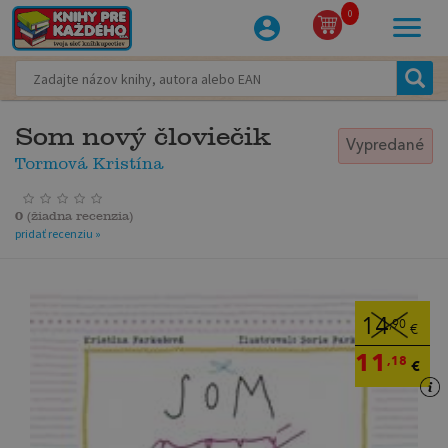
0
Som nový človiečik
Vypredané
Tormová Kristína
0
(
žiadna recenzia
)
pridať recenziu »
14
,90
€
11
,18
€