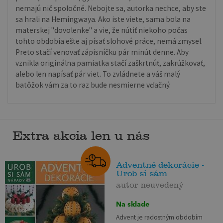
nemajú nič spoločné. Nebojte sa, autorka nechce, aby ste
sa hrali na Hemingwaya. Ako iste viete, sama bola na
materskej "dovolenke" a vie, že nútiť niekoho počas
tohto obdobia ešte aj písať slohové práce, nemá zmysel.
Preto stačí venovať zápisníčku pár minút denne. Aby
vznikla originálna pamiatka stačí zaškrtnúť, zakrúžkovať,
alebo len napísať pár viet. To zvládnete a váš malý
batôžok vám za to raz bude nesmierne vďačný.
Extra akcia len u nás
Adventné dekorácie -
Urob si sám
autor neuvedený
Na sklade
Advent je radostným obdobím