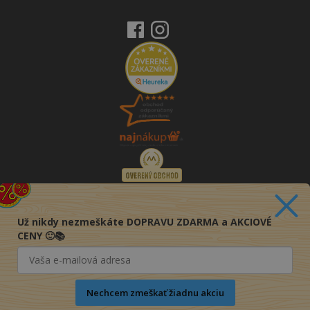
Už nikdy nezmeškáte DOPRAVU ZDARMA a AKCIOVÉ
CENY 🙂📚
Nechcem zmeškať žiadnu akciu