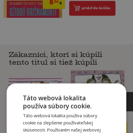
8
,54
€
pridať do košíka
Zákazníci, ktorí si kúpili
tento titul si tiež kúpili
Táto webová lokalita
používa súbory cookie.
Táto webová lokalita používa súbory
cookie na zlepšenie používateľskej
14
15
,90
,90
skúsenosti. Používaním našej webovej
€
€