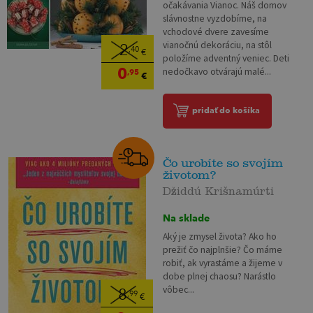
očakávania Vianoc. Náš domov
slávnostne vyzdobíme, na
vchodové dvere zavesíme
vianočnú dekoráciu, na stôl
2
,40
€
položíme adventný veniec. Deti
0
nedočkavo otvárajú malé...
,95
€
pridať do košíka
Čo urobíte so svojím
životom?
Džiddú Krišnamúrti
Na sklade
Aký je zmysel života? Ako ho
prežiť čo najplnšie? Čo máme
robiť, ak vyrastáme a žijeme v
dobe plnej chaosu? Narástlo
vôbec...
8
,99
€