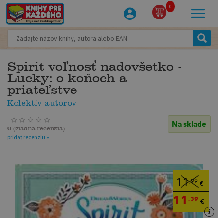
0
Spirit voľnosť nadovšetko -
Lucky: o koňoch a
priateľstve
Kolektív autorov
Na sklade
0
(
žiadna recenzia
)
pridať recenziu »
11
,99
€
11
,39
€