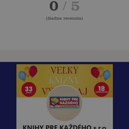
0
/ 5
(
žiadna recenzia
)