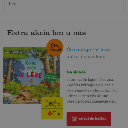
hry!
Extra akcia len u nás
Čo sa deje - V lese
autor neuvedený
Na sklade
Lesom sa šíri tajomná novina.
Zajačík Emil hopka po lese a
láka zvieratká na lesnú čistinku,
kde sa deje niečo úžasne.
Veselý príbeh zoznamuje deti...
6
,99
€
6
,71
€
pridať do košíka