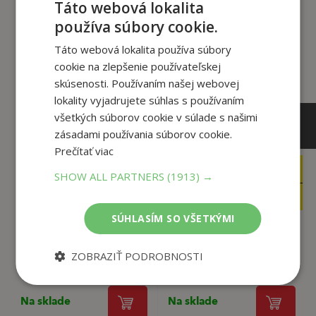
Táto webová lokalita
Zákazníci, ktorí si kúpili
používa súbory cookie.
tento titul si tiež kúpili
Táto webová lokalita používa súbory
cookie na zlepšenie používateľskej
skúsenosti. Používaním našej webovej
lokality vyjadrujete súhlas s používaním
všetkých súborov cookie v súlade s našimi
zásadami používania súborov cookie.
Prečítať viac
4
14
,50
,90
€
€
SHOW ALL PARTNERS
(1913) →
2
6
,95
,99
€
€
SÚHLASÍM SO VŠETKÝMI
Ľadové kráľovstvo -
Rok zábavného
ZOBRAZIŤ PODROBNOSTI
Bezva kniha o pol...
učenia
Kolektív autorov
Kolektív autorov
Na sklade
Na sklade