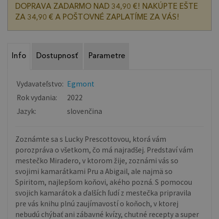
DOPRAVA ZADARMO NAD 34,90 €! NAKÚPTE EŠTE
ZA 34,90 € A POŠTOVNÉ ZAPLATÍME ZA VÁS!
Info
Dostupnosť
Parametre
Vydavateľstvo:
Egmont
Rok vydania:
2022
Jazyk:
slovenčina
Zoznámte sa s Lucky Prescottovou, ktorá vám
porozpráva o všetkom, čo má najradšej. Predstaví vám
mestečko Miradero, v ktorom žije, zoznámi vás so
svojimi kamarátkami Pru a Abigail, ale najmä so
Spiritom, najlepšom koňovi, akého pozná. S pomocou
svojich kamarátok a ďalších ľudí z mestečka pripravila
pre vás knihu plnú zaujímavostí o koňoch, v ktorej
nebudú chýbať ani zábavné kvízy, chutné recepty a super