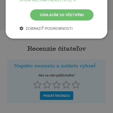
Nájdi moju rodinu
Max sa znova smeje
(SK)
Černohorská Helena
autor neuvedený
SÚHLASÍM SO VŠETKÝMI
Na sklade
Na sklade
ZOBRAZIŤ PODROBNOSTI
Recenzie čitateľov
Napíšte recenziu a môžete vyhrať
Ako sa vám páčila kniha?
PRIDAŤ RECENZIU