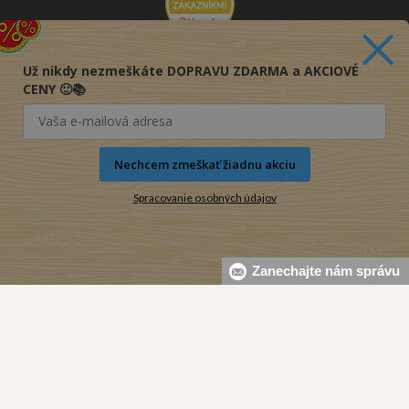
Už nikdy nezmeškáte DOPRAVU ZDARMA a AKCIOVÉ
CENY 🙂📚
Nechcem zmeškať žiadnu akciu
Spracovanie osobných údajov
Zanechajte nám správu
© 2016-2026 KNIHY PRE KAŽDÉHO s.r.o.