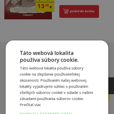
13
,95
€
pridať do košíka
Zákazníci, ktorí si kúpili
Táto webová lokalita
tento titul si tiež kúpili
používa súbory cookie.
Táto webová lokalita používa súbory
cookie na zlepšenie používateľskej
skúsenosti. Používaním našej webovej
5
3
lokality vyjadrujete súhlas s používaním
,99
,50
€
€
všetkých súborov cookie v súlade s našimi
2
2
,50
,50
€
€
zásadami používania súborov cookie.
Prečítať viac
SHOW ALL PARTNERS
(1913) →