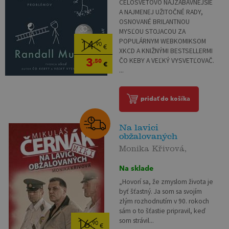
CELOSVETOVO NAJZÁBAVNEJŠIE
A NAJMENEJ UŽITOČNÉ RADY,
OSNOVANÉ BRILANTNOU
MYSĽOU STOJACOU ZA
POPULÁRNYM WEBKOMIKSOM
14
,90
€
XKCD A KNIŽNÝMI BESTSELLERMI
3
ČO KEBY A VEĽKÝ VYSVETĽOVAČ.
,50
€
...
pridať do košíka
Na lavici
obžalovaných
Monika Křivová,
Na sklade
„Hovorí sa, že zmyslom života je
byť šťastný. Ja som sa svojím
zlým rozhodnutím v 90. rokoch
sám o to šťastie pripravil, keď
som strávil...
16
,90
€