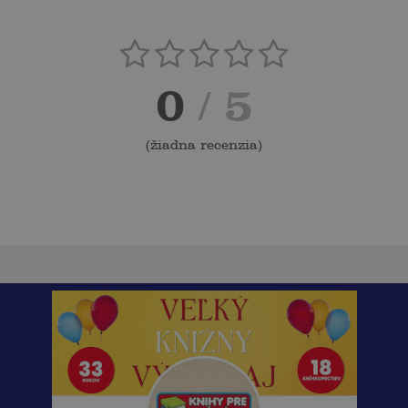
0
/ 5
(
žiadna recenzia
)