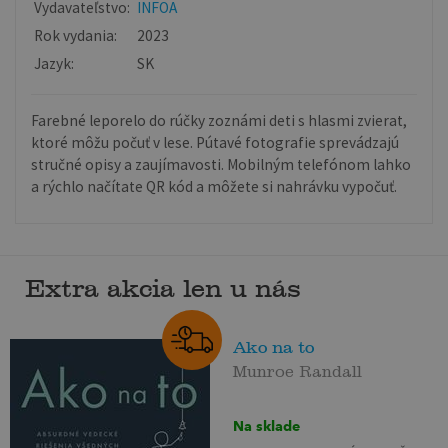
Vydavateľstvo:
INFOA
Rok vydania:
2023
Jazyk:
SK
Farebné leporelo do rúčky zoznámi deti s hlasmi zvierat,
ktoré môžu počuť v lese. Pútavé fotografie sprevádzajú
stručné opisy a zaujímavosti. Mobilným telefónom lahko
a rýchlo načítate QR kód a môžete si nahrávku vypočuť.
Extra akcia len u nás
Ako na to
Munroe Randall
Na sklade