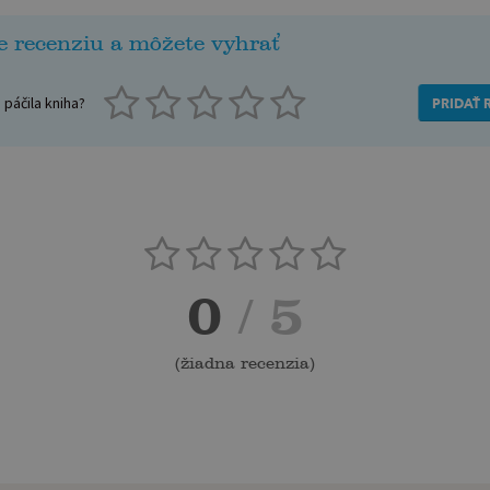
e recenziu a môžete vyhrať
páčila kniha?
PRIDAŤ 
0
/ 5
(
žiadna recenzia
)