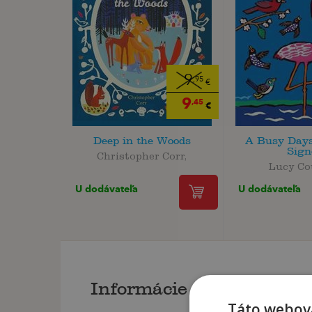
9
,95
€
9
,45
€
Deep in the Woods
A Busy Days
Sign
Christopher Corr,
Lucy Co
U dodávateľa
U dodávateľa
Informácie o knihe
Táto webová