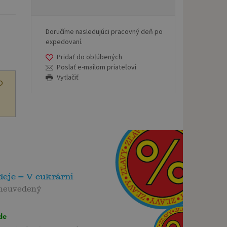
Doručíme nasledujúci pracovný deň po
expedovaní.
Pridať do obľúbených
Poslať e-mailom priateľovi
Vytlačiť
O
deje – V cukrárni
 neuvedený
de