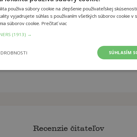
of Josef Albers
ita používa súbory cookie na zlepšenie používateľskej skúsenosti
ality vyjadrujete súhlas s používaním všetkých súborov cookie v s
et strán:
30
nia súborov cookie.
Prečítať viac
ba:
Board book
TNERS
(1913) →
ODROBNOSTI
SÚHLASÍM S
Recenzie čitateľov