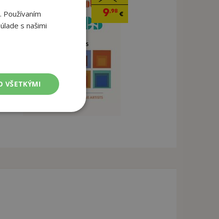
9
,98
. Používaním
€
úlade s našimi
O VŠETKÝMI