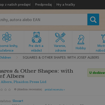
op z našich predajní
Predpredaj
Hry a hračky
orné knihy, 
Pre deti a 
Varenie, 
Motiv
  Hobby  
učebnice
mládež
zdravie
nábož
hildren
SQUARES & OTHER SHAPES: WITH JOSEF ALBERS
ares & Other Shapes: with
U dodáva
ef Albers
 Albers, Phaidon Press Ltd
0
(
žiadna recenzia
)
pridať recenziu »
teľstvo:
Slovart