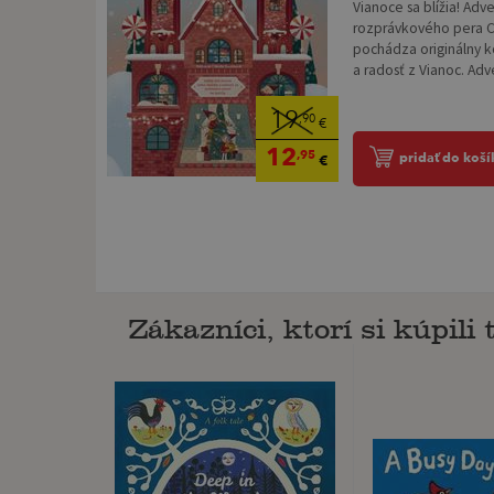
Vianoce sa blížia! Adv
rozprávkového pera C
pochádza originálny k
a radosť z Vianoc. Adv
19
,90
€
12
,95
pridať do koší
€
Zákazníci, ktorí si kúpili t