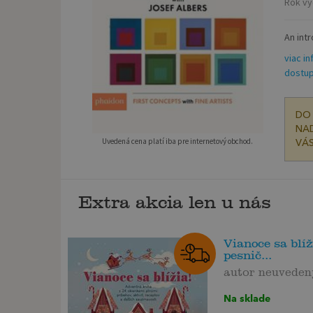
Rok vy
An int
viac in
dostup
DO 
NAD
Uvedená cena platí iba pre internetový obchod.
VÁS
Extra akcia len u nás
Vianoce sa blíži
pesnič...
autor neuveden
Na sklade