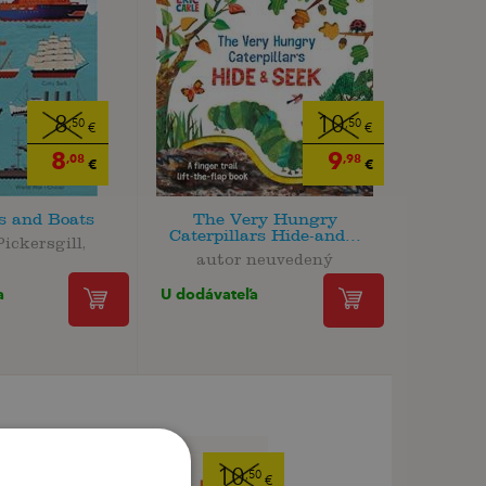
8
10
,50
,50
€
€
8
9
,08
,98
€
€
s and Boats
The Very Hungry
Caterpillars Hide-and...
Pickersgill,
autor neuvedený
a
U dodávateľa
10
,50
€