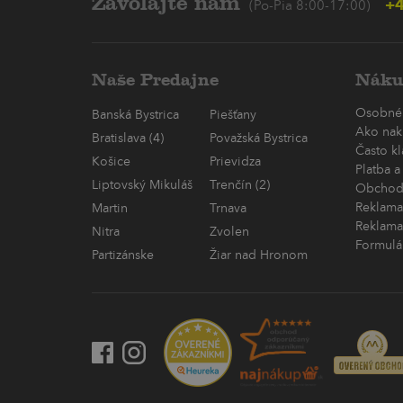
Zavolajte nám
+4
(Po-Pia 8:00-17:00)
Naše Predajne
Náku
Osobné
Banská Bystrica
Piešťany
Ako nak
Bratislava (4)
Považská Bystrica
Často k
Košice
Prievidza
Platba a
Liptovský Mikuláš
Trenčín (2)
Obchod
Reklama
Martin
Trnava
Reklama
Nitra
Zvolen
Formulá
Partizánske
Žiar nad Hronom