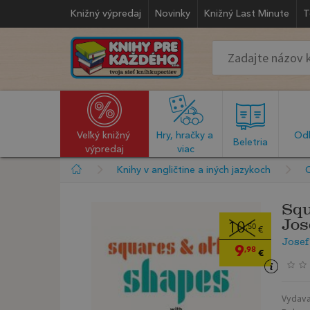
Knižný výpredaj
Novinky
Knižný Last Minute
T
Veľký knižný 
Hry, hračky a 
Odb
  Beletria  
výpredaj
viac
Knihy v angličtine a iných jazykoch
C
Squ
Jos
10
,50
€
Josef
9
,98
€
Vydava