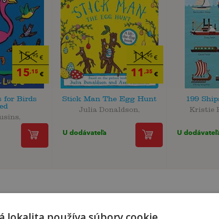
15
11
,95
,95
€
€
15
11
,15
,35
€
€
 for Birds
Stick Man The Egg Hunt
199 Ship
ed
Julia Donaldson,
Kristie 
usins,
U dodávateľa
U dodávateľ
 lokalita používa súbory cookie.