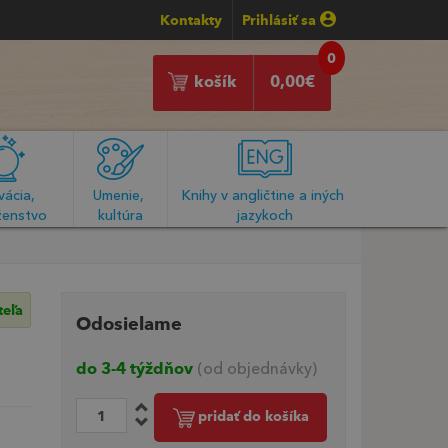
Kontakty
Prihlásiť sa
0
košík
0,00
€
ácia, 
Umenie, 
Knihy v angličtine a iných 
enstvo
kultúra
jazykoch
teľa
Odosielame
do 3-4 týždňov
(od objednávky)
pridať do košíka