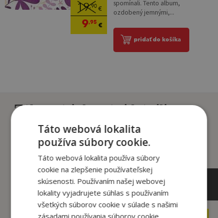
spomínali. Tento album,
19
,90
€
ozdobený jemnými,...
9
,95
€
pridať do košíka
Zákazníci, ktorí si kúpili
tento titul si tiež kúpili
Táto webová lokalita
používa súbory cookie.
Táto webová lokalita používa súbory
cookie na zlepšenie používateľskej
skúsenosti. Používaním našej webovej
lokality vyjadrujete súhlas s používaním
všetkých súborov cookie v súlade s našimi
zásadami používania súborov cookie.