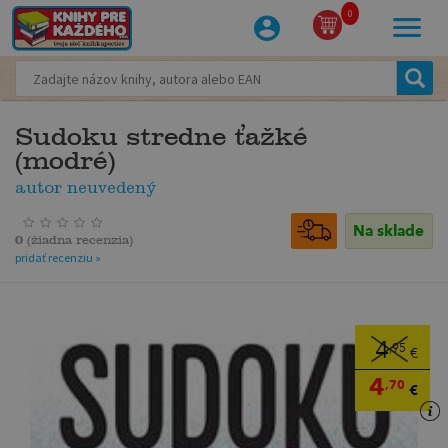
0
Sudoku stredne ťažké
(modré)
autor neuvedený
Na sklade
0
(
žiadna recenzia
)
pridať recenziu »
4
,95
€
4
,70
€