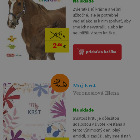
Na sklade
Zvieratká sú krásne a veľmi
užitočné, ale je potrebné
vedieť ako sa k nim správať, aby
sme ich nevystrašili alebo im
neublížili. V tejto knižke...
4
,99
€
2
,50
€
pridať do košíka
Môj krst
Veronesiová Elena
Na sklade
Sviatosť krstu je dôležitou
udalosťou v živote kresťana a
tento výnimočný deň, plný
emócií, si zaslúži, aby sme si naň