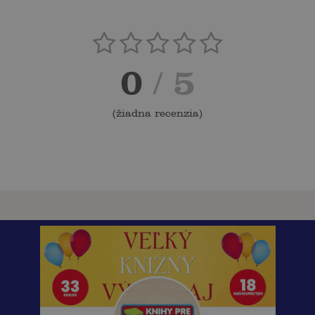
0
/ 5
(
žiadna recenzia
)