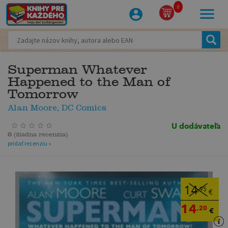
0
Superman Whatever
Happened to the Man of
Tomorrow
Alan Moore, DC Comics
U dodávateľa
0
(
žiadna recenzia
)
pridať recenziu »
14
,95
€
14
,20
€