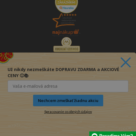
Už nikdy nezmeškáte DOPRAVU ZDARMA a AKCIOVÉ
CENY 🙂📚
Nechcem zmeškať žiadnu akciu
Spracovanie osobných údajov
© 2016-2026 KNIHY PRE KAŽDÉHO s.r.o.
Poradíme Vám?