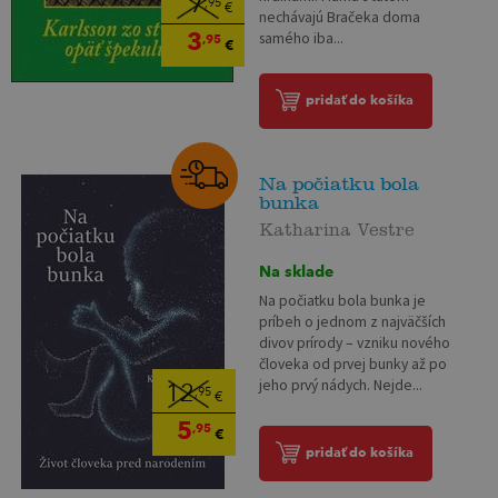
7
,95
€
nechávajú Bračeka doma
3
samého iba...
,95
€
pridať do košíka
Na počiatku bola
bunka
Katharina Vestre
Na sklade
Na počiatku bola bunka je
príbeh o jednom z najväčších
divov prírody – vzniku nového
človeka od prvej bunky až po
jeho prvý nádych. Nejde...
12
,95
€
5
,95
€
pridať do košíka