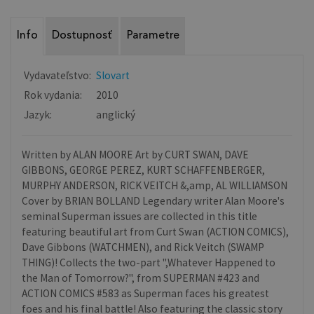
Info
Dostupnosť
Parametre
Vydavateľstvo:
Slovart
Rok vydania:
2010
Jazyk:
anglický
Written by ALAN MOORE Art by CURT SWAN, DAVE
GIBBONS, GEORGE PEREZ, KURT SCHAFFENBERGER,
MURPHY ANDERSON, RICK VEITCH &,amp, AL WILLIAMSON
Cover by BRIAN BOLLAND Legendary writer Alan Moore's
seminal Superman issues are collected in this title
featuring beautiful art from Curt Swan (ACTION COMICS),
Dave Gibbons (WATCHMEN), and Rick Veitch (SWAMP
THING)! Collects the two-part ",Whatever Happened to
the Man of Tomorrow?", from SUPERMAN #423 and
ACTION COMICS #583 as Superman faces his greatest
foes and his final battle! Also featuring the classic story