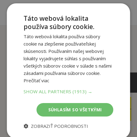
Táto webová lokalita
používa súbory cookie.
Zákazníci, ktorí si kúpili
Táto webová lokalita používa súbory
tento titul si tiež kúpili
cookie na zlepšenie používateľskej
skúsenosti. Používaním našej webovej
lokality vyjadrujete súhlas s používaním
všetkých súborov cookie v súlade s našimi
zásadami používania súborov cookie.
Prečítať viac
SHOW ALL PARTNERS
(1913) →
51
35
,95
,50
€
€
SÚHLASÍM SO VŠETKÝMI
49
33
,35
,73
€
€
ZOBRAZIŤ PODROBNOSTI