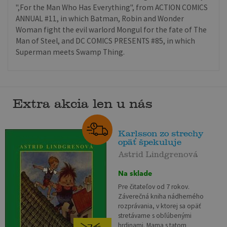
",For the Man Who Has Everything", from ACTION COMICS
ANNUAL #11, in which Batman, Robin and Wonder
Woman fight the evil warlord Mongul for the fate of The
Man of Steel, and DC COMICS PRESENTS #85, in which
Superman meets Swamp Thing.
Extra akcia len u nás
Karlsson zo strechy
opäť špekuluje
Astrid Lindgrenová
Na sklade
Pre čitateľov od 7 rokov.
Záverečná kniha nádherného
rozprávania, v ktorej sa opäť
stretávame s obľúbenými
hrdinami. Mama s tatom