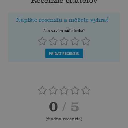
Recenzie čitateľov
Napíšte recenziu a môžete vyhrať
Ako sa vám páčila kniha?
PRIDAŤ RECENZIU
0
/ 5
(
žiadna recenzia
)