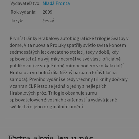
Vydavateľstvo:
Mladá Fronta
Rok vydania:
2009
Jazyk:
český
První stránky Hrabalovy autobiografické trilogie Svatby v
domě, Vita nuova a Proluky spatřily světlo světa koncem
sedmdesátých let dvacátého století, tedy v době, kdy
spisovatel až na výjimky nesměl ve své vlasti oficiálně
publikovat (ve stejné době mimochodem vznikala další
Hrabalova vrcholná díla Něžný barbar a Příliš hlučná
samota). Prvního vydání se tedy všechny tři knihy dočkaly
v zahraničí. Přesto se jedná o jedny z nejlepších
Hrabalových próz. Trilogie obsahuje sumu
spisovatelových životních zkušeností a vydává jasné
svědectví o jeho originálním umění.
Extra akcia len u nás