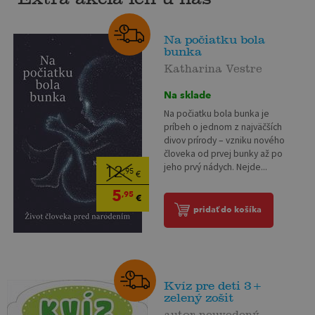
Na počiatku bola
bunka
Katharina Vestre
Na sklade
Na počiatku bola bunka je
príbeh o jednom z najväčších
divov prírody – vzniku nového
človeka od prvej bunky až po
jeho prvý nádych. Nejde...
12
,95
€
5
,95
€
pridať do košíka
Kvíz pre deti 3+
zelený zošit
autor neuvedený