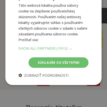
Táto webová lokalita používa súbory
cookie na zlepšenie používateľskej
skúsenosti. Používaním našej webovej
lokality vyjadrujete súhlas s používaním
všetkých súborov cookie v súlade s našimi
zásadami používania súborov cookie.
16
21
,90
,90
€
€
Prečítať viac
5
17
,95
,30
€
€
SHOW ALL PARTNERS
(1913) →
Časozber
Zápisník pravdy
SÚHLASÍM SO VŠETKÝMI
F. Langstein
Pooleyová Clare
ZOBRAZIŤ PODROBNOSTI
Predpredaj
Na sklade