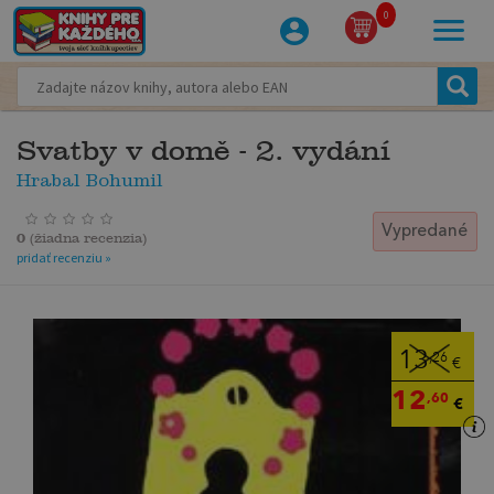
0
Svatby v domě - 2. vydání
Hrabal Bohumil
Vypredané
0
(
žiadna recenzia
)
pridať recenziu »
13
,26
€
12
,60
€