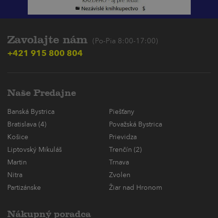
Zavolajte nám
(Po-Pia 8:00-17:00)
+421 915 800 804
Naše Predajne
Banská Bystrica
Piešťany
Bratislava (4)
Považská Bystrica
Košice
Prievidza
Liptovský Mikuláš
Trenčín (2)
Martin
Trnava
Nitra
Zvolen
Partizánske
Žiar nad Hronom
Nákupný poradca