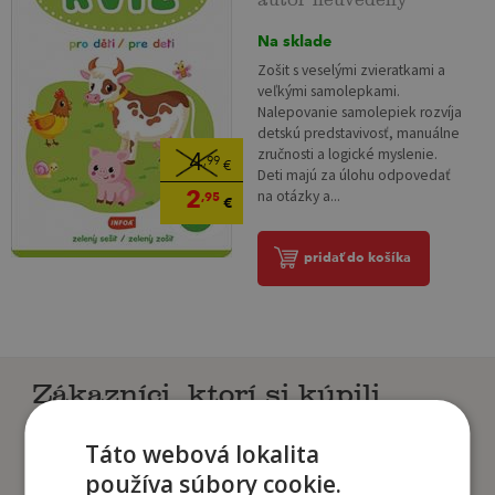
Na sklade
Zošit s veselými zvieratkami a
veľkými samolepkami.
Nalepovanie samolepiek rozvíja
detskú predstavivosť, manuálne
zručnosti a logické myslenie.
4
,99
€
Deti majú za úlohu odpovedať
2
na otázky a...
,95
€
pridať do košíka
Zákazníci, ktorí si kúpili
tento titul si tiež kúpili
Táto webová lokalita
používa súbory cookie.