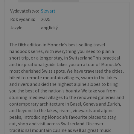
Vydavateľstvo:
Slovart
Rok vydania:
2025
Jazyk:
anglický
The fifth edition in Monocle's best-selling travel
handbook series, with everything you need to plan a
short trip, or a longer stay, in Switzerland.This practical
and inspirational guide takes you on a tour of Monocle's
most cherished Swiss spots. We have traversed the cities,
hiked to remote mountain villages, swum in the lakes
and rivers and skied the highest alpine slopes to bring
you the best of the nation's bounty. We take you from
stunning medieval villages to the renowned galleries and
contemporary architecture in Basel, Geneva and Zurich,
and beyond to the lakes, rivers, vineyards and alpine
peaks, introducing Monocle's favourite places to stay,
eat, shop and visit across Switzerland. Discover
traditional mountain cuisine as well as great music