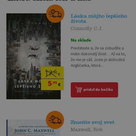
Láska môjho lepšieho
života
Connolly C.J.
Na sklade
Predstavte si, že sa zobudíte a
máte dokonalý život… Až na to,
že nie je váš. Josie je slobodná
Angličanka, ktorá...
17
,90
€
5
,95
€
pridať do košíka
Zmeňte svoj svet
Maxwell, Rob