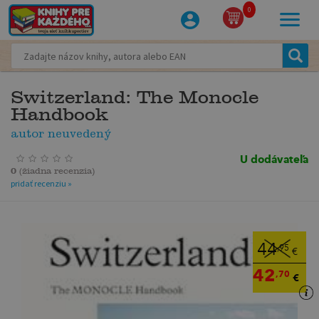
0
Switzerland: The Monocle
Handbook
autor neuvedený
U dodávateľa
0
(
žiadna recenzia
)
pridať recenziu »
44
,95
€
42
,70
€