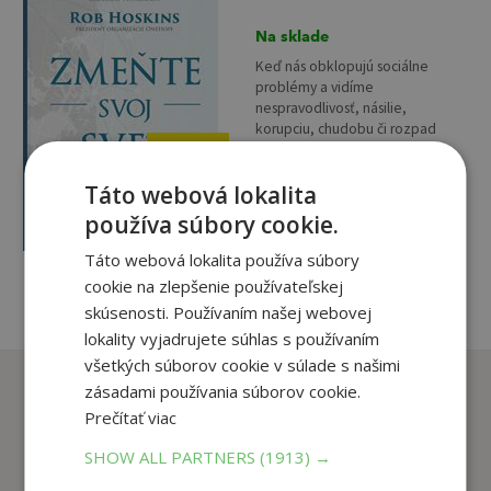
Na sklade
Keď nás obklopujú sociálne
problémy a vidíme
nespravodlivosť, násilie,
korupciu, chudobu či rozpad
vzťahov, často nedokážeme
13
,90
€
nájsť v sebe odvahu na to, aby
3
Táto webová lokalita
sme zakročili....
,95
€
používa súbory cookie.
pridať do košíka
Táto webová lokalita používa súbory
cookie na zlepšenie používateľskej
skúsenosti. Používaním našej webovej
lokality vyjadrujete súhlas s používaním
všetkých súborov cookie v súlade s našimi
Zákazníci, ktorí si kúpili
zásadami používania súborov cookie.
tento titul si tiež kúpili
Prečítať viac
SHOW ALL PARTNERS
(1913) →