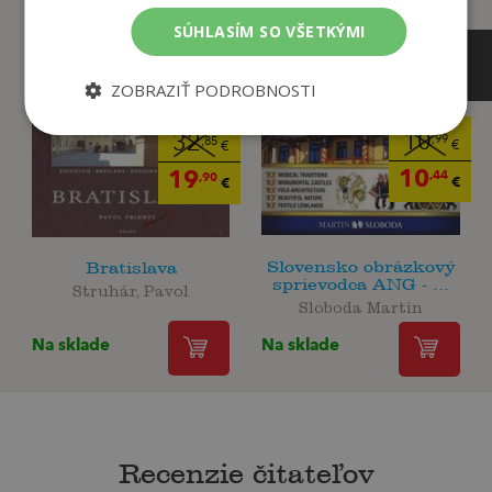
SÚHLASÍM SO VŠETKÝMI
ZOBRAZIŤ PODROBNOSTI
10
32
,99
,85
€
€
10
19
,44
,90
€
€
Slovensko obrázkový
Bratislava
sprievodca ANG - ...
Struhár, Pavol
Sloboda Martin
Na sklade
Na sklade
Recenzie čitateľov