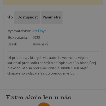
Info
Dostupnosť
Parametre
Vydavateľstvo:
Art Floyd
Rok vydania:
2022
Jazyk:
slovenský
16 príbehov, v ktorých vás autorka vezme na vtipno-
satirickú prehliadku bežných dní spisovateľky hľadajúcej
niekoho, kto sa podujme vydať jej knihu či len nájsť
chápavého vydavateľa s otvorenou mysľou.
Extra akcia len u nás