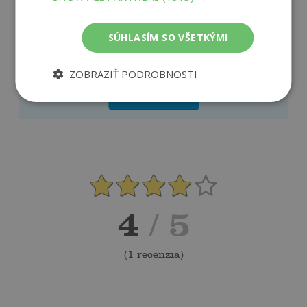
Napíšte recenziu a môžete vyhrať
SÚHLASÍM SO VŠETKÝMI
Ako sa vám páčila kniha?
ZOBRAZIŤ PODROBNOSTI
PRIDAŤ RECENZIU
4
/ 5
(
1 recenzia
)