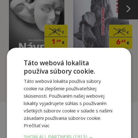
9
7
,90
,00
€
€
1
6
,99
,65
€
€
Táto webová lokalita
Návrat
Kvietok
používa súbory cookie.
Bartková Alica
Bartková Alica
Táto webová lokalita používa súbory
cookie na zlepšenie používateľskej
Na sklade
Na sklade
skúsenosti. Používaním našej webovej
lokality vyjadrujete súhlas s používaním
všetkých súborov cookie v súlade s našimi
zásadami používania súborov cookie.
Recenzie čitateľov
Prečítať viac
SHOW ALL PARTNERS
(1913) →