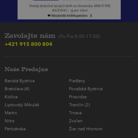
Zavolajte nám
(Po-Pia 8:00-17:00)
+421 915 800 804
Naše Predajne
Banská Bystrica
Piešťany
Bratislava (4)
Považská Bystrica
Košice
Prievidza
Liptovský Mikuláš
Trenčín (2)
Martin
Trnava
Nitra
Zvolen
Partizánske
Žiar nad Hronom