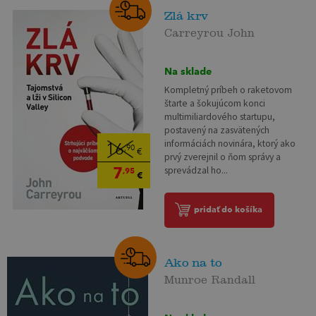
Zlá krv
Carreyrou John
Na sklade
Kompletný príbeh o raketovom
štarte a šokujúcom konci
multimiliardového startupu,
postavený na zasvätených
informáciách novinára, ktorý ako
16
,90
€
prvý zverejnil o ňom správy a
7
sprevádzal ho...
,95
€
pridať do košíka
Ako na to
Munroe Randall