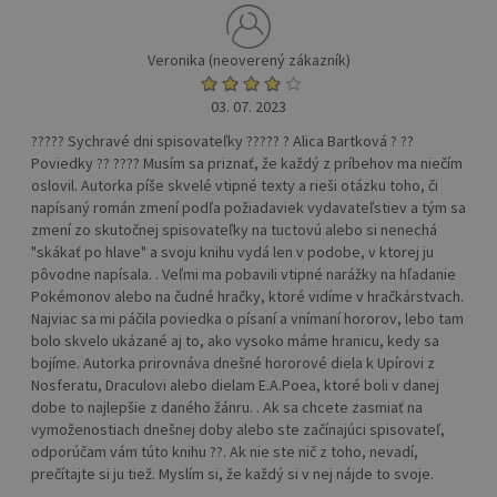
Veronika (neoverený zákazník)
03. 07. 2023
????? Sychravé dni spisovateľky ????? ? Alica Bartková ? ??
Poviedky ?? ???? Musím sa priznať, že každý z príbehov ma niečím
oslovil. Autorka píše skvelé vtipné texty a rieši otázku toho, či
napísaný román zmení podľa požiadaviek vydavateľstiev a tým sa
zmení zo skutočnej spisovateľky na tuctovú alebo si nenechá
"skákať po hlave" a svoju knihu vydá len v podobe, v ktorej ju
pôvodne napísala. . Veľmi ma pobavili vtipné narážky na hľadanie
Pokémonov alebo na čudné hračky, ktoré vidíme v hračkárstvach.
Najviac sa mi páčila poviedka o písaní a vnímaní hororov, lebo tam
bolo skvelo ukázané aj to, ako vysoko máme hranicu, kedy sa
bojíme. Autorka prirovnáva dnešné hororové diela k Upírovi z
Nosferatu, Draculovi alebo dielam E.A.Poea, ktoré boli v danej
dobe to najlepšie z daného žánru. . Ak sa chcete zasmiať na
vymoženostiach dnešnej doby alebo ste začínajúci spisovateľ,
odporúčam vám túto knihu ??. Ak nie ste nič z toho, nevadí,
prečítajte si ju tiež. Myslím si, že každý si v nej nájde to svoje.