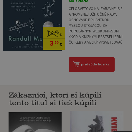
Na sklade
CELOSVETOVO NAJZÁBAVNEJŠIE
A NAJMENEJ UŽITOČNÉ RADY,
OSNOVANÉ BRILANTNOU
MYSĽOU STOJACOU ZA
POPULÁRNYM WEBKOMIKSOM
14
,90
€
XKCD A KNIŽNÝMI BESTSELLERMI
3
ČO KEBY A VEĽKÝ VYSVETĽOVAČ.
,50
€
...
pridať do košíka
Zákazníci, ktorí si kúpili
tento titul si tiež kúpili