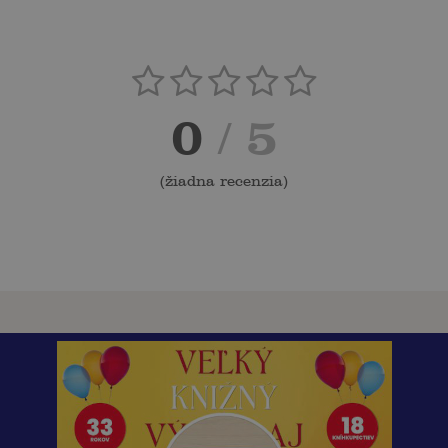
0
/ 5
(
žiadna recenzia
)