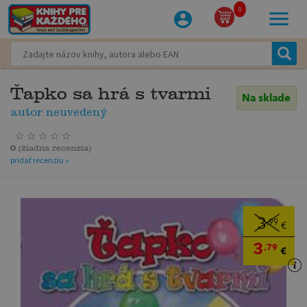
0
Ťapko sa hrá s tvarmi
Na sklade
autor neuvedený
0
(
žiadna recenzia
)
pridať recenziu »
3
,99
€
3
,79
€