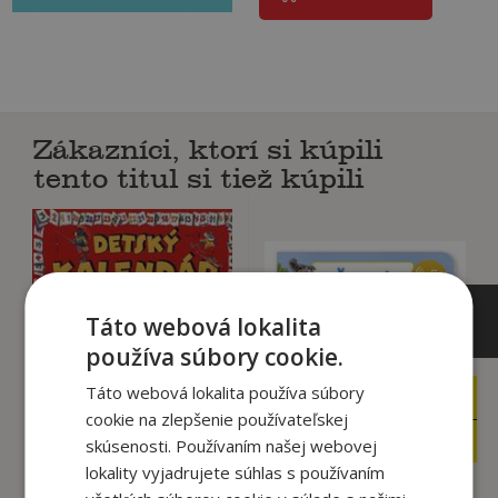
Zákazníci, ktorí si kúpili
tento titul si tiež kúpili
Táto webová lokalita
používa súbory cookie.
Táto webová lokalita používa súbory
15
6
,97
,99
€
€
cookie na zlepšenie používateľskej
9
3
,95
,95
€
€
skúsenosti. Používaním našej webovej
lokality vyjadrujete súhlas s používaním