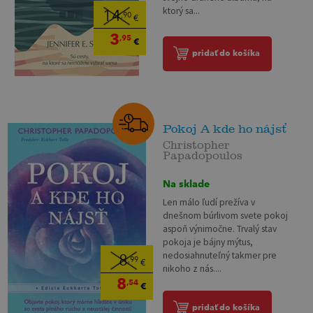
ktorý sa...
14
,90
€
3
,95
€
pridať do košíka
Pokoj A kde ho nájsť
Christopher
Papadopoulos
Na sklade
Len málo ľudí prežíva v
dnešnom búrlivom svete pokoj
aspoň výnimočne. Trvalý stav
pokoja je bájny mýtus,
nedosiahnuteľný takmer pre
8
,99
€
nikoho z nás....
8
,54
€
pridať do košíka