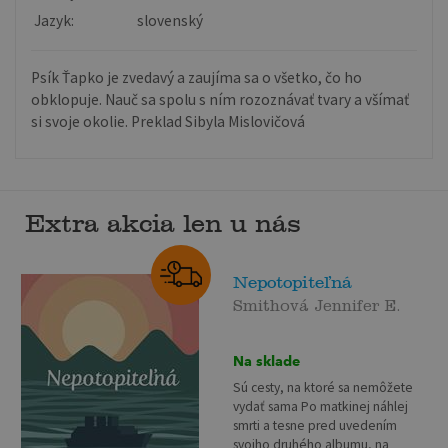
Jazyk:
slovenský
Psík Ťapko je zvedavý a zaujíma sa o všetko, čo ho
obklopuje. Nauč sa spolu s ním rozoznávať tvary a všímať
si svoje okolie. Preklad Sibyla Mislovičová
Extra akcia len u nás
Nepotopiteľná
Smithová Jennifer E.
Na sklade
Sú cesty, na ktoré sa nemôžete
vydať sama Po matkinej náhlej
smrti a tesne pred uvedením
svojho druhého albumu, na