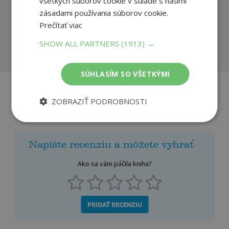
všetkých súborov cookie v súlade s našimi
zásadami používania súborov cookie.
Detský kalendár 12
Živý les
mesiacov s 365 oki...
Prečítať viac
autor neuvedený
Tony Wolf
SHOW ALL PARTNERS
(1913) →
Na sklade
Na sklade
SÚHLASÍM SO VŠETKÝMI
ZOBRAZIŤ PODROBNOSTI
Recenzie čitateľov
Napíšte recenziu a môžete vyhrať
Ako sa vám páčila kniha?
PRIDAŤ RECENZIU