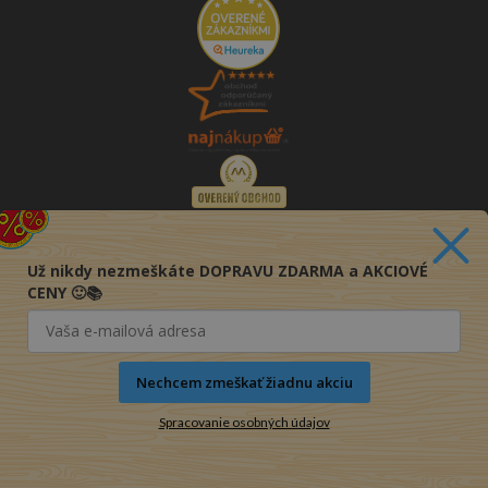
Už nikdy nezmeškáte DOPRAVU ZDARMA a AKCIOVÉ
CENY 🙂📚
Nechcem zmeškať žiadnu akciu
Spracovanie osobných údajov
© 2016-2026 KNIHY PRE KAŽDÉHO s.r.o.