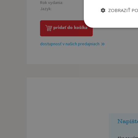
Rok vydania:
2026
Jazyk:
slovenský
ZOBRAZIŤ P
pridať do košíka
dostupnosť v našich predajniach
Napíšt
Ako sa vám 