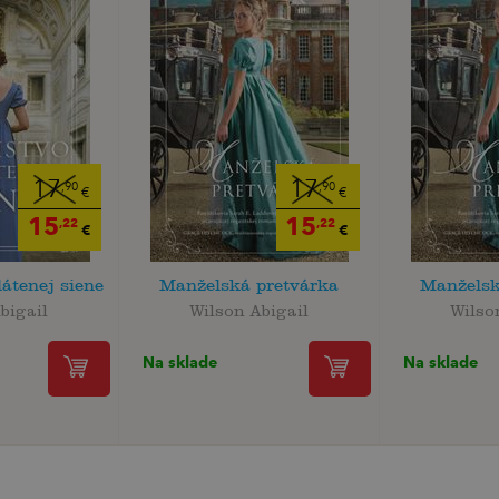
17
17
,90
,90
€
€
15
15
,22
,22
€
€
átenej siene
Manželská pretvárka
Manželsk
bigail
Wilson Abigail
Wilso
Na sklade
Na sklade