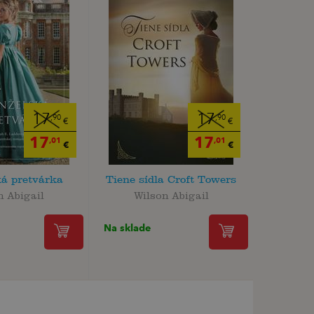
17
17
,90
,90
€
€
17
17
,01
,01
€
€
á pretvárka
Tiene sídla Croft Towers
n Abigail
Wilson Abigail
Na sklade