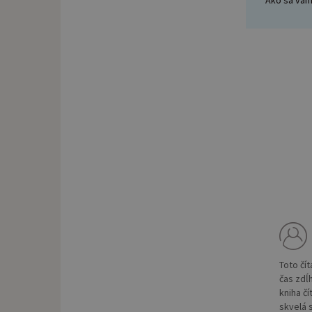
Toto čí
čas zdĺ
kniha čí
skvelá 