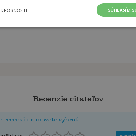
ODROBNOSTI
SÚHLASÍM S
Recenzie čitateľov
e recenziu a môžete vyhrať
páčila kniha?