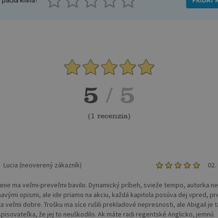
PRIDAŤ 
5
/ 5
(
1 recenzia
)
Lucia (neoverený zákazník)
02.
tanie ma veľmi-preveľmi bavilo. Dynamický príbeh, svieže tempo, autorka n
havými opismi, ale ide priamo na akciu, každá kapitola posúva dej vpred, pr
ta veľmi dobre. Trošku ma síce rušili prekladové nepresnosti, ale Abigail je 
spisovateľka, že jej to neuškodilo. Ak máte radi regentské Anglicko, jemnú