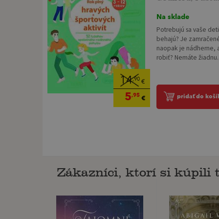
Na sklade
Potrebujú sa vaše deti
behajú? Je zamračené
naopak je nádherne, 
robiť? Nemáte žiadnu..
14
,90
€
5
,95
pridať do koší
€
Zákazníci, ktorí si kúpili t