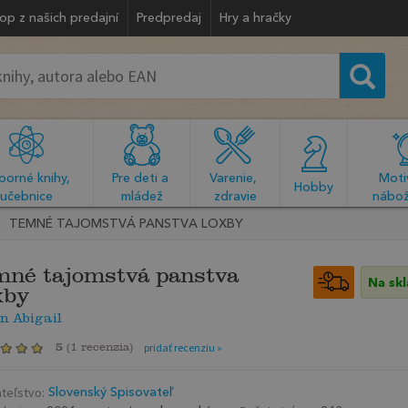
op z našich predajní
Predpredaj
Hry a hračky
orné knihy, 
Pre deti a 
Varenie, 
Motiv
  Hobby  
učebnice
mládež
zdravie
nábož
TEMNÉ TAJOMSTVÁ PANSTVA LOXBY
né tajomstvá panstva
Na sk
xby
n Abigail
5
(
1 recenzia
)
pridať recenziu »
teľstvo:
Slovenský Spisovateľ