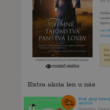
Rok vy
Obľúbe
románo
tajoms
viac in
dostup
DO 
NAD
Uvedená cena platí iba pre internetový obchod.
VÁS
POZRIEŤ UKÁŽKU
Extra akcia len u nás
Rok plný hravý
aktivít
Gouiriou, Pasca