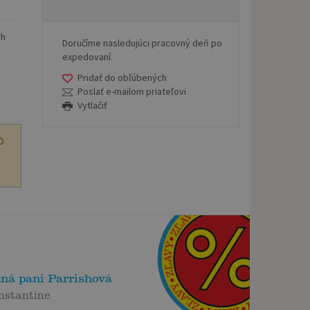
ch
Doručíme nasledujúci pracovný deň po
expedovaní.
Pridať do obľúbených
Poslať e-mailom priateľovi
Vytlačiť
O
dná pani Parrishová
nstantine