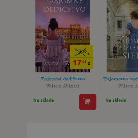
17
,90
€
17
,01
€
Tajomné dedičstvo
Tajomstvo pozl
Wilson Abigail
Wilson A
Na sklade
Na sklade