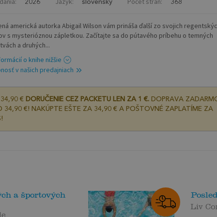
dania:
Jazyk:
Počet strán:
2026
slovenský
368
ná americká autorka Abigail Wilson vám prináša ďalší zo svojich regentský
v s mysterióznou zápletkou. Začítajte sa do pútavého príbehu o temných
tvách a druhých...
formácií o knihe nižšie
nosť v našich predajniach
34,90 €
DORUČENIE CEZ PACKETU LEN ZA 1 €.
DOPRAVA ZADARM
 34,90 €! NAKÚPTE EŠTE ZA 34,90 € A POŠTOVNÉ ZAPLATÍME ZA
!
ch a športových
Posle
Liv Co
le