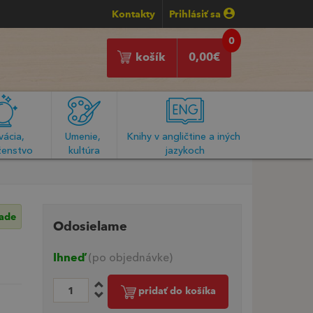
Kontakty
Prihlásiť sa
0
košík
0,00
€
ácia, 
Umenie, 
Knihy v angličtine a iných 
enstvo
kultúra
jazykoch
lade
Odosielame
Ihneď
(po objednávke)
pridať do košíka