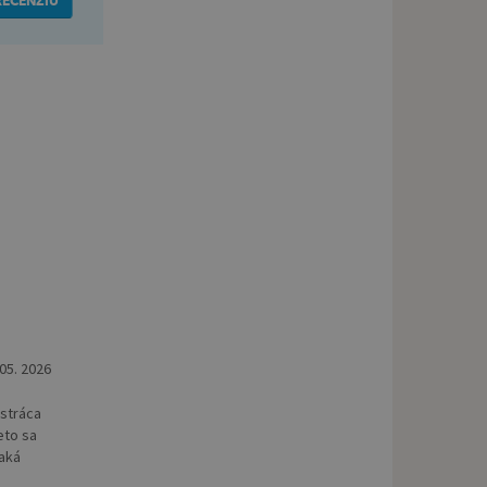
RECENZIU
 05. 2026
estráca
eto sa
taká