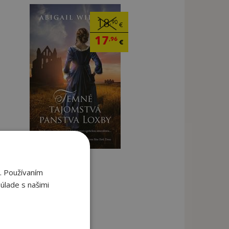
18
,90
€
17
,96
€
. Používaním
úlade s našimi