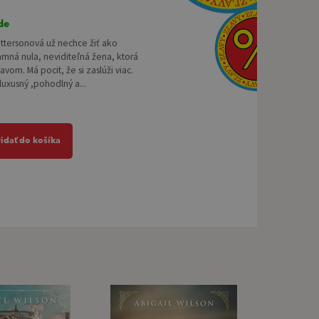
de
ttersonová už nechce žiť ako
mná nula, neviditeľná žena, ktorá
avom. Má pocit, že si zaslúži viac.
 luxusný ,pohodlný a...
ridať do košíka