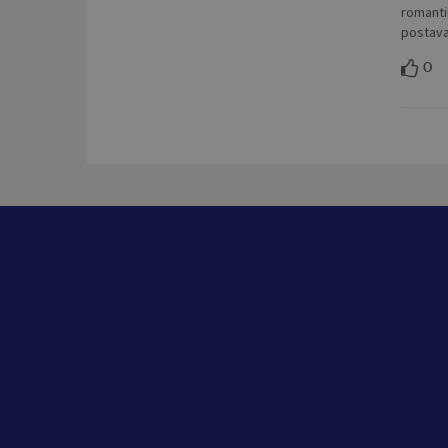
romanti
postava
0