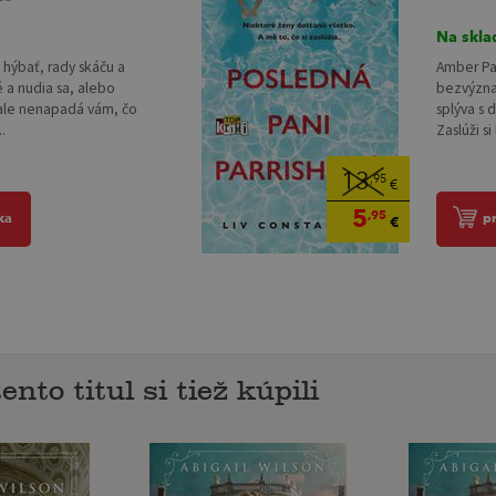
Na skla
Amber Pa
 hýbať, rady skáču a
bezvýzna
 a nudia sa, alebo
splýva s d
ale nenapadá vám, čo
Zaslúži si
.
13
,95
€
5
,95
p
ka
€
ento titul si tiež kúpili