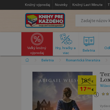
Knižný výpredaj
Novinky
Knižný Last Minute
T
Veľký knižný 
Hry, hračky a 
Odb
  Beletria  
výpredaj
viac
Beletria
Romantická literatúra
Tem
Lo
18
,90
€
Wilso
17
,96
€
Vydava