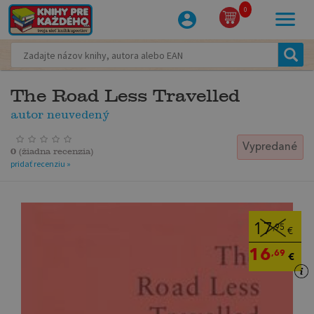
0
The Road Less Travelled
autor neuvedený
Vypredané
0
(
žiadna recenzia
)
pridať recenziu »
17
,95
€
16
,69
€