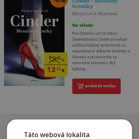
Cinder - Mesačné
kroniky
Meyerová Marissa
Na sklade
Pre čitateľov od 15 rokov.
Šestnásťročnú Cinder považuje
väčšina ľudskej spoločnosti za
nepodarené skĺbenie techniky a
človeka a jej macocha za
12
,90
€
neúnosné bremeno. Byť
12
kyborg...
,13
€
pridať do košíka
Zákazníci, ktorí si kúpili
tento titul si tiež kúpili
Táto webová lokalita