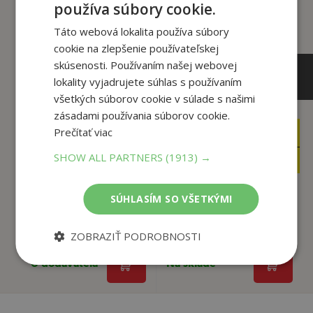
používa súbory cookie.
Táto webová lokalita používa súbory
cookie na zlepšenie používateľskej
skúsenosti. Používaním našej webovej
lokality vyjadrujete súhlas s používaním
všetkých súborov cookie v súlade s našimi
zásadami používania súborov cookie.
Prečítať viac
4
13
,90
,50
€
€
4
12
SHOW ALL PARTNERS
(1913) →
,66
,83
€
€
SÚHLASÍM SO VŠETKÝMI
Meditations
Bad English
Marcus Aurelius,
Ammon (Ammon
ZOBRAZIŤ PODROBNOSTI
U dodávateľa
Na sklade