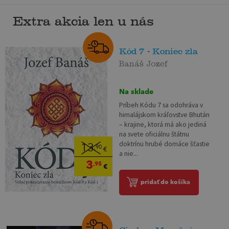
Extra akcia len u nás
Kód 7 - Koniec zla
Banáš Jozef
Na sklade
Príbeh Kódu 7 sa odohráva v
himalájskom kráľovstve Bhután
– krajine, ktorá má ako jediná
na svete oficiálnu štátnu
doktrínu hrubé domáce šťastie
13
,90
€
a nie...
3
,95
€
pridať do košíka