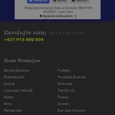
Zavolajte nám
(Po-Pia 8:00-17:00)
+421 915 800 804
Naše Predajne
Banská Bystrica
Piešťany
Bratislava (4)
Považská Bystrica
Košice
Prievidza
Liptovský Mikuláš
Trenčín (2)
Martin
Trnava
Nitra
Zvolen
Partizánske
Žiar nad Hronom