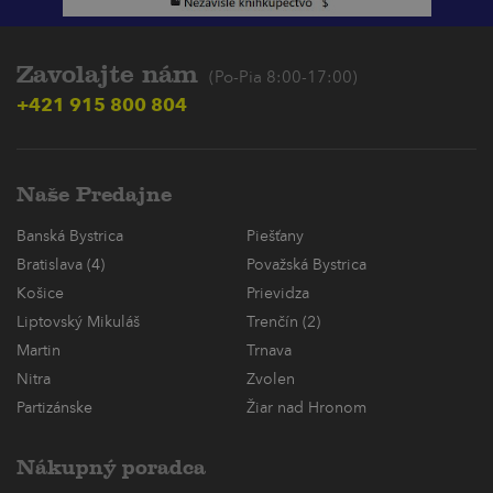
Zavolajte nám
(Po-Pia 8:00-17:00)
+421 915 800 804
Naše Predajne
Banská Bystrica
Piešťany
Bratislava (4)
Považská Bystrica
Košice
Prievidza
Liptovský Mikuláš
Trenčín (2)
Martin
Trnava
Nitra
Zvolen
Partizánske
Žiar nad Hronom
Nákupný poradca