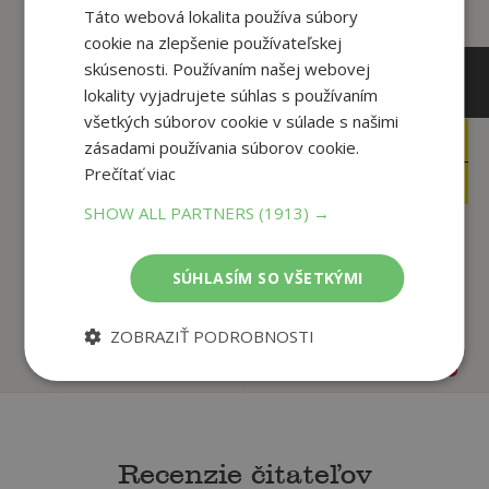
Táto webová lokalita používa súbory
cookie na zlepšenie používateľskej
skúsenosti. Používaním našej webovej
lokality vyjadrujete súhlas s používaním
všetkých súborov cookie v súlade s našimi
29
14
zásadami používania súborov cookie.
,90
,90
€
€
Prečítať viac
25
6
,42
,99
€
€
SHOW ALL PARTNERS
(1913) →
Rok zábavného
Guinness World
SÚHLASÍM SO VŠETKÝMI
učenia
Records 2026
Kolektív autorov
Kolektív autorov
ZOBRAZIŤ PODROBNOSTI
Na sklade
Na sklade
Recenzie čitateľov