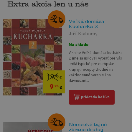
Extra akcia len u nás
Veľká domáca
kuchárka 2
Jiří Eichner,
Na sklade
V knihe Veľká domáca kuchárka
2 sme sa usilovali vybrať pre vás
jedlá typické pre európske
krajiny, recepty vhodné na
každodenné varenie i na
19
,95
€
slávnostné...
9
,95
€
pridať do košíka
Nemecké tajné
zbrane druhej