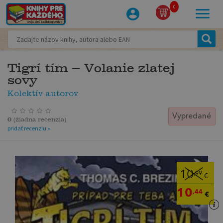
0
Tigrí tím – Volanie zlatej
sovy
Kolektív autorov
Vypredané
0
(
žiadna recenzia
)
pridať recenziu »
10
,99
€
10
,44
€