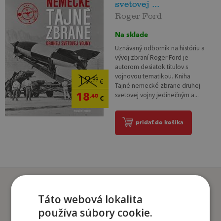
svetovej ...
Roger Ford
Na sklade
Uznávaný odborník na históriu a
vývoj zbraní Roger Ford je
autorom desiatok titulov s
vojnovou tematikou. Kniha
19
,99
€
Tajné nemecké zbrane druhej
18
svetovej vojny jedinečným a...
,40
€
pridať do košíka
Zákazníci, ktorí si kúpili
tento titul si tiež kúpili
Táto webová lokalita
používa súbory cookie.