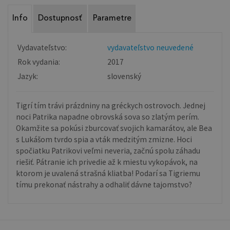
Info
Dostupnosť
Parametre
Vydavateľstvo:
vydavateľstvo neuvedené
Rok vydania:
2017
Jazyk:
slovenský
Tigrí tím trávi prázdniny na gréckych ostrovoch. Jednej
noci Patrika napadne obrovská sova so zlatým perím.
Okamžite sa pokúsi zburcovať svojich kamarátov, ale Bea
s Lukášom tvrdo spia a vták medzitým zmizne. Hoci
spočiatku Patrikovi veľmi neveria, začnú spolu záhadu
riešiť. Pátranie ich privedie až k miestu vykopávok, na
ktorom je uvalená strašná kliatba! Podarí sa Tigriemu
tímu prekonať nástrahy a odhaliť dávne tajomstvo?