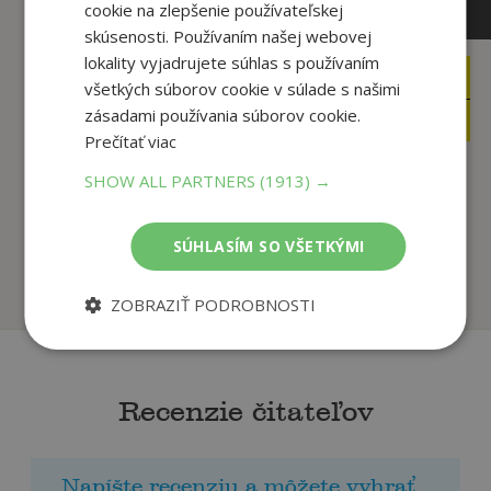
cookie na zlepšenie používateľskej
skúsenosti. Používaním našej webovej
lokality vyjadrujete súhlas s používaním
27
13
,50
,95
€
€
všetkých súborov cookie v súlade s našimi
26
13
zásadami používania súborov cookie.
,13
,25
€
€
Prečítať viac
SHOW ALL PARTNERS
(1913) →
Decoding Chomsky:
City of Lies
Science and Revolut...
Ramita Navai,
SÚHLASÍM SO VŠETKÝMI
Chris Knight,
Na sklade
U dodávateľa
ZOBRAZIŤ PODROBNOSTI
Recenzie čitateľov
Napíšte recenziu a môžete vyhrať