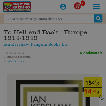
0
To Hell and Back : Europe,
1914-1949
Ian Kershaw, Penguin Books Ltd
U dodávateľa
0
(
žiadna recenzia
)
pridať recenziu »
15
,50
€
14
,73
€