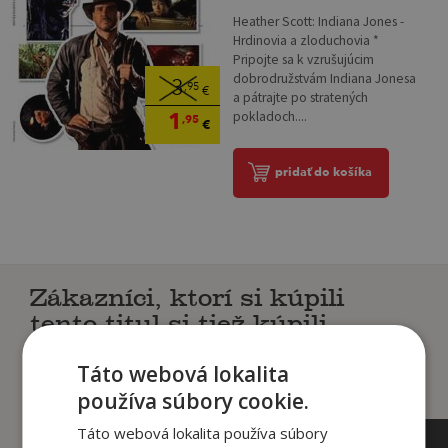
Heather Scott: Indiana Jones -
Hrdinovia a zloduchovia *
Pripojte sa k vzrušujúcim
dobrodružstvám Indiana Jonesa
3
,95
€
a pátrajte po stratených
1
pokladoch....
,95
€
pridať do košíka
Zákazníci, ktorí si kúpili
tento titul si tiež kúpili
Táto webová lokalita
používa súbory cookie.
Táto webová lokalita používa súbory