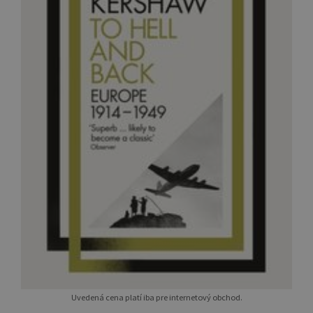
Uvedená cena platí iba pre internetový obchod.