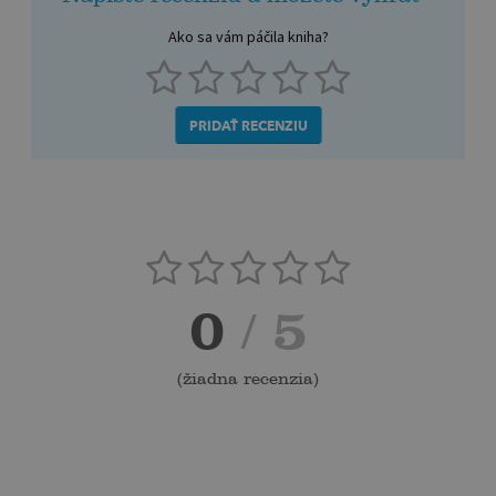
Ako sa vám páčila kniha?
PRIDAŤ RECENZIU
0
/ 5
(
žiadna recenzia
)