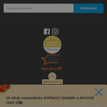
Odoberať
Už nikdy nezmeškáte DOPRAVU ZDARMA a AKCIOVÉ
CENY 🙂📚