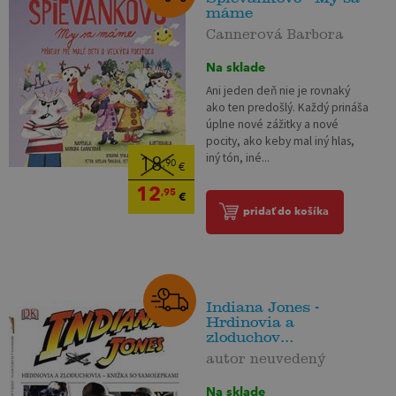
máme
Cannerová Barbora
Na sklade
Ani jeden deň nie je rovnaký
ako ten predošlý. Každý prináša
úplne nové zážitky a nové
pocity, ako keby mal iný hlas,
iný tón, iné...
18
,90
€
12
,95
€
pridať do košíka
Indiana Jones -
Hrdinovia a
zloduchov...
autor neuvedený
Na sklade