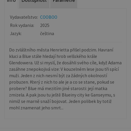
Info
Dostupnosť
Parametre
Vydavateľstvo:
COOBOO
Rok vydania:
2025
Jazyk:
čeština
Do zvláštního města Henrietta přišel podzim. Havraní
kluci a Blue stále hledají hrob velšského krále
Glendowera. Už si myslí, že dosáhli svého cíle, když Adama
zasáhne znepokojivá vize: V kouzelném lese jsou tři spící
muži. Jeden z nich nesmí být za žádných okolností
probuzen. Který z nich to ale je a co se stane, pokud se
probere? Blue má mezitím jiné starosti: její matka
zmizela. A pak jsou tu ještě Blueiny city ke Ganseymu, s
nimiž se marně snaží bojovat. Jeden polibek by totiž
mohl znamenat jeho smrt...