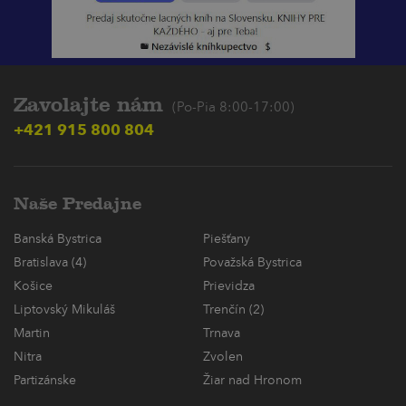
Zavolajte nám
(Po-Pia 8:00-17:00)
+421 915 800 804
Naše Predajne
Banská Bystrica
Piešťany
Bratislava (4)
Považská Bystrica
Košice
Prievidza
Liptovský Mikuláš
Trenčín (2)
Martin
Trnava
Nitra
Zvolen
Partizánske
Žiar nad Hronom