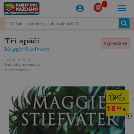
0
Tři spáči
Vypredané
Maggie Stiefvater
0
(
žiadna recenzia
)
pridať recenziu »
18
,99
€
18
,04
€