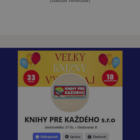
(
žiadna recenzia
)