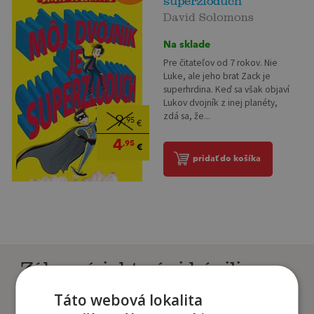
superzloduch
David Solomons
Na sklade
Pre čitateľov od 7 rokov. Nie
Luke, ale jeho brat Zack je
superhrdina. Keď sa však objaví
Lukov dvojník z inej planéty,
zdá sa, že...
9
,95
€
4
,95
€
pridať do košíka
Zákazníci, ktorí si kúpili
tento titul si tiež kúpili
Táto webová lokalita