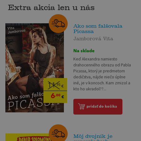
Extra akcia len u nás
Ako som falšovala
Picassa
Jamborová Vita
Na sklade
Keď Alexandra namiesto
drahocenného obrazu od Pabla
Picassa, ktorý je predmetom
dedičstva, nájde niečo úplne
iné, je v koncoch. Kam zmizol a
11
,95
€
kto ho ukradol??...
6
,00
€
pridať do košíka
Môj dvojník je