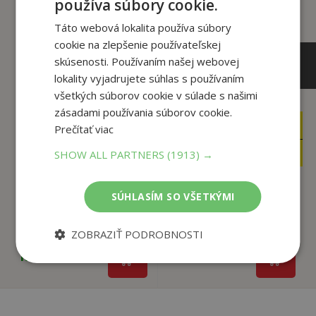
používa súbory cookie.
Táto webová lokalita používa súbory
cookie na zlepšenie používateľskej
skúsenosti. Používaním našej webovej
lokality vyjadrujete súhlas s používaním
všetkých súborov cookie v súlade s našimi
zásadami používania súborov cookie.
11
12
Prečítať viac
,95
,95
€
€
4
5
,95
,95
€
€
SHOW ALL PARTNERS
(1913) →
SÚHLASÍM SO VŠETKÝMI
Zázraky padlých
Krvavé preteky
svätých
Maggie Stiefvater
ZOBRAZIŤ PODROBNOSTI
Maggie Stiefvater
Na sklade
Na sklade