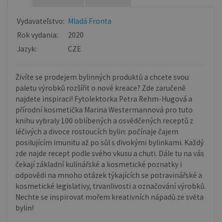
Vydavateľstvo:
Mladá Fronta
Rok vydania:
2020
Jazyk:
CZE
Živíte se prodejem bylinných produktů a chcete svou
paletu výrobků rozšířit o nové kreace? Zde zaručeně
najdete inspiraci! Fytolektorka Petra Rehm-Hugová a
přírodní kosmetička Marina Westermannová pro tuto
knihu vybraly 100 oblíbených a osvědčených receptů z
léčivých a divoce rostoucích bylin: počínaje čajem
posilujícím imunitu až po sůl s divokými bylinkami. Každý
zde najde recept podle svého vkusu a chuti. Dále tu na vás
čekají základní kulinářské a kosmetické poznatky i
odpovědi na mnoho otázek týkajících se potravinářské a
kosmetické legislativy, trvanlivosti a označování výrobků.
Nechte se inspirovat mořem kreativních nápadů ze světa
bylin!