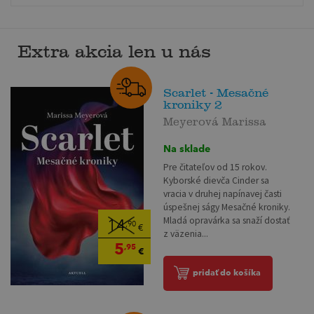
Extra akcia len u nás
Scarlet - Mesačné
kroniky 2
Meyerová Marissa
Na sklade
Pre čitateľov od 15 rokov.
Kyborské dievča Cinder sa
vracia v druhej napínavej časti
úspešnej ságy Mesačné kroniky.
Mladá opravárka sa snaží dostať
14
,90
€
z väzenia...
5
,95
€
pridať do košíka