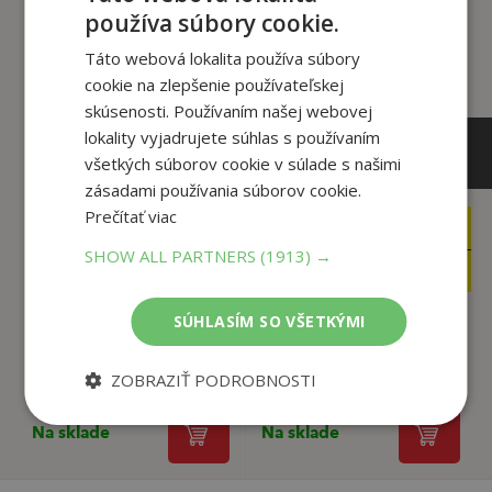
tento titul si tiež kúpili
používa súbory cookie.
Táto webová lokalita používa súbory
cookie na zlepšenie používateľskej
skúsenosti. Používaním našej webovej
lokality vyjadrujete súhlas s používaním
všetkých súborov cookie v súlade s našimi
zásadami používania súborov cookie.
Prečítať viac
2
8
,40
,27
€
€
SHOW ALL PARTNERS
(1913) →
0
1
,95
,95
€
€
SÚHLASÍM SO VŠETKÝMI
Mejkap - Urob si sám
Nebojte sa byť krásna
ZOBRAZIŤ PODROBNOSTI
Nagyová Ibolya
Jaroslava Trpková
Na sklade
Na sklade