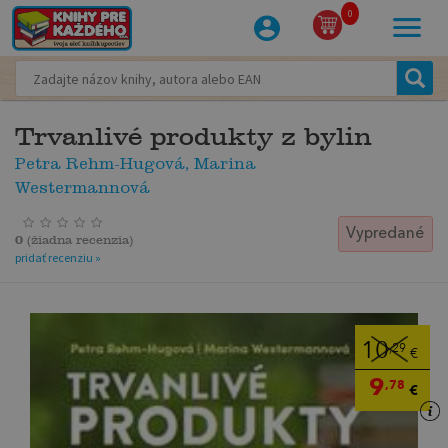
0
Trvanlivé produkty z bylin
Petra Rehm-Hugová, Marina
Westermannová
Vypredané
0
(
žiadna recenzia
)
pridať recenziu »
10
,29
€
9
,78
€