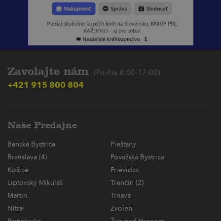
Zavolajte nám
(Po-Pia 8:00-17:00)
+421 915 800 804
Naše Predajne
Banská Bystrica
Piešťany
Bratislava (4)
Považská Bystrica
Košice
Prievidza
Liptovský Mikuláš
Trenčín (2)
Martin
Trnava
Nitra
Zvolen