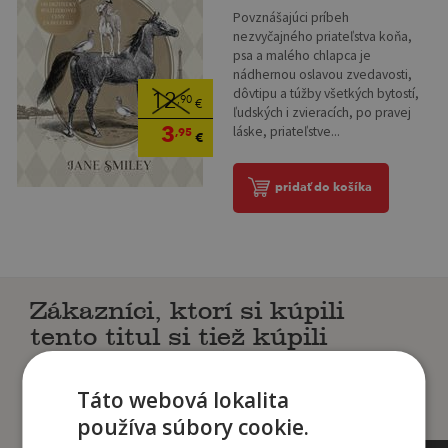
Povznášajúci príbeh
nezvyčajného priateľstva koňa,
psa a malého chlapca je
nádhernou oslavou zvedavosti,
dôvtipu a túžby všetkých bytostí,
12
,90
€
ľudských i zvieracích, po pravej
3
láske, priateľstve...
,95
€
pridať do košíka
Zákazníci, ktorí si kúpili
tento titul si tiež kúpili
Táto webová lokalita
používa súbory cookie.