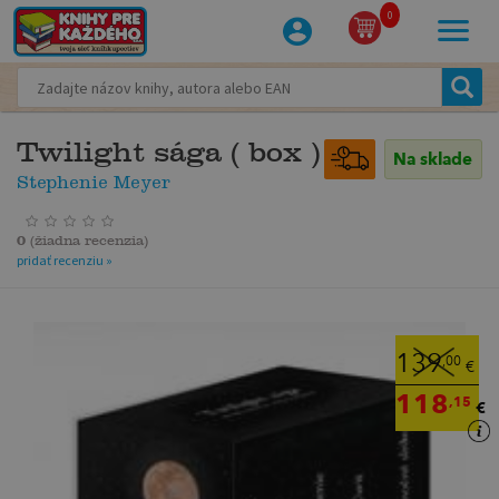
0
Twilight sága ( box )
Na sklade
Stephenie Meyer
0
(
žiadna recenzia
)
pridať recenziu »
139
,00
€
118
,15
€