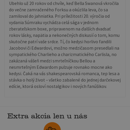
Ubehlo už 20 rokov od chvíle, keď Bella Swanová vkročila
do večne zamračeného Forksu a okúzlila leva, čo sa
zamiloval do jahniatka. Pri príležitosti 20. výročia od
vydania Súmraku vychádza celá sága v jednom
zberateľskom boxe, pripravenom na ďalších dvadsať
rokov lásky, napätia a nekonečných diskusií o tom, komu
skutočne patrí vaše srdce. Tí, čo kedysi horlivo fandili
Jacobovi či Edwardovi, možno medzičasom presedlali na
sympatického Charlieho a charizmatického Carlisla, no
zakázaná vášeň medzi smrteľníčkou Bellou a
nesmrteľným Edwardom pulzuje rovnako mocne ako
kedysi. Čaká na vás shakespearovská romanca, tep lesa a
stávka o holý život – všetko zabalené do jednej darčekovej
edície, ktorá osloví nostalgikov i nových fanúšikov.
Extra akcia len u nás