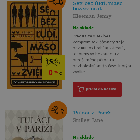
Sex bez ľudí, mäso
bez zvierat
Kleeman Jenny
Na sklade
Predstavte si sex bez
kompromisov, šťavnatý stejk
bez nutnosti zabíjať zvieratá,
tehotenstvo bez strachu z
predčasného pôrodu a
15
,90
€
bezbolestnú smrť v čase, ktorý si
0
zvolíte....
,95
€
pridať do košíka
Tuláci v Paríži
Smiley Jane
Na sklade