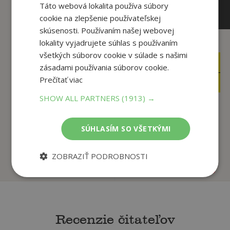
Táto webová lokalita používa súbory
cookie na zlepšenie používateľskej
skúsenosti. Používaním našej webovej
lokality vyjadrujete súhlas s používaním
všetkých súborov cookie v súlade s našimi
19
,90
€
27
,90
zásadami používania súborov cookie.
€
16
,92
€
26
Prečítať viac
,51
€
SHOW ALL PARTNERS
(1913) →
Zlatá truhla
(Šarkanove poklady
Tanec s drakmi 1:
SÚHLASÍM SO VŠETKÝMI
II.)
Sny a prach (špeciá...
Červenák Juraj
Martin George R. R.
ZOBRAZIŤ PODROBNOSTI
Na sklade
Na sklade
Recenzie čitateľov