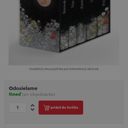
Uvedená cena platí iba pre internetový obchod.
Odosielame
Ihneď
(po objednávke)
pridať do košíka