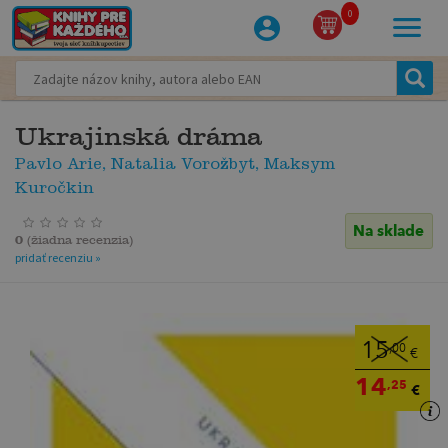
0
Ukrajinská dráma
Pavlo Arie, Natalia Vorožbyt, Maksym
Kuročkin
Na sklade
0
(
žiadna recenzia
)
pridať recenziu »
15
,00
€
14
,25
€