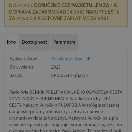
DO 34,90 €
DORUČENIE CEZ PACKETU LEN ZA 1 €.
DOPRAVA ZADARMO NAD 34,90 €! NAKÚPTE EŠTE
ZA 34,90 € A POŠTOVNÉ ZAPLATÍME ZA VÁS!
Info
Dostupnosť
Parametre
Vydavateľstvo:
Divadelny ustav - SK
Rok vydania:
2023
Jazyk:
SK Slovenský jazyk
Pavlo Arie DENNÍK PREŽITIA CIVILNÉHO OBYVATEĽA MESTA
VO VOJNOVÝCH PODMIENKACH Natalia Vorožbyt ZLÉ
CESTY Maksym Kuročkin RUSOFÓBIA Antológia súčasnej
ukrajinskej drámy prináša hry svetovo známych
dramatikov Natalie Vorožbyt, Maksyma Kuročkina a pre
slovenské prostredie objavuje tvorbu dramatika, režiséra
a konceptuálneho umelca Pavla Arieho. Tri hry, ktoré boli