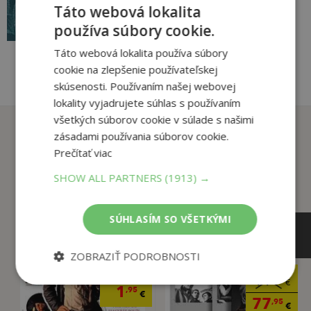
3
,95
Táto webová lokalita
€
pridať do košíka
používa súbory cookie.
Táto webová lokalita používa súbory
cookie na zlepšenie používateľskej
skúsenosti. Používaním našej webovej
lokality vyjadrujete súhlas s používaním
všetkých súborov cookie v súlade s našimi
Zákazníci, ktorí si kúpili
zásadami používania súborov cookie.
tento titul si tiež kúpili
Prečítať viac
SHOW ALL PARTNERS
(1913) →
SÚHLASÍM SO VŠETKÝMI
ZOBRAZIŤ PODROBNOSTI
3
,95
€
99
,00
€
1
,95
€
77
,95
€