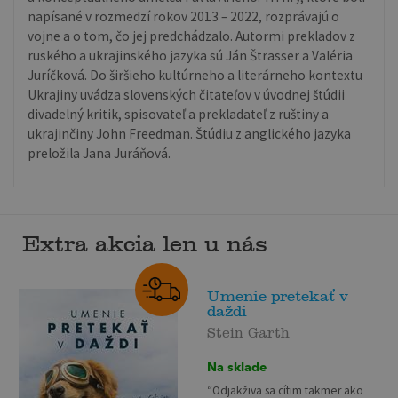
napísané v rozmedzí rokov 2013 – 2022, rozprávajú o
vojne a o tom, čo jej predchádzalo. Autormi prekladov z
ruského a ukrajinského jazyka sú Ján Štrasser a Valéria
Juríčková. Do širšieho kultúrneho a literárneho kontextu
Ukrajiny uvádza slovenských čitateľov v úvodnej štúdii
divadelný kritik, spisovateľ a prekladateľ z ruštiny a
ukrajinčiny John Freedman. Štúdiu z anglického jazyka
preložila Jana Juráňová.
Extra akcia len u nás
Umenie pretekať v
daždi
Stein Garth
Na sklade
“Odjakživa sa cítim takmer ako