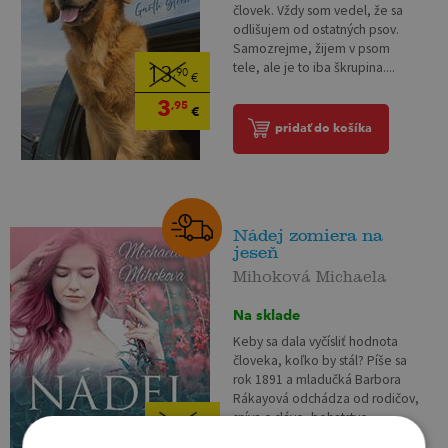
človek. Vždy som vedel, že sa
odlišujem od ostatných psov.
Samozrejme, žijem v psom
tele, ale je to iba škrupina....
13
,90
€
3
,95
€
pridať do košíka
Nádej zomiera na
jeseň
Mihoková Michaela
Na sklade
Keby sa dala vyčísliť hodnota
človeka, koľko by stál? Píše sa
rok 1891 a mladučká Barbora
Rákayová odchádza od rodičov,
sníva o sláve, bohatstve...
13
,95
€