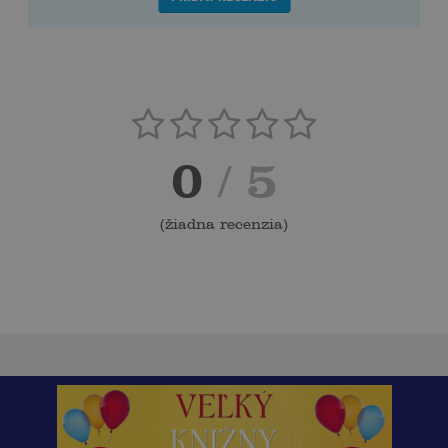
0
/ 5
(
žiadna recenzia
)