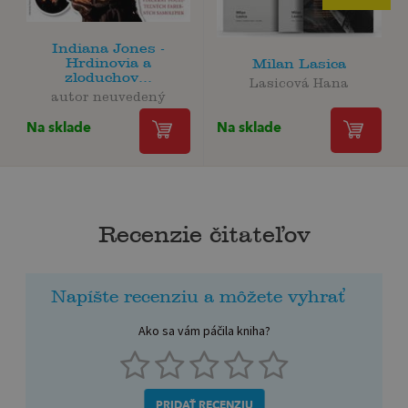
Indiana Jones -
Hrdinovia a
Milan Lasica
zloduchov...
Lasicová Hana
autor neuvedený
Na sklade
Na sklade
Recenzie čitateľov
Napíšte recenziu a môžete vyhrať
Ako sa vám páčila kniha?
PRIDAŤ RECENZIU