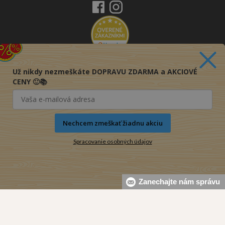
Už nikdy nezmeškáte DOPRAVU ZDARMA a AKCIOVÉ
CENY 🙂📚
Nechcem zmeškať žiadnu akciu
Spracovanie osobných údajov
Zanechajte nám správu