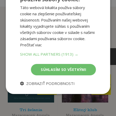
Táto webová lokalita používa súbory
cookie na zlepšenie používateľskej
Zákazníci, ktorí si kúpili
skúsenosti. Používaním našej webovej
tento titul si tiež kúpili
lokality vyjadrujete súhlas s používaním
všetkých súborov cookie v súlade s našimi
zásadami používania súborov cookie.
Prečítať viac
SHOW ALL PARTNERS
(1913) →
SÚHLASÍM SO VŠETKÝMI
5
16
,90
,90
€
€
ZOBRAZIŤ PODROBNOSTI
5
16
,61
,06
€
€
Tri želania
Elitný klub
Marsonsová Angela
Marsonsová Angela