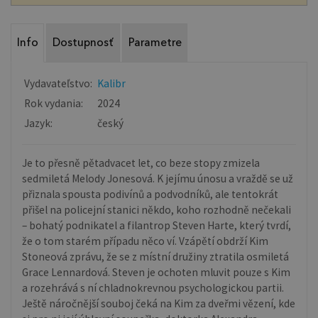
Info
Dostupnosť
Parametre
Vydavateľstvo:
Kalibr
Rok vydania:
2024
Jazyk:
český
Je to přesně pětadvacet let, co beze stopy zmizela
sedmiletá Melody Jonesová. K jejímu únosu a vraždě se už
přiznala spousta podivínů a podvodníků, ale tentokrát
přišel na policejní stanici někdo, koho rozhodně nečekali
– bohatý podnikatel a filantrop Steven Harte, který tvrdí,
že o tom starém případu něco ví. Vzápětí obdrží Kim
Stoneová zprávu, že se z místní družiny ztratila osmiletá
Grace Lennardová. Steven je ochoten mluvit pouze s Kim
a rozehrává s ní chladnokrevnou psychologickou partii.
Ještě náročnější souboj čeká na Kim za dveřmi vězení, kde