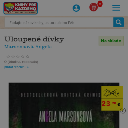
0
Uloupené dívky
Na sklade
Marsonsová Angela
0
(
žiadna recenzia
)
pridať recenziu »
25
,24
€
23
,98
€