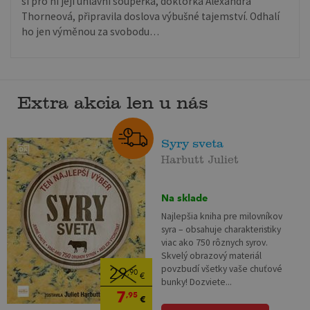
si pro ni její úhlavní soupeřka, doktorka Alexandra
Thorneová, připravila doslova výbušné tajemství. Odhalí
ho jen výměnou za svobodu…
Extra akcia len u nás
Syry sveta
Harbutt Juliet
Na sklade
Najlepšia kniha pre milovníkov
syra – obsahuje charakteristiky
viac ako 750 rôznych syrov.
Skvelý obrazový materiál
povzbudí všetky vaše chuťové
29
,90
€
bunky! Dozviete...
7
,95
€