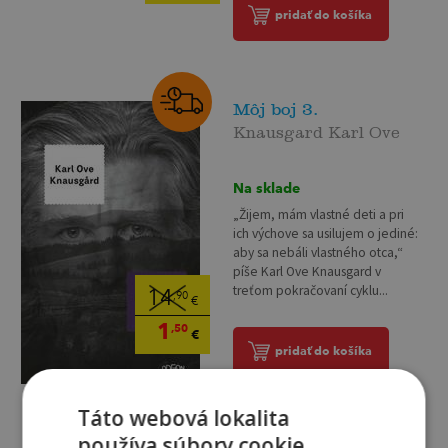
pridať do košíka
Môj boj 3.
Knausgard Karl Ove
Na sklade
„Žijem, mám vlastné deti a pri
ich výchove sa usilujem o jediné:
aby sa nebáli vlastného otca,“
píše Karl Ove Knausgard v
treťom pokračovaní cyklu...
14
,90
€
1
,50
€
pridať do košíka
Táto webová lokalita
používa súbory cookie.