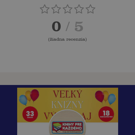
0
/ 5
(
žiadna recenzia
)