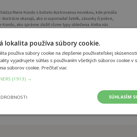
hádza Marie Kondo s bohato ilustrovanou novinkou, kde prináša
Ilustrácie ukazujú, ako si usporiadať šatník, zásuvky či police,
 Kondo, ako správne zložiť rôzne typy oblečenia. Kniha nás
óriami predmetov, od oblečenia cez knihy, kozmetiku, dokumenty
dca je návodom na radostnejší život s vecami, ktoré milujeme.
 lokalita používa súbory cookie.
et strán:
264
ita používa súbory cookie na zlepšenie používateľskej skúsenosti
ba:
pevná
ality vyjadrujete súhlas s používaním všetkých súborov cookie v s
mer:
130x200 mm
nia súborov cookie.
Prečítať viac
tnosť:
366 g
TNERS
(1913) →
ODROBNOSTI
SÚHLASÍM S