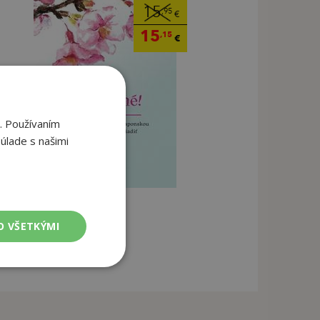
15
,95
€
15
,15
€
. Používaním
úlade s našimi
O VŠETKÝMI