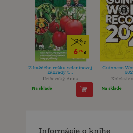
7
,95
€
6
,76
€
Z každého rožku zeleninovej
Guinness Wor
záhrady t...
202
Hričovský, Anna
Kolektív 
Na sklade
Na sklade
Informácie o knihe