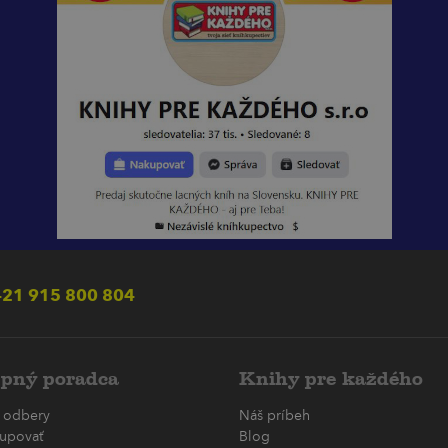
21 915 800 804
pný poradca
Knihy pre každého
 odbery
Náš príbeh
upovať
Blog