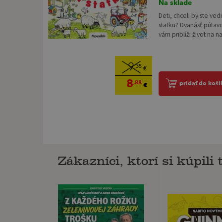
Na sklade
Deti, chceli by ste ved
statku? Dvanásť pútavo
vám priblíži život na n
9
,35
€
8
,88
pridať do koší
€
Zákazníci, ktorí si kúpili t