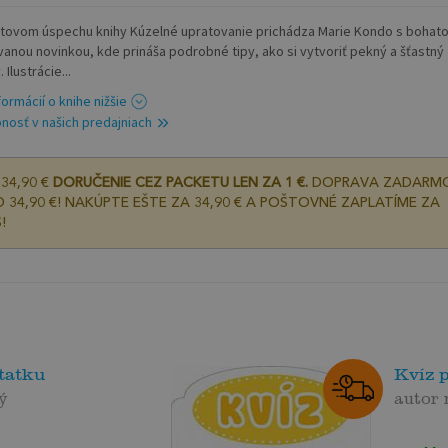
tovom úspechu knihy Kúzelné upratovanie prichádza Marie Kondo s bohat
ovanou novinkou, kde prináša podrobné tipy, ako si vytvoriť pekný a šťastný
Ilustrácie...
formácií o knihe nižšie
nosť v našich predajniach
34,90 €
DORUČENIE CEZ PACKETU LEN ZA 1 €.
DOPRAVA ZADARM
 34,90 €! NAKÚPTE EŠTE ZA 34,90 € A POŠTOVNÉ ZAPLATÍME ZA
!
tatku
Kvíz p
ý
autor