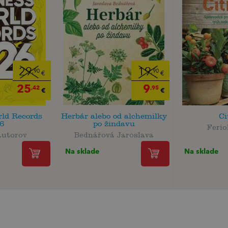
29
19
,90
,90
€
€
25
9
,42
,95
€
€
ld Records
Herbár alebo od alchemilky
Ci
6
po žindavu
Ferio
autorov
Bednářová Jaroslava
Na sklade
Na sklade