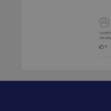
V podst
obrazky
0