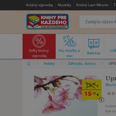
Knižný výpredaj
Novinky
Knižný Last Minute
T
Veľký knižný 
Hry, hračky a 
Odb
  Beletria  
výpredaj
viac
Hobby
Záhrada, domov
UPR
Upr
Mari
15
,95
€
15
,15
€
Vydava
Rok vy