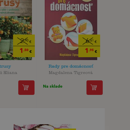
2
6
,90
,61
€
€
1
1
,50
,95
€
€
trusy
Rady pre domácnosť
li Eliana
Magdalena Tigreová
Na sklade