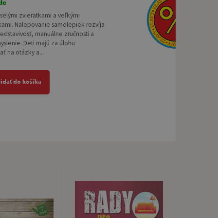
de
eselými zvieratkami a veľkými
ami. Nalepovanie samolepiek rozvíja
edstavivosť, manuálne zručnosti a
yslenie. Deti majú za úlohu
ť na otázky a...
ridať do košíka