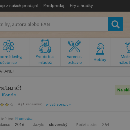
op z našich predajní
Predpredaj
Hry a hračky
orné knihy, 
Pre deti a 
Varenie, 
Motiv
  Hobby  
učebnice
mládež
zdravie
nábož
ATANÉ!
atané!
Na sk
e Kondo
4
(
1 recenzia
)
pridať recenziu »
teľstvo:
Premedia
dania:
Jazyk:
Počet strán:
2016
slovenský
264