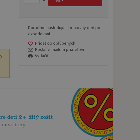
o
Doručíme nasledujúci pracovný deň po
expedovaní.
Pridať do obľúbených
Poslať e-mailom priateľovi
Vytlačiť
O
re deti 2+ žltý zošit
 neuvedený