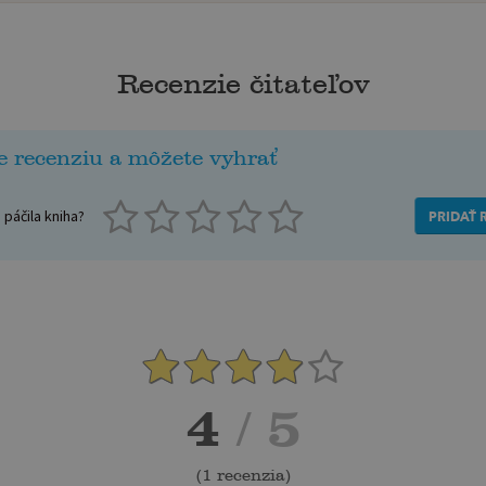
Recenzie čitateľov
e recenziu a môžete vyhrať
páčila kniha?
PRIDAŤ 
4
/ 5
(
1 recenzia
)