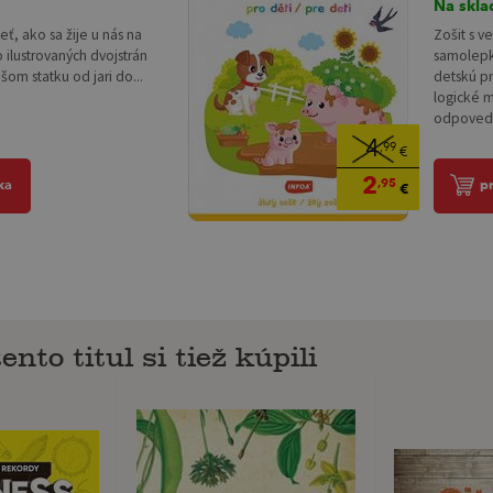
Na skla
ieť, ako sa žije u nás na
Zošit s v
 ilustrovaných dvojstrán
samolepk
ašom statku od jari do...
detskú pr
logické m
odpoveda
4
,99
€
2
,95
ka
p
€
ento titul si tiež kúpili