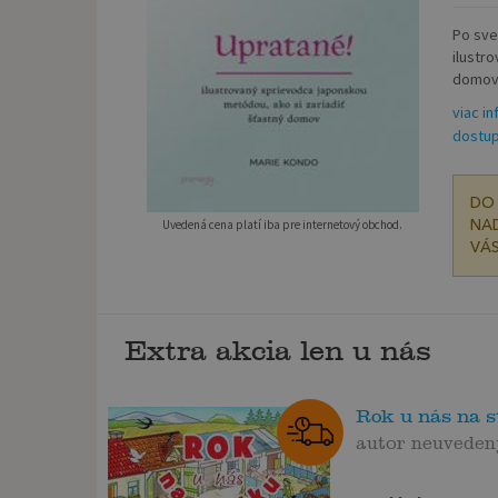
Po sve
ilustr
domov. 
viac in
dostup
DO 
Uvedená cena platí iba pre internetový obchod.
NAD
VÁS
Extra akcia len u nás
Rok u nás na s
autor neuveden