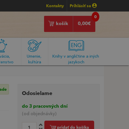
Kontakty
Prihlásiť sa
0
košík
0,00
€
ácia, 
Umenie, 
Knihy v angličtine a iných 
enstvo
kultúra
jazykoch
lade
Odosielame
do 3 pracovných dní
(od objednávky)
pridať do košíka