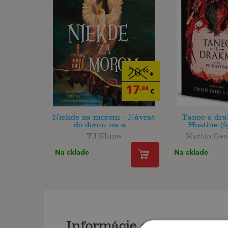
20
,99
€
17
,84
€
Niekde za morom - Návrat
Tanec s dra
do domu na a...
Hostine (š
TJ Klune
Martin Geo
Na sklade
Na sklade
Informácie o knihe