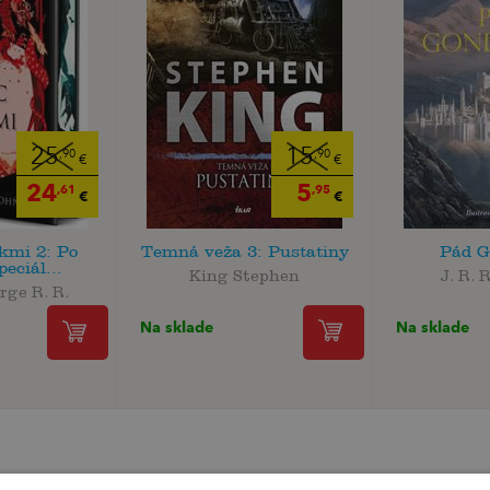
25
15
,90
,90
€
€
24
5
,61
,95
€
€
kmi 2: Po
Temná veža 3: Pustatiny
Pád G
peciál...
King Stephen
J. R. 
rge R. R.
Na sklade
Na sklade