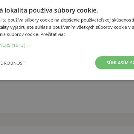
 lokalita používa súbory cookie.
řipomínají pohled do zrcadla a kdo do nich pohlédne, znovu spatří
se naučila se svým darem žít, a už ani nepřemýšlí, zda to není
ita používa súbory cookie na zlepšenie používateľskej skúsenosti
skách mávnutím motýlích křídel. Jakoby nestačily intriky a politické
ality vyjadrujete súhlas s používaním všetkých súborov cookie v s
ěku. Odkaz bytostí, kterým stačí pár kapek krve, aby proměnily
nia súborov cookie.
Prečítať viac
TNERS
(1913) →
et strán:
224
ba:
Paperback
ODROBNOSTI
SÚHLASÍM S
mer:
125x200 mm
tnosť:
242 g