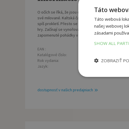
Táto webová
O očích se říká, že jsou oknem do duše. Ty Ankařiny p
své milované. Kaltská čarodějka a schovanka arcimága 
Táto webová lokal
spíš prokletí. Přesto se může její život ocitnout v tro
našej webovej lok
hry. Začínají se vynořovat i bezejmenné stíny dávnov
zásadami používa
zapomenuté pohádky v krutou realitu.
SHOW ALL PAR
EAN :
Poč
9788075570550
Katalógové číslo:
Väz
1210926
ZOBRAZIŤ P
Rok vydania:
Roz
2017
Jazyk:
Hmo
český
dostupnosť v našich predajniach