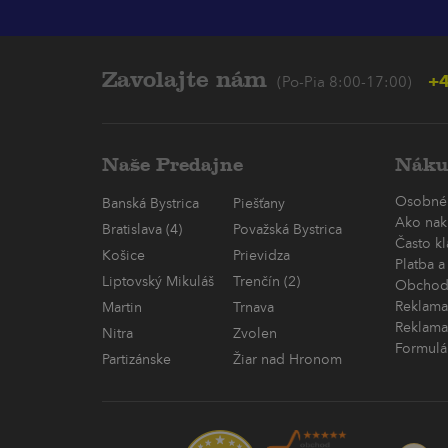
Zavolajte nám
+4
(Po-Pia 8:00-17:00)
Naše Predajne
Náku
Osobné
Banská Bystrica
Piešťany
Ako nak
Bratislava (4)
Považská Bystrica
Často k
Košice
Prievidza
Platba a
Liptovský Mikuláš
Trenčín (2)
Obchod
Reklama
Martin
Trnava
Reklama
Nitra
Zvolen
Formulá
Partizánske
Žiar nad Hronom