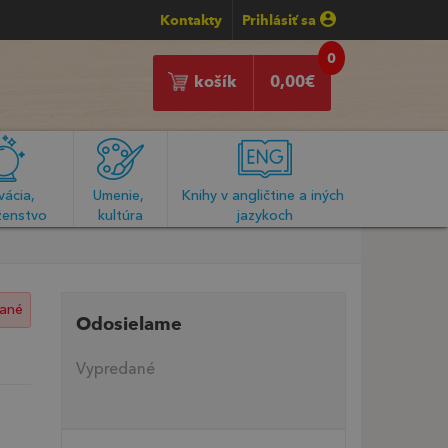
Kontakty
Prihlásiť sa
0
košík
0,00
€
ácia, 
Umenie, 
Knihy v angličtine a iných 
enstvo
kultúra
jazykoch
ané
Odosielame
Vypredané