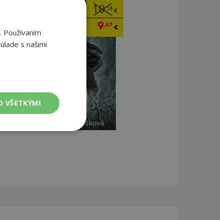
10
,18
€
9
,67
€
. Používaním
úlade s našimi
O VŠETKÝMI