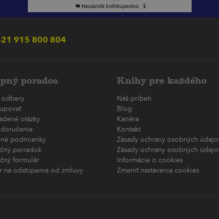
21 915 800 804
pný poradca
Knihy pre každého
 odbery
Náš príbeh
upovať
Blog
ladené otázky
Kariéra
 doručenie
Kontakt
né podmienky
Zásady ochrany osobných údajov
čný poriadok
Zásady ochrany osobných údajov
čný formulár
Informácie o cookies
r na odstúpenie od zmluvy
Zmeniť nastavenia cookies