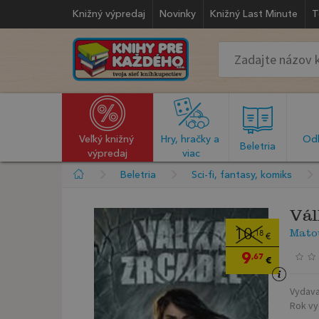
Knižný výpredaj
Novinky
Knižný Last Minute
T
Veľký knižný 
Hry, hračky a 
Odb
  Beletria  
výpredaj
viac
Beletria
Sci-fi, fantasy, komiks
Vál
Mato
10
,18
€
9
,67
€
Vydava
Rok vy