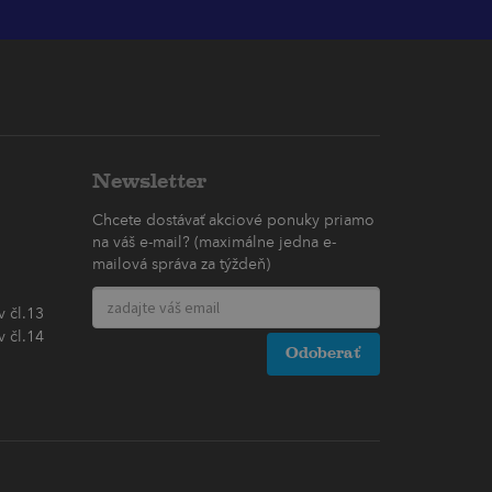
Newsletter
Chcete dostávať akciové ponuky priamo
na váš e-mail? (maximálne jedna e-
mailová správa za týždeň)
 čl.13
 čl.14
Odoberať