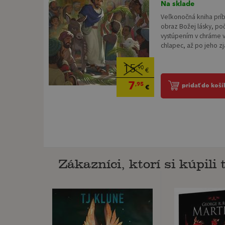
Na sklade
Veľkonočná kniha prí
obraz Božej lásky, po
vystúpením v chráme v
chlapec, až po jeho zj
15
,90
€
7
,95
pridať do koší
€
Zákazníci, ktorí si kúpili t