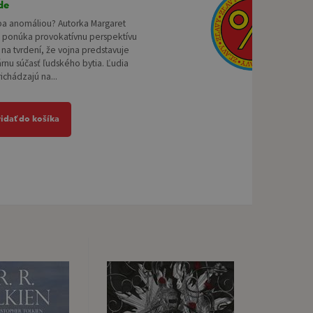
de
iba anomáliou? Autorka Margaret
n ponúka provokatívnu perspektívu
na tvrdení, že vojna predstavuje
nu súčasť ľudského bytia. Ľudia
chádzajú na...
ridať do košíka