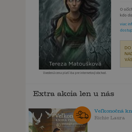
O očíc
kdo do
viac in
dostup
DO 
NAD
VÁS
Uvedená cena platí iba pre internetový obchod.
Extra akcia len u nás
Veľkonočná kn
Richie Laura