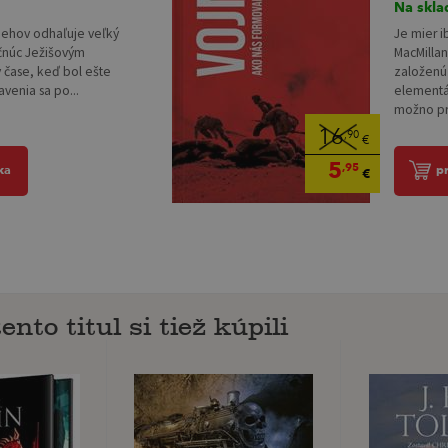
Na skla
behov odhaľuje veľký
Je mier 
čnúc Ježišovým
MacMilla
 čase, keď bol ešte
založenú 
avenia sa po...
elementár
možno pri
16
,90
€
5
,95
ka
p
€
ento titul si tiež kúpili