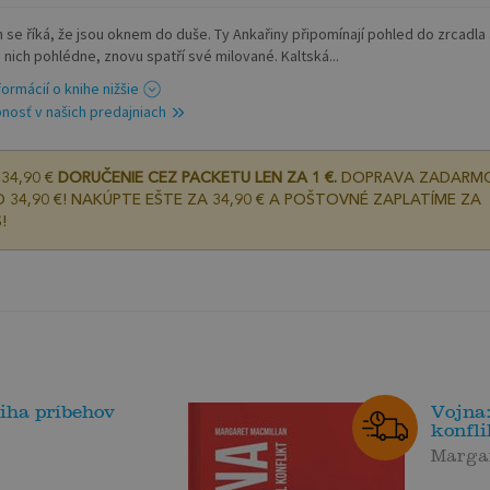
h se říká, že jsou oknem do duše. Ty Ankařiny připomínají pohled do zrcadla
 nich pohlédne, znovu spatří své milované. Kaltská...
formácií o knihe nižšie
nosť v našich predajniach
34,90 €
DORUČENIE CEZ PACKETU LEN ZA 1 €.
DOPRAVA ZADARM
 34,90 €! NAKÚPTE EŠTE ZA 34,90 € A POŠTOVNÉ ZAPLATÍME ZA
!
iha príbehov
Vojna
konfli
Marga