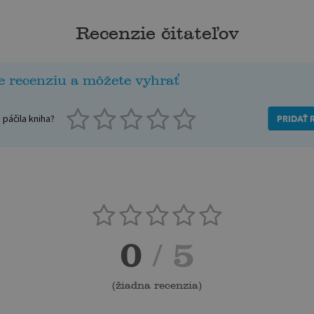
Recenzie čitateľov
e recenziu a môžete vyhrať
páčila kniha?
PRIDAŤ 
0
/ 5
(
žiadna recenzia
)