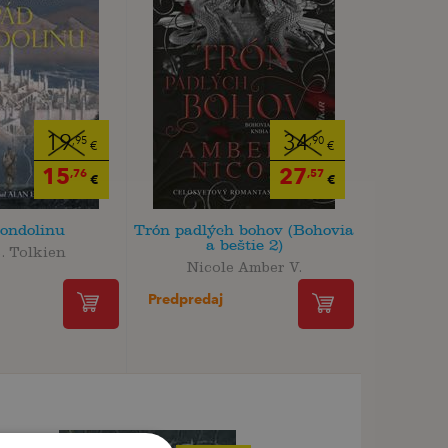
19
34
,95
,90
€
€
15
27
,76
,57
€
€
ondolinu
Trón padlých bohov (Bohovia
a beštie 2)
R. Tolkien
Nicole Amber V.
Predpredaj