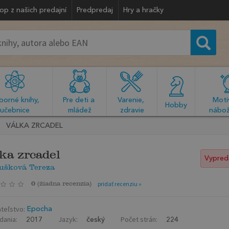
op z našich predajní
Predpredaj
Hry a hračky
orné knihy, 
Pre deti a 
Varenie, 
Motiv
  Hobby  
učebnice
mládež
zdravie
nábož
VÁLKA ZRCADEL
ka zrcadel
Vypred
ušková Tereza
0
(
žiadna recenzia
)
pridať recenziu »
teľstvo:
Epocha
dania:
Jazyk:
Počet strán:
2017
český
224