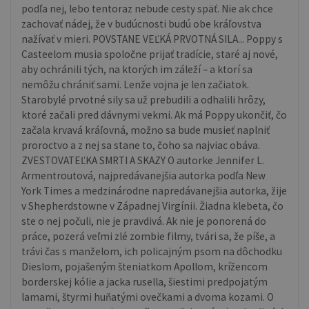
podľa nej, lebo tentoraz nebude cesty späť. Nie ak chce
zachovať nádej, že v budúcnosti budú obe kráľovstva
nažívať v mieri. POVSTANE VEĽKÁ PRVOTNÁ SILA... Poppy s
Casteelom musia spoločne prijať tradície, staré aj nové,
aby ochránili tých, na ktorých im záleží – a ktorí sa
nemôžu chrániť sami. Lenže vojna je len začiatok.
Starobylé prvotné sily sa už prebudili a odhalili hrôzy,
ktoré začali pred dávnymi vekmi. Ak má Poppy ukončiť, čo
začala krvavá kráľovná, možno sa bude musieť naplniť
proroctvo a z nej sa stane to, čoho sa najviac obáva.
ZVESTOVATEĽKA SMRTI A SKAZY O autorke Jennifer L.
Armentroutová, najpredávanejšia autorka podľa New
York Times a medzinárodne napredávanejšia autorka, žije
v Shepherdstowne v Západnej Virgínii. Žiadna klebeta, čo
ste o nej počuli, nie je pravdivá. Ak nie je ponorená do
práce, pozerá veľmi zlé zombie filmy, tvári sa, že píše, a
trávi čas s manželom, ich policajným psom na dôchodku
Dieslom, pojašeným šteniatkom Apollom, krížencom
borderskej kólie a jacka rusella, šiestimi predpojatým
lamami, štyrmi huňatými ovečkami a dvoma kozami. O