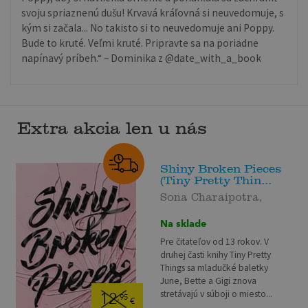
svoju spriaznenú dušu! Krvavá kráľovná si neuvedomuje, s
kým si začala... No takisto si to neuvedomuje ani Poppy.
Bude to kruté. Veľmi kruté. Pripravte sa na poriadne
napínavý príbeh.“ – Dominika z @date_with_a_book
Extra akcia len u nás
Shiny Broken Pieces
(Tiny Pretty Thin...
Sona Charaipotra,
Na sklade
Pre čitateľov od 13 rokov. V
druhej časti knihy Tiny Pretty
Things sa mladučké baletky
June, Bette a Gigi znova
stretávajú v súboji o miesto...
12
,95
€