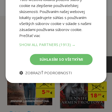
cookie na zlepšenie používateľskej
skúsenosti. Používaním našej webovej
lokality vyjadrujete súhlas s používaním
Zákazníci, ktorí si kúpili
všetkých súborov cookie v súlade s našimi
zásadami používania súborov cookie.
tento titul si tiež kúpili
Prečítať viac
SHOW ALL PARTNERS
(1913) →
SÚHLASÍM SO VŠETKÝMI
ZOBRAZIŤ PODROBNOSTI
6
,00
€
19
,90
€
5
,70
€
18
,91
€