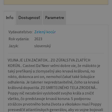
Info
Dostupnosť
Parametre
Vydavateľstvo:
Zelený kocúr
Rok vydania:
2023
Jazyk:
slovenský
VOJNA JE LEN ZAČIATOK... ZO ZÚFALSTVA ZLATÝCH
KORÚN... Casteel Da’Neer veľmi dobre vie, že málokto je
taký prefíkaný a zlomyseľný ako krvavá kráľovná, no
nikto, dokonca ani on, nemohol čakať také šokujúce
odhalenia. Je takmer nepredstaviteľné, čoho sa krvavá
kráľovná dopustila. ZO SMRTEĽNÉHO TELA ZRODENÁ...
Poppy nič nezabráni vyslobodiť svojho kráľa a zničiť
všetko, čo predstavuje krvavá koruna. S podporou
strážcov prvotného boha života a vlkolakov musí Poppy
presvedčiť atlantínskych generálov, aby vo vojne bojovali