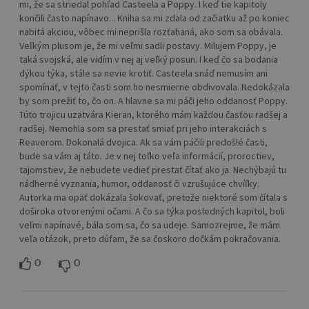
mi, že sa striedal pohľad Casteela a Poppy. I keď tie kapitoly
končili často napínavo... Kniha sa mi zdala od začiatku až po koniec
nabitá akciou, vôbec mi neprišla rozťahaná, ako som sa obávala.
Veľkým plusom je, že mi veľmi sadli postavy. Milujem Poppy, je
taká svojská, ale vidím v nej aj veľký posun. I keď čo sa bodania
dýkou týka, stále sa nevie krotiť. Casteela snáď nemusím ani
spomínať, v tejto časti som ho nesmierne obdivovala. Nedokázala
by som prežiť to, čo on. A hlavne sa mi páči jeho oddanosť Poppy.
Túto trojicu uzatvára Kieran, ktorého mám každou časťou radšej a
radšej. Nemohla som sa prestať smiať pri jeho interakciách s
Reaverom. Dokonalá dvojica. Ak sa vám páčili predošlé časti,
bude sa vám aj táto. Je v nej toľko veľa informácií, proroctiev,
tajomstiev, že nebudete vedieť prestať čítať ako ja. Nechýbajú tu
nádherné vyznania, humor, oddanosť či vzrušujúce chvíľky.
Autorka ma opäť dokázala šokovať, pretože niektoré som čítala s
doširoka otvorenými očami. A čo sa týka posledných kapitol, boli
veľmi napínavé, bála som sa, čo sa udeje. Samozrejme, že mám
veľa otázok, preto dúfam, že sa čoskoro dočkám pokračovania.
0
0