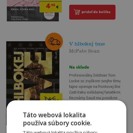
4
,95
€
pridať do košíka
V hlbokej tme
McFate Sean
Na sklade
Profesionálny žoldnier Tom
Locke so zvyškom svojho tímu
tajne operuje na frontovej línii
časti Iraku ovládanej fanatikmi.
Neznámy Saud mu ponúkne
14
,90
€
vysokú odmenu, ak vypátra,...
1
,95
€
Táto webová lokalita
pridať do košíka
používa súbory cookie.
Táto webová lokalita používa súbory