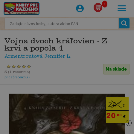
0
Vojna dvoch kráľovien - Z
krvi a popola 4
Armentroutová Jennifer L.
Na sklade
5
(
1 recenzia
)
pridať recenziu »
24
,50
€
20
,83
€