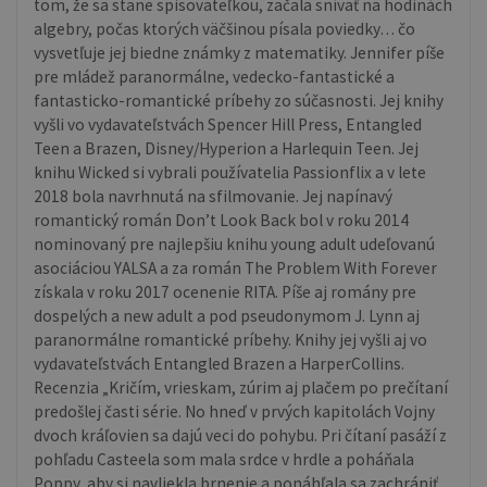
tom, že sa stane spisovateľkou, začala snívať na hodinách
algebry, počas ktorých väčšinou písala poviedky… čo
vysvetľuje jej biedne známky z matematiky. Jennifer píše
pre mládež paranormálne, vedecko-fantastické a
fantasticko-romantické príbehy zo súčasnosti. Jej knihy
vyšli vo vydavateľstvách Spencer Hill Press, Entangled
Teen a Brazen, Disney/Hyperion a Harlequin Teen. Jej
knihu Wicked si vybrali používatelia Passionflix a v lete
2018 bola navrhnutá na sfilmovanie. Jej napínavý
romantický román Don’t Look Back bol v roku 2014
nominovaný pre najlepšiu knihu young adult udeľovanú
asociáciou YALSA a za román The Problem With Forever
získala v roku 2017 ocenenie RITA. Píše aj romány pre
dospelých a new adult a pod pseudonymom J. Lynn aj
paranormálne romantické príbehy. Knihy jej vyšli aj vo
vydavateľstvách Entangled Brazen a HarperCollins.
Recenzia „Kričím, vrieskam, zúrim aj plačem po prečítaní
predošlej časti série. No hneď v prvých kapitolách Vojny
dvoch kráľovien sa dajú veci do pohybu. Pri čítaní pasáží z
pohľadu Casteela som mala srdce v hrdle a poháňala
Poppy, aby si navliekla brnenie a ponáhľala sa zachrániť