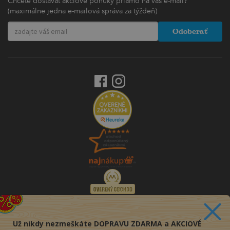
Chcete dostávať akciové ponuky priamo na váš e-mail?
(maximálne jedna e-mailová správa za týždeň)
Odoberať
Už nikdy nezmeškáte DOPRAVU ZDARMA a AKCIOVÉ