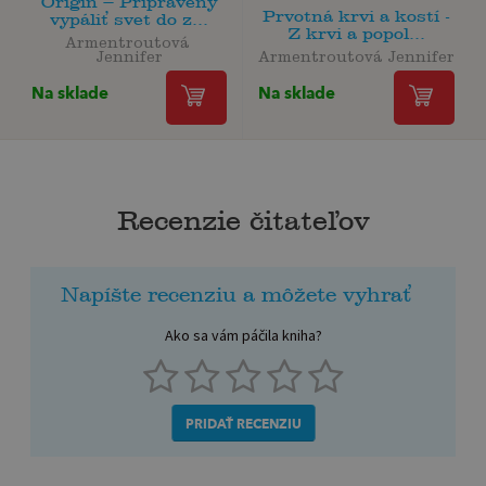
Origin – Pripravený
Prvotná krvi a kostí -
vypáliť svet do z...
Z krvi a popol...
Armentroutová 
Jennifer
Armentroutová Jennifer
Na sklade
Na sklade
Recenzie čitateľov
Napíšte recenziu a môžete vyhrať
Ako sa vám páčila kniha?
PRIDAŤ RECENZIU