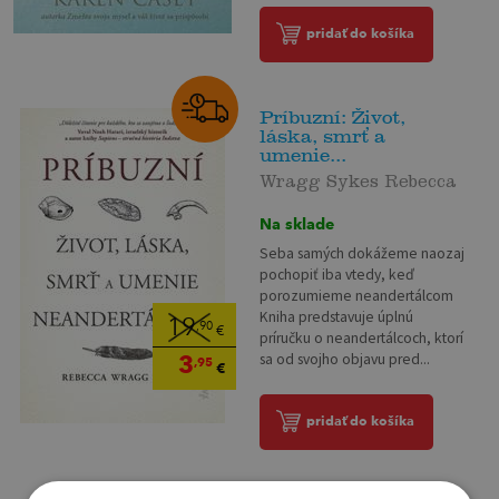
pridať do košíka
Príbuzní: Život,
láska, smrť a
umenie...
Wragg Sykes Rebecca
Na sklade
Seba samých dokážeme naozaj
pochopiť iba vtedy, keď
porozumieme neandertálcom
Kniha predstavuje úplnú
19
,90
€
príručku o neandertálcoch, ktorí
3
sa od svojho objavu pred...
,95
€
pridať do košíka