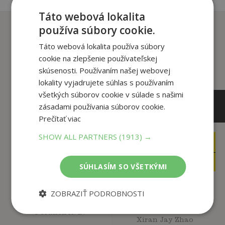
Táto webová lokalita
Zákazníci, ktorí si kúpili
používa súbory cookie.
tento titul si tiež kúpili
Táto webová lokalita používa súbory
cookie na zlepšenie používateľskej
skúsenosti. Používaním našej webovej
lokality vyjadrujete súhlas s používaním
všetkých súborov cookie v súlade s našimi
zásadami používania súborov cookie.
Prečítať viac
SHOW ALL PARTNERS
(1913) →
15
21
,95
,90
€
€
13
17
,56
,30
€
€
SÚHLASÍM SO VŠETKÝMI
ZOBRAZIŤ PODROBNOSTI
Železná vdova
Zrada čiernej labute
(Železná vdova 1)
Poranek A. B.
Xiran Jay Zhao