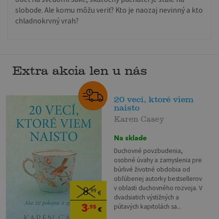
slobode. Ale komu môžu veriť? Kto je naozaj nevinný a kto
chladnokrvný vrah?
Extra akcia len u nás
20 vecí, ktoré viem
naisto
Karen Casey
Na sklade
Duchovné povzbudenia,
osobné úvahy a zamyslenia pre
búrlivé životné obdobia od
obľúbenej autorky bestsellerov
v oblasti duchovného rozvoja. V
8
,99
€
dvadsiatich výstižných a
3
pútavých kapitolách sa...
,95
€