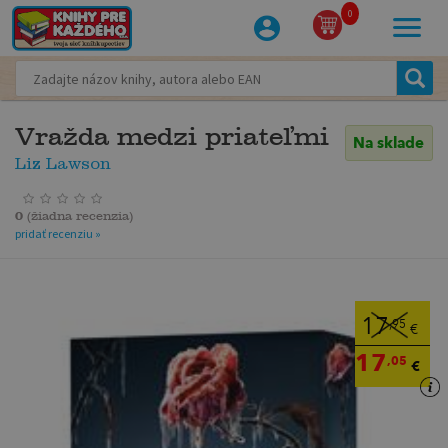
0
Vražda medzi priateľmi
Na sklade
Liz Lawson
0
(
žiadna recenzia
)
pridať recenziu »
17
,95
€
17
,05
€