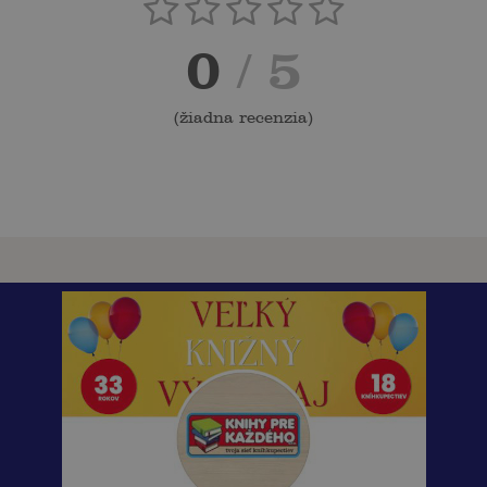
0
/ 5
(
žiadna recenzia
)